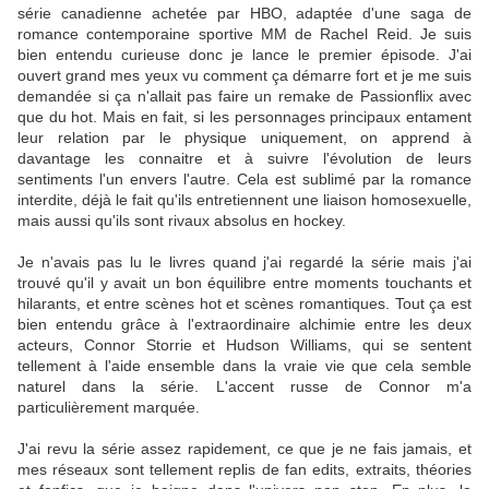
série canadienne achetée par HBO, adaptée d'une saga de
romance contemporaine sportive MM de Rachel Reid. Je suis
bien entendu curieuse donc je lance le premier épisode. J'ai
ouvert grand mes yeux vu comment ça démarre fort et je me suis
demandée si ça n'allait pas faire un remake de Passionflix avec
que du hot. Mais en fait, si les personnages principaux entament
leur relation par le physique uniquement, on apprend à
davantage les connaitre et à suivre l'évolution de leurs
sentiments l'un envers l'autre. Cela est sublimé par la romance
interdite, déjà le fait qu'ils entretiennent une liaison homosexuelle,
mais aussi qu'ils sont rivaux absolus en hockey.
Je n'avais pas lu le livres quand j'ai regardé la série mais j'ai
trouvé qu'il y avait un bon équilibre entre moments touchants et
hilarants, et entre scènes hot et scènes romantiques. Tout ça est
bien entendu grâce à l'extraordinaire alchimie entre les deux
acteurs, Connor Storrie et Hudson Williams, qui se sentent
tellement à l'aide ensemble dans la vraie vie que cela semble
naturel dans la série. L'accent russe de Connor m'a
particulièrement marquée.
J'ai revu la série assez rapidement, ce que je ne fais jamais, et
mes réseaux sont tellement replis de fan edits, extraits, théories