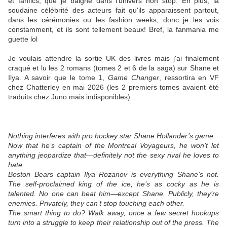
et fanfics, que je baigne dans l'univers non stop. En plus, la
soudaine célébrité des acteurs fait qu'ils apparaissent partout,
dans les cérémonies ou les fashion weeks, donc je les vois
constamment, et ils sont tellement beaux! Bref, la fanmania me
guette lol
Je voulais attendre la sortie UK des livres mais j'ai finalement
craqué et lu les 2 romans (tomes 2 et 6 de la saga) sur Shane et
Ilya. A savoir que le tome 1,
Game Changer
, ressortira en VF
chez Chatterley en mai 2026 (les 2 premiers tomes avaient été
traduits chez Juno mais indisponibles).
Nothing interferes with pro hockey star Shane Hollander’s game.
Now that he’s captain of the Montreal Voyageurs, he won’t let
anything jeopardize that—definitely not the sexy rival he loves to
hate.
Boston Bears captain Ilya Rozanov is everything Shane’s not.
The self-proclaimed king of the ice, he’s as cocky as he is
talented. No one can beat him—except Shane. Publicly, they’re
enemies. Privately, they can’t stop touching each other.
The smart thing to do? Walk away, once a few secret hookups
turn into a struggle to keep their relationship out of the press. The