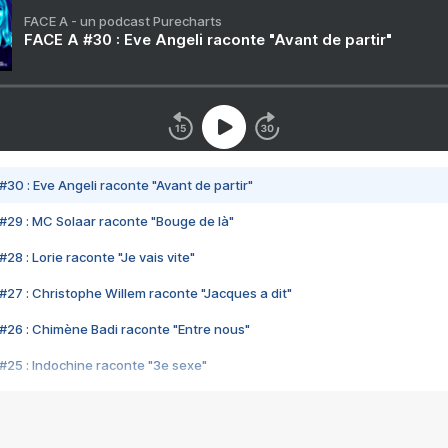
FACE A - un podcast Purecharts
FACE A #30 : Eve Angeli raconte "Avant de partir"
#30 : Eve Angeli raconte "Avant de partir"
#29 : MC Solaar raconte "Bouge de là"
28 : Lorie raconte "Je vais vite"
#27 : Christophe Willem raconte "Jacques a dit"
#26 : Chimène Badi raconte "Entre nous"
#25 : Indochine raconte "3e sexe"
#24 : Zaho raconte "C'est chelou"
#23 : Patrick Bruel raconte "Au café des délices"