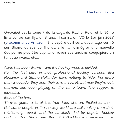
couple.
The Long Game
Unrivaled
est le tome 7 de la saga de Rachel Reid, et le 3ème
livre centré sur Ilya et Shane. Il sortira en VO le 1er juin 2027
(
précommande Amazon.fr
). J'espère qu'il sera davantage centré
sur Shane et ses conflits dans le fait d'intégrer une nouvelle
équipe, ne plus être capitaine, revoir ses anciens coéquipiers en
tant que rivaux, etc...
A line has been drawn—and the hockey world is divided.
For the first time in their professional hockey careers, Ilya
Rozanov and Shane Hollander have nothing to hide. For more
than a decade, they kept their love a secret, but now they’re out,
married, and even playing on the same team. The support is
incredible.
Most of the time.
They’ve gotten a lot of love from fans who are thrilled for them.
But some people in the hockey world are still reeling from their
relationship reveal, and the backlash—led by popular hockey
podcast Top Shelf and the #TakeBackHockey movement—is