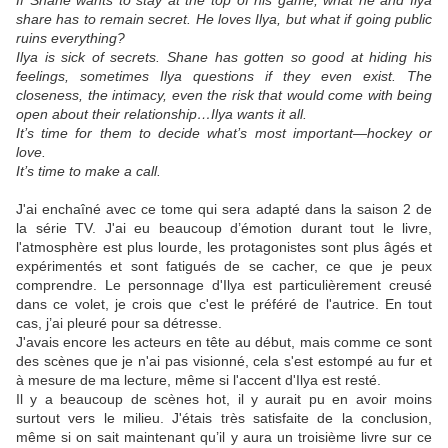
If Shane wants to stay at the top of his game, what he and Ilya
share has to remain secret. He loves Ilya, but what if going public
ruins everything?
Ilya is sick of secrets. Shane has gotten so good at hiding his
feelings, sometimes Ilya questions if they even exist. The
closeness, the intimacy, even the risk that would come with being
open about their relationship…Ilya wants it all.
It’s time for them to decide what’s most important—hockey or
love.
It’s time to make a call.
J'ai enchaîné avec ce tome qui sera adapté dans la saison 2 de
la série TV. J'ai eu beaucoup d’émotion durant tout le livre,
l'atmosphère est plus lourde, les protagonistes sont plus âgés et
expérimentés et sont fatigués de se cacher, ce que je peux
comprendre. Le personnage d'Ilya est particulièrement creusé
dans ce volet, je crois que c'est le préféré de l'autrice. En tout
cas, j’ai pleuré pour sa détresse.
J'avais encore les acteurs en tête au début, mais comme ce sont
des scènes que je n'ai pas visionné, cela s'est estompé au fur et
à mesure de ma lecture, même si l'accent d'Ilya est resté.
Il y a beaucoup de scènes hot, il y aurait pu en avoir moins
surtout vers le milieu. J'étais très satisfaite de la conclusion,
même si on sait maintenant qu’il y aura un troisième livre sur ce