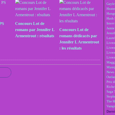
Gayle
Heate
Hunge
Hush 
 PS
Concours Lot de
Inter
Jamie
romans par Jennifer L
Concours Lot de
Jennif
Armentrout : résultats
romans dédicacés par
Laure
Jennifer L Armentrout
Livre
Livres
: les résultats
Livre
Livres
Maggi
Musi
News 
Outla
Prix d
Riche
Saga 
Steph
The H
Vampi
Derni