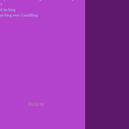
e!
il du blog
 un blog avec CanalBlog
Publicité