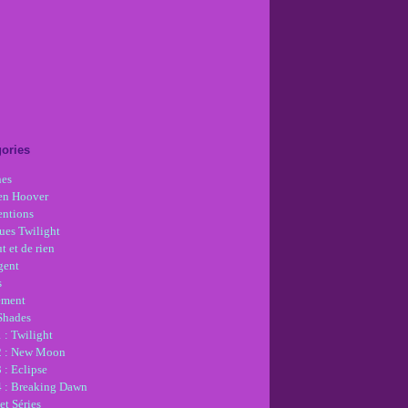
ories
nes
en Hoover
ntions
ues Twilight
t et de rien
gent
s
ement
 Shades
 : Twilight
2 : New Moon
 : Eclipse
4 : Breaking Dawn
et Séries