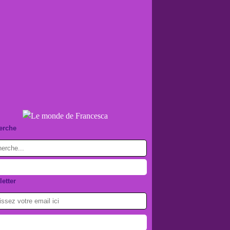
erche
etter