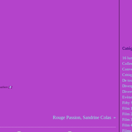
Catég
16 lu
Colle
Conve
Critiq
De tou
Diver
alien [
#
]
Diver
Evèn
Fifty
Film 1
Film 
Rouge Passion, Sandrine Colas
Film 3
Film 
Films 