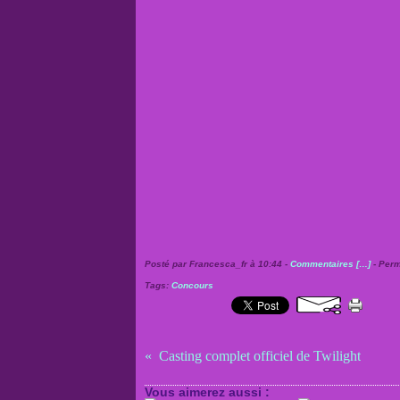
Posté par Francesca_fr à 10:44 -
Commentaires [
…
]
- Perm
Tags:
Concours
Casting complet officiel de Twilight
Vous aimerez aussi :