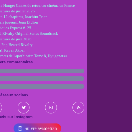
ga Hunger Games de retour au cinéma en France
ctures de juillet 2026
en 12 chapitres, Joachim Trier
is joueurs, Joan Didion
iques Express #125
d Rivalry Original Series Soundtrack
ectures de juin 2026
 Pop Heated Rivalry
r!, Kaveh Akbar
arnets de l'apothicaire Tome 8, Hyuganatsu
iers commentaires
réseaux sociaux
vis sur Instagram
Suivre avisdefran