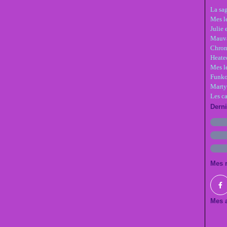
La sa
Mes le
Julie 
Mauva
Chron
Heate
Mes l
Funko
Marty
Les c
Dern
Mes 
Mes a