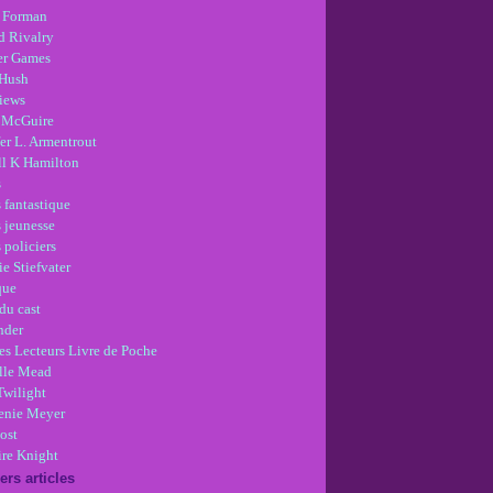
 Forman
d Rivalry
r Games
Hush
views
 McGuire
er L. Armentrout
ll K Hamilton
s
 fantastique
s jeunesse
 policiers
e Stiefvater
que
du cast
nder
es Lecteurs Livre de Poche
lle Mead
Twilight
enie Meyer
ost
re Knight
ers articles