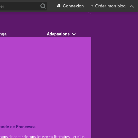
Connexion
+
Créer mon blog
nga
Adaptations
onde de Francesca
ups de coeur de tous les genres littéraires... et plus