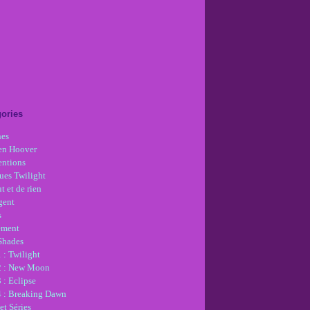
ories
nes
en Hoover
ntions
ues Twilight
t et de rien
gent
s
ement
 Shades
 : Twilight
2 : New Moon
 : Eclipse
4 : Breaking Dawn
et Séries