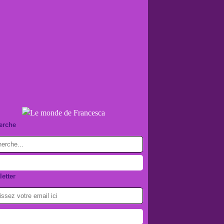
erche
etter