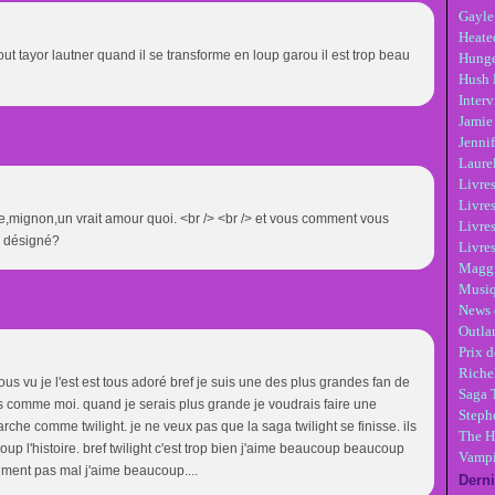
Gayle
Heate
t tayor lautner quand il se transforme en loup garou il est trop beau
Hunge
Hush 
Inter
Jamie
Jennif
Laure
Livre
Livres
riste,mignon,un vrait amour quoi. <br /> <br /> et vous comment vous
Livre
le désigné?
Livres
Maggi
Musi
News 
Outla
Prix d
Riche
 tous vu je l'est est tous adoré bref je suis une des plus grandes fan de
Saga 
ns comme moi. quand je serais plus grande je voudrais faire une
Steph
arche comme twilight. je ne veux pas que la saga twilight se finisse. ils
The H
oup l'histoire. bref twilight c'est trop bien j'aime beaucoup beaucoup
Vampi
aiment pas mal j'aime beaucoup....
Derni