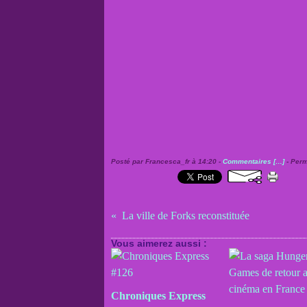
Posté par Francesca_fr à 14:20 -
Commentaires [
…
]
- Perm
La ville de Forks reconstituée
Vous aimerez aussi :
Chroniques Express