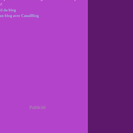
e!
il du blog
 un blog avec CanalBlog
Publicité