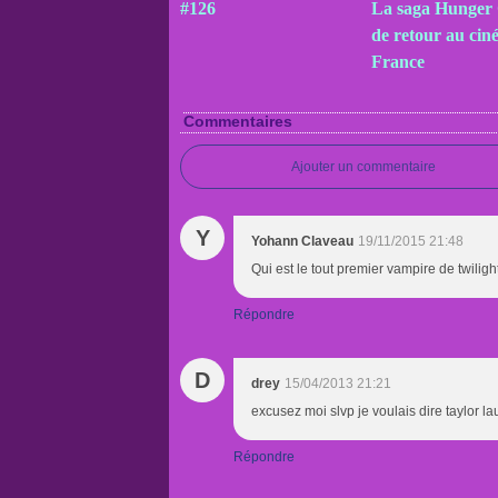
#126
La saga Hunger
de retour au cin
France
Commentaires
Ajouter un commentaire
Y
Yohann Claveau
19/11/2015 21:48
Qui est le tout premier vampire de twiligh
Répondre
D
drey
15/04/2013 21:21
excusez moi slvp je voulais dire taylor la
Répondre