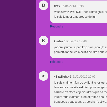
D
drey
15/04/2013 21:19
Vous savez TWILIGHT ben j'aime ça surtou
je suis tomber amoureuse de lui.
Répondre
K
kimlee
11/05/2012 17:40
j'adore ,j'aime ,supert,trop bien ,cool ,t
pouvert donné les ajectif a se film pour 
Répondre
<
<3 twilight <3
21/01/2012 20:07
je suis vraiment fan de twilight je les est
leur saga et ce site est bien pour les ge
carrière d'actrice et je voudrais que sa m
jouent tous vraiment bien et j'aime beauc
beaucoup beaucoup....... ce site n'est vr