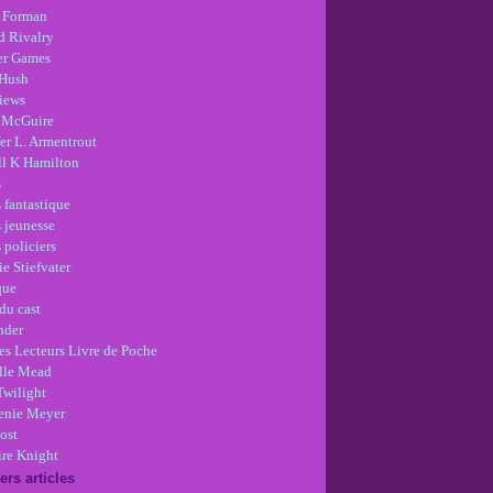
 Forman
d Rivalry
r Games
Hush
views
 McGuire
er L. Armentrout
ll K Hamilton
s
 fantastique
s jeunesse
 policiers
e Stiefvater
que
du cast
nder
es Lecteurs Livre de Poche
lle Mead
Twilight
enie Meyer
ost
re Knight
ers articles