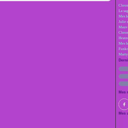
Chron
La sa
Mes le
Julie 
Mauva
Chron
Heate
Mes l
Funko
Marty
Dern
Mes 
Mes a