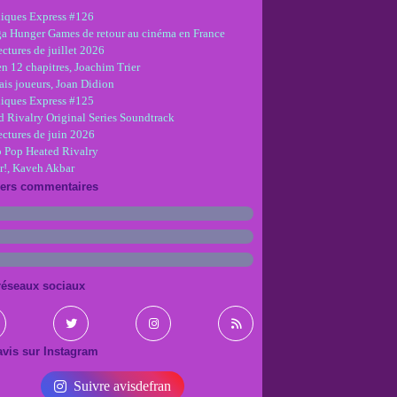
iques Express #126
ga Hunger Games de retour au cinéma en France
ctures de juillet 2026
en 12 chapitres, Joachim Trier
is joueurs, Joan Didion
iques Express #125
d Rivalry Original Series Soundtrack
ectures de juin 2026
 Pop Heated Rivalry
r!, Kaveh Akbar
iers commentaires
réseaux sociaux
vis sur Instagram
Suivre avisdefran