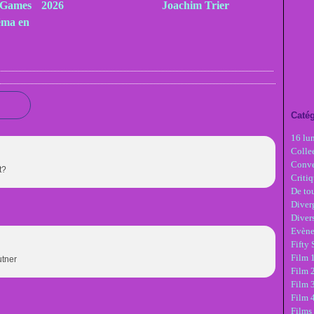
 Games
2026
Joachim Trier
éma en
Catég
16 lu
Colle
Conve
t?
Critiq
De tou
Diver
Diver
Evèn
Fifty
Film 1
utner
Film 
Film 3
Film 
Films 