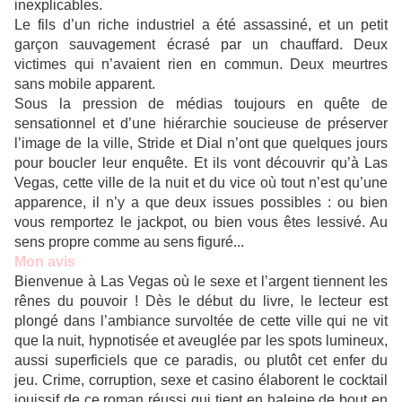
inexplicables.
Le fils d’un riche industriel a été assassiné, et un petit
garçon sauvagement écrasé par un chauffard. Deux
victimes qui n’avaient rien en commun. Deux meurtres
sans mobile apparent.
Sous la pression de médias toujours en quête de
sensationnel et d’une hiérarchie soucieuse de préserver
l’image de la ville, Stride et Dial n’ont que quelques jours
pour boucler leur enquête. Et ils vont découvrir qu’à Las
Vegas, cette ville de la nuit et du vice où tout n’est qu’une
apparence, il n’y a que deux issues possibles : ou bien
vous remportez le jackpot, ou bien vous êtes lessivé. Au
sens propre comme au sens figuré...
Mon avis
Bienvenue à Las Vegas où le sexe et l’argent tiennent les
rênes du pouvoir ! Dès le début du livre, le lecteur est
plongé dans l’ambiance survoltée de cette ville qui ne vit
que la nuit, hypnotisée et aveuglée par les spots lumineux,
aussi superficiels que ce paradis, ou plutôt cet enfer du
jeu. Crime, corruption, sexe et casino élaborent le cocktail
jouissif de ce roman réussi qui tient en haleine de bout en