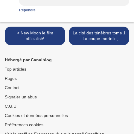
Répondre
< New Moon le film
La cité des ténèbres tome 1
officialisé!
: La coupe mortelle,
Cassandra Clare >
Hébergé par Canalblog
Top articles
Pages
Contact
Signaler un abus
C.G.U.
Cookies et données personnelles
Préférences cookies
Voir le profil de Francesca_fr sur le portail Canalblog