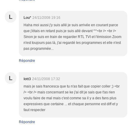
L
Lou*
24/11/2008 19:16
Haha moi aussi j'y suis allé je suis arrivée en courant parce
que j'étais en retard puis je suis allé devant ^^<br /> <br />
Sinon je suis en train de regarder RTL TVI et l'émission Zoom
n'est toujours pas là, j'ai regardé les programmes et elle n'est
pas programmée...
Répondre
L
lott3
24/11/2008 17:32
mais je sais francesca que tu n'as fait que copier coller ;) <br
/> <br /> mais concernant se ke j'ai dit je sais que t'as rien
voulu faire de mal mais c'est comme sa il y a des fans plus
expressives que certaine ... et chaque personne est diff et y
faut respecter
Répondre