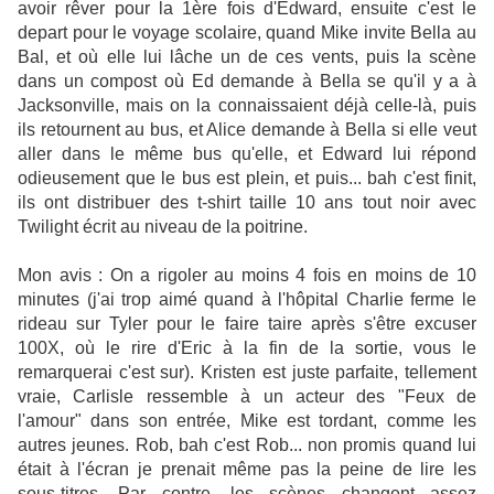
avoir rêver pour la 1ère fois d'Edward, ensuite c'est le
depart pour le voyage scolaire, quand Mike invite Bella au
Bal, et où elle lui lâche un de ces vents, puis la scène
dans un compost où Ed demande à Bella se qu'il y a à
Jacksonville, mais on la connaissaient déjà celle-là, puis
ils retournent au bus, et Alice demande à Bella si elle veut
aller dans le même bus qu'elle, et Edward lui répond
odieusement que le bus est plein, et puis... bah c'est finit,
ils ont distribuer des t-shirt taille 10 ans tout noir avec
Twilight écrit au niveau de la poitrine.
Mon avis : On a rigoler au moins 4 fois en moins de 10
minutes (j'ai trop aimé quand à l'hôpital Charlie ferme le
rideau sur Tyler pour le faire taire après s'être excuser
100X, où le rire d'Eric à la fin de la sortie, vous le
remarquerai c'est sur). Kristen est juste parfaite, tellement
vraie, Carlisle ressemble à un acteur des "Feux de
l'amour" dans son entrée, Mike est tordant, comme les
autres jeunes. Rob, bah c'est Rob... non promis quand lui
était à l'écran je prenait même pas la peine de lire les
sous-titres. Par contre, les scènes changent assez