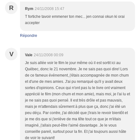
R
Rym
24/11/2008 15:47
T fortiche tavoir emmener ton mec... jen connai okun ki orai
accepter
Répondre
V
Vale
24/11/2008 00:09
Je suis allée voir le film le jour même où il est sortit ici au
Québec, donc le 21 novembre. Je ne sais pas quoi dire! Lors
de ce fameux évènement, j'étais accompagnée de mon chum
et d'une de mes amies. J'ai pu remarqué qu'il y avait deux
sortes d'opinions. Ceux qui n'ont pas lu le livre ont vraiment
apprécié le film (mon chum et mon amie), mais moi, je l'ai lu et
je ne sais pas quoi pensé. Il est très drôle et pas mauvais,
mais je m'attendais sûrement à plus que ça, donc j'ai été un
peu déçu. Par contre, j'ai décidé que j'irais le revoir bientôt et
je me dis que si j'enlève de ma tête tout ce que je m'étais
imaginé, j'allais peut-être l'aimé davantage. Je le vous
conseille pareil, surtout pour la fin. Et j'ai toujours aussi hâte
de voir le suivant!