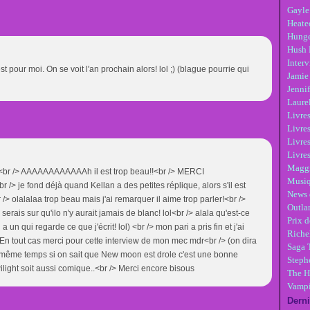
Gayle
Heate
Hunge
Hush 
Inter
est pour moi. On se voit l'an prochain alors! lol ;) (blague pourrie qui
Jamie
Jennif
Laure
Livre
Livres
Livre
Livres
Maggi
> AAAAAAAAAAAAh il est trop beau!!<br /> MERCI
Musi
/> je fond déjà quand Kellan a des petites réplique, alors s'il est
News 
 /> olalalaa trop beau mais j'ai remarquer il aime trop parler!<br />
Outla
 serais sur qu'ilo n'y aurait jamais de blanc! lol<br /> alala qu'est-ce
Prix d
a un qui regarde ce que j'écrit! lol) <br /> mon pari a pris fin et j'ai
Riche
/> En tout cas merci pour cette interview de mon mec mdr<br /> (on dira
Saga 
en même temps si on sait que New moon est drole c'est une bonne
Steph
light soit aussi comique..<br /> Merci encore bisous
The H
Vampi
Derni