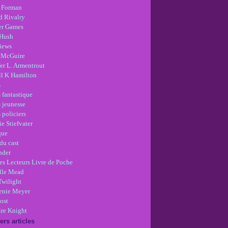
 Forman
d Rivalry
r Games
Hush
views
 McGuire
er L. Armentrout
ll K Hamilton
s
 fantastique
s jeunesse
 policiers
e Stiefvater
que
du cast
nder
es Lecteurs Livre de Poche
lle Mead
Twilight
enie Meyer
ost
re Knight
ers articles