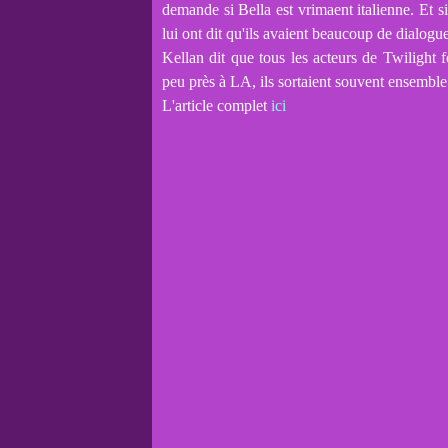
demande si Bella est vrimaent italienne. Et s
lui ont dit qu'ils avaient beaucoup de dialogu
Kellan dit que tous les acteurs de Twilight 
peu près à LA, ils sortaient souvent ensemble
L'article complet
ici