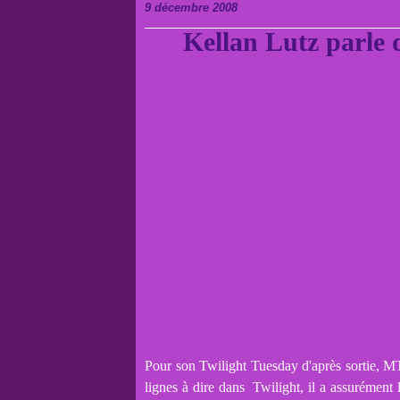
9 décembre 2008
Kellan Lutz parle 
Pour son Twilight Tuesday d'après sortie, MT
lignes à dire dans Twilight, il a assurémen