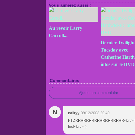
Vous aimerez aussi :
Au revoir Larry
Carroll...
Dernier Twilight
Tuesday avec
Catherine Hardw
infos sur le DVD
Commentaires
Ajouter un commentaire
N
naikyy
09/12/2008 20:40
PTDRRRRRRRRRRRRRRRRRR<br /> Bah ta bl
lool<br /> ;)