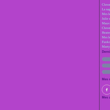
Chron
La sa
Mes le
Julie 
Mauva
Chron
Heate
Mes l
Funko
Marty
Dern
Mes 
Mes a