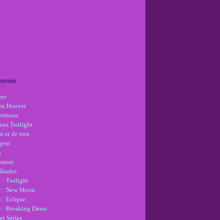
ories
nes
en Hoover
ntions
ues Twilight
t et de rien
gent
s
ement
 Shades
 : Twilight
2 : New Moon
 : Eclipse
4 : Breaking Dawn
et Séries