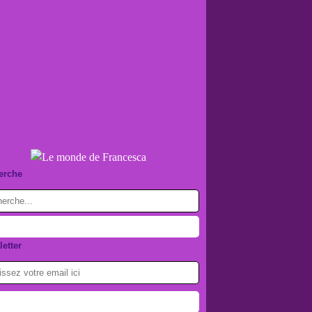
erche
etter