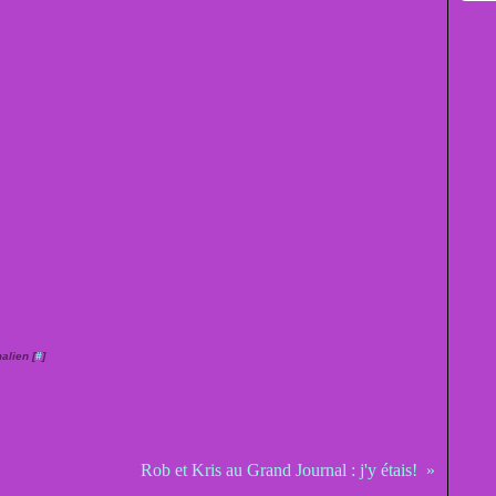
alien [
#
]
Rob et Kris au Grand Journal : j'y étais!