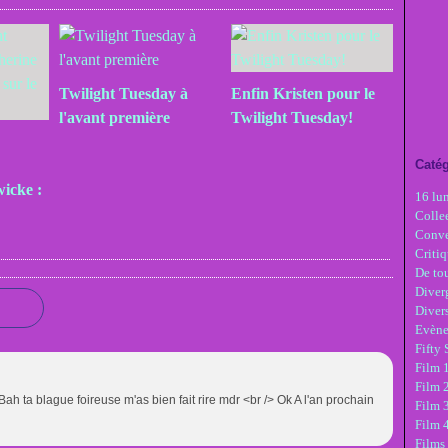
Twilight Tuesday à
Enfin Kristen pour le
l'avant première
Twilight Tuesday!
Catég
icke :
16 lu
Colle
Conve
Critiq
De tou
Diver
Diver
Evèn
Fifty
Film 1
Film 
ague foireuse m'as bien fait rire mdr <br /> Ok A l'an prochain
Film 3
Film 
Films 