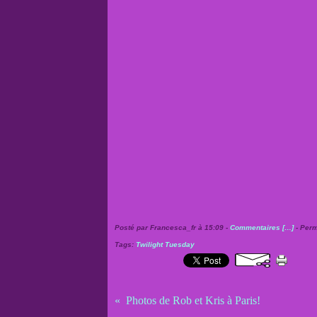
Posté par Francesca_fr à 15:09 -
Commentaires [
…
]
- Perm
Tags:
Twilight Tuesday
Photos de Rob et Kris à Paris!