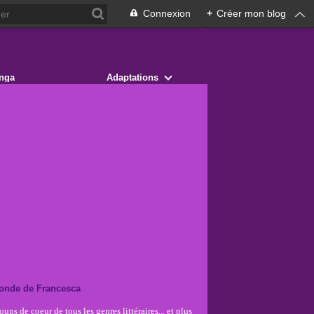
Connexion
+
Créer mon blog
nga
Adaptations
onde de Francesca
ups de coeur de tous les genres littéraires... et plus