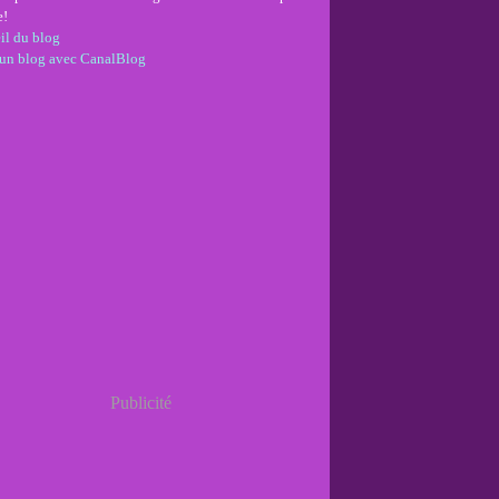
e!
il du blog
 un blog avec CanalBlog
Publicité