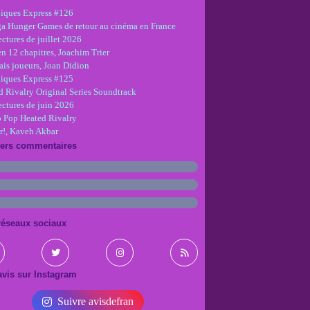
iques Express #126
ga Hunger Games de retour au cinéma en France
ctures de juillet 2026
en 12 chapitres, Joachim Trier
is joueurs, Joan Didion
iques Express #125
d Rivalry Original Series Soundtrack
ectures de juin 2026
 Pop Heated Rivalry
r!, Kaveh Akbar
iers commentaires
réseaux sociaux
vis sur Instagram
Suivre avisdefran