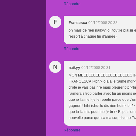
Répondre
F
Francesca
09/12/2008 20:38
oh mais de rien naikyy lol, tout le plaisir 
ressort à chaque fin d'année)
Répondre
N
naikyy
09/12/2008 20:31
MON MEEEEEEEEEEEEEEEEEEEEC!!!<br /
FRANCESCA!!<br /> olala je t'aime mdr<br 
drole je vais pas rire mais pleurer ptdr<br
j'aimerais trop parler avec lui au moins je
que je l'aime! (je le répéte parce que y'en 
gagner!!! hihi (chut tu dis rien hein!<br 
que tu l'a mis pour moi!)<br /> Et puis 
nouvelle parce que sa ma surpris que Twi
Répondre