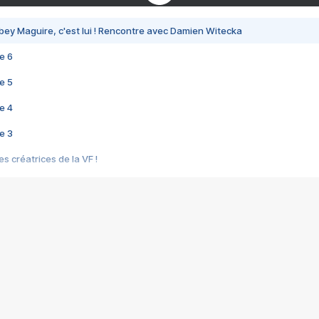
bey Maguire, c'est lui ! Rencontre avec Damien Witecka
e 6
e 5
e 4
e 3
s créatrices de la VF !
e 2
e 1
e Mektoub My Love arrive enfin ! Rencontre avec Shaïn Boumedine et Sal
i : après Toni en famille
elle réalise le bouleversant Dites lui que je l'aime
ais ! Rencontre autour de Vie privée de Rebecca Zlotowski