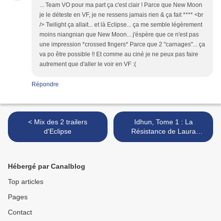
... Team VO pour ma part ça c'est clair ! Parce que New Moon
je le déteste en VF, je ne ressens jamais rien & ça fait **** <br
/> Twilight ça allait... et là Eclipse... ça me semble légèrement
moins niangnian que New Moon... j'éspère que ce n'est pas
une impression *crossed fingers* Parce que 2 "carnages"... ça
va po être possible !! Et comme au ciné je ne peux pas faire
autrement que d'aller le voir en VF :(
Répondre
< Mix des 2 trailers
Idhun, Tome 1 : La
d'Eclipse
Résistance de Laura
Gallego-Garcia - Les
résultats >
Hébergé par Canalblog
Top articles
Pages
Contact