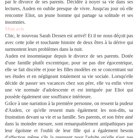
par le divorce de ses parents. Décidée à noyer sa vie dans ses
lectures, Auden en oublie presque de vivre. Jusqu'au jour où elle
rencontre Eliot, un jeune homme qui partage sa solitude et ses
insomnies.
Mon avis
Chic, le nouveau Sarah Dessen est arrivé! Et il ne nous déçoit pas
avec cette jolie et touchante histoire de deux êtres à la dérive qui
surmontent leurs problèmes dans la nuit.
Auden est insomniaque depuis le divorce de ses parents. Dotée
d'une famille plutôt excentrique, pour ne pas dire égocentrique,
elle se fait discrète et joue les filles modèles en se concentrant sur
ses études et en négligeant totalement sa vie sociale. Lorsqu'elle
décide de passer ses vacances chez son père, elle va enfin vivre
une vie normale d'adolescente et est intriguée par Eliot qui
possède également une souffrance intérieure.
Grâce à une narration à la première personne, on ressent la pudeur
d'Auden, ce qu'elle ressent mais également les non-dits, sa
frustration devant sa vie et sa famille. Ses parents, et son frère ainé
dans la moindre mesure, sont remarquablement antipathiques par
leur égoïsme et l'oubli de leur fille qui a également besoin
d'affection même s'ils la prennent pour l'adulte qu'elle n'est pas