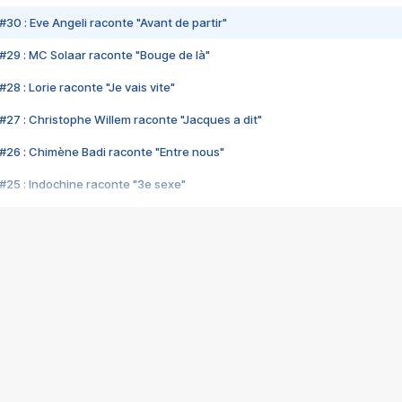
#30 : Eve Angeli raconte "Avant de partir"
#29 : MC Solaar raconte "Bouge de là"
28 : Lorie raconte "Je vais vite"
#27 : Christophe Willem raconte "Jacques a dit"
#26 : Chimène Badi raconte "Entre nous"
#25 : Indochine raconte "3e sexe"
#24 : Zaho raconte "C'est chelou"
#23 : Patrick Bruel raconte "Au café des délices"
#22 : Kyo raconte "Le chemin"
#21 : Nolwenn Leroy raconte "Cassé"
#20 : Patrick Hernandez raconte "Born to be alive"
#19 : Lorie raconte "Près de moi"