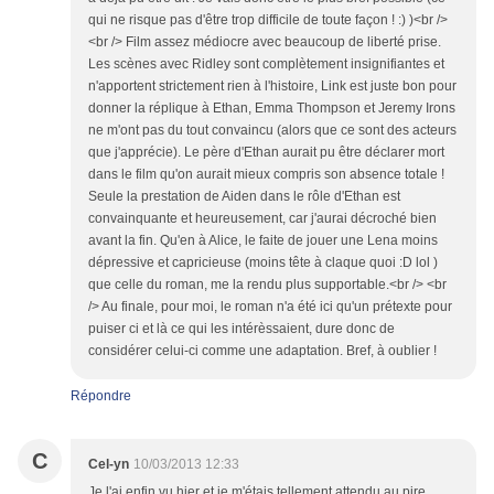
qui ne risque pas d'être trop difficile de toute façon ! :) )<br />
<br /> Film assez médiocre avec beaucoup de liberté prise.
Les scènes avec Ridley sont complètement insignifiantes et
n'apportent strictement rien à l'histoire, Link est juste bon pour
donner la réplique à Ethan, Emma Thompson et Jeremy Irons
ne m'ont pas du tout convaincu (alors que ce sont des acteurs
que j'apprécie). Le père d'Ethan aurait pu être déclarer mort
dans le film qu'on aurait mieux compris son absence totale !
Seule la prestation de Aiden dans le rôle d'Ethan est
convainquante et heureusement, car j'aurai décroché bien
avant la fin. Qu'en à Alice, le faite de jouer une Lena moins
dépressive et capricieuse (moins tête à claque quoi :D lol )
que celle du roman, me la rendu plus supportable.<br /> <br
/> Au finale, pour moi, le roman n'a été ici qu'un prétexte pour
puiser ci et là ce qui les intérèssaient, dure donc de
considérer celui-ci comme une adaptation. Bref, à oublier !
Répondre
C
Cel-yn
10/03/2013 12:33
Je l'ai enfin vu hier et je m'étais tellement attendu au pire,