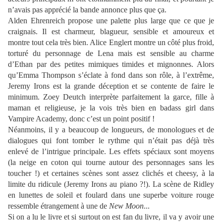
n’avais pas apprécié la bande annonce plus que ça.
Alden Ehrenreich propose une palette plus large que ce que je
craignais. Il est charmeur, blagueur, sensible et amoureux et
montre tout cela très bien. Alice Englert montre un côté plus froid,
torturé du personnage de Lena mais est sensible au charme
d’Ethan par des petites mimiques timides et mignonnes. Alors
qu’Emma Thompson s’éclate à fond dans son rôle, à l’extrême,
Jeremy Irons est la grande déception et se contente de faire le
minimum. Zoey Deutch interprète parfaitement la garce, fille à
maman et religieuse, je la vois très bien en badass girl dans
Vampire Academy, donc c’est un point positif !
Néanmoins, il y a beaucoup de longueurs, de monologues et de
dialogues qui font tomber le rythme qui n’était pas déjà très
enlevé de l’intrigue principale. Les effets spéciaux sont moyens
(la neige en coton qui tourne autour des personnages sans les
toucher !) et certaines scènes sont assez clichés et cheesy, à la
limite du ridicule (Jeremy Irons au piano ?!). La scène de Ridley
en lunettes de soleil et foulard dans une superbe voiture rouge
ressemble étrangement à une de
New Moon
...
Si on a lu le livre et si surtout on est fan du livre, il va y avoir une