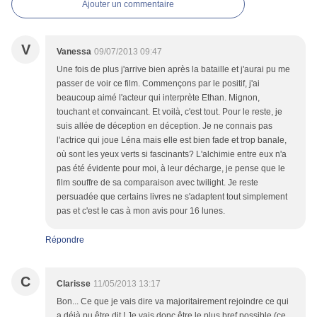
Ajouter un commentaire
V
Vanessa
09/07/2013 09:47
Une fois de plus j'arrive bien après la bataille et j'aurai pu me
passer de voir ce film. Commençons par le positif, j'ai
beaucoup aimé l'acteur qui interprète Ethan. Mignon,
touchant et convaincant. Et voilà, c'est tout. Pour le reste, je
suis allée de déception en déception. Je ne connais pas
l'actrice qui joue Léna mais elle est bien fade et trop banale,
où sont les yeux verts si fascinants? L'alchimie entre eux n'a
pas été évidente pour moi, à leur décharge, je pense que le
film souffre de sa comparaison avec twilight. Je reste
persuadée que certains livres ne s'adaptent tout simplement
pas et c'est le cas à mon avis pour 16 lunes.
Répondre
C
Clarisse
11/05/2013 13:17
Bon... Ce que je vais dire va majoritairement rejoindre ce qui
a déjà pu être dit ! Je vais donc être le plus bref possible (ce