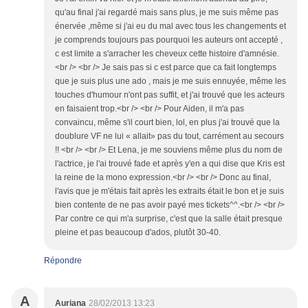
qu'au final j'ai regardé mais sans plus, je me suis même pas
énervée ,même si j'ai eu du mal avec tous les changements et
je comprends toujours pas pourquoi les auteurs ont accepté ,
c est limite a s'arracher les cheveux cette histoire d'amnésie.
<br /> <br /> Je sais pas si c est parce que ca fait longtemps
que je suis plus une ado , mais je me suis ennuyée, même les
touches d'humour n'ont pas suffit, et j'ai trouvé que les acteurs
en faisaient trop.<br /> <br /> Pour Aiden, il m'a pas
convaincu, même s'il court bien, lol, en plus j'ai trouvé que la
doublure VF ne lui « allait» pas du tout, carrément au secours
!! <br /> <br /> Et Lena, je me souviens même plus du nom de
l'actrice, je l'ai trouvé fade et après y'en a qui dise que Kris est
la reine de la mono expression.<br /> <br /> Donc au final,
l'avis que je m'étais fait après les extraits était le bon et je suis
bien contente de ne pas avoir payé mes tickets^^.<br /> <br />
Par contre ce qui m'a surprise, c'est que la salle était presque
pleine et pas beaucoup d'ados, plutôt 30-40.
Répondre
A
Auriana
28/02/2013 13:23