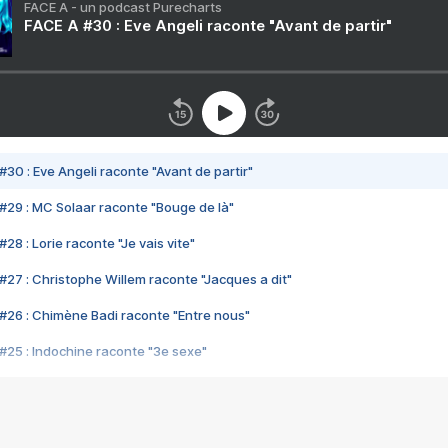
FACE A - un podcast Purecharts
FACE A #30 : Eve Angeli raconte "Avant de partir"
#30 : Eve Angeli raconte "Avant de partir"
#29 : MC Solaar raconte "Bouge de là"
28 : Lorie raconte "Je vais vite"
#27 : Christophe Willem raconte "Jacques a dit"
#26 : Chimène Badi raconte "Entre nous"
#25 : Indochine raconte "3e sexe"
#24 : Zaho raconte "C'est chelou"
#23 : Patrick Bruel raconte "Au café des délices"