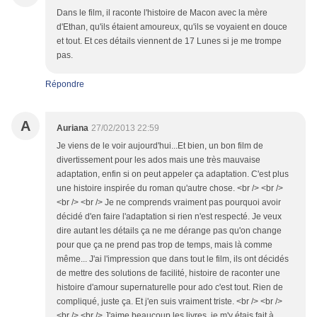
Dans le film, il raconte l'histoire de Macon avec la mère
d'Ethan, qu'ils étaient amoureux, qu'ils se voyaient en douce
et tout. Et ces détails viennent de 17 Lunes si je me trompe
pas.
Répondre
A
Auriana
27/02/2013 22:59
Je viens de le voir aujourd'hui...Et bien, un bon film de
divertissement pour les ados mais une très mauvaise
adaptation, enfin si on peut appeler ça adaptation. C'est plus
une histoire inspirée du roman qu'autre chose. <br /> <br />
<br /> <br /> Je ne comprends vraiment pas pourquoi avoir
décidé d'en faire l'adaptation si rien n'est respecté. Je veux
dire autant les détails ça ne me dérange pas qu'on change
pour que ça ne prend pas trop de temps, mais là comme
même... J'ai l'impression que dans tout le film, ils ont décidés
de mettre des solutions de facilité, histoire de raconter une
histoire d'amour supernaturelle pour ado c'est tout. Rien de
compliqué, juste ça. Et j'en suis vraiment triste. <br /> <br />
<br /> <br /> J'aime beaucoup les livres, je m'y étais fait à