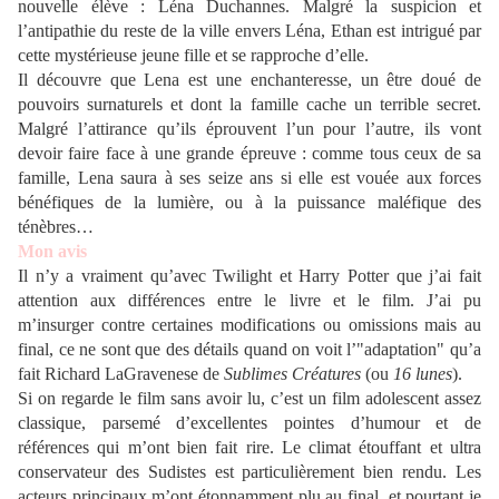
nouvelle élève : Léna Duchannes. Malgré la suspicion et
l’antipathie du reste de la ville envers Léna, Ethan est intrigué par
cette mystérieuse jeune fille et se rapproche d’elle.
Il découvre que Lena est une enchanteresse, un être doué de
pouvoirs surnaturels et dont la famille cache un terrible secret.
Malgré l’attirance qu’ils éprouvent l’un pour l’autre, ils vont
devoir faire face à une grande épreuve : comme tous ceux de sa
famille, Lena saura à ses seize ans si elle est vouée aux forces
bénéfiques de la lumière, ou à la puissance maléfique des
ténèbres…
Mon avis
Il n’y a vraiment qu’avec Twilight et Harry Potter que j’ai fait
attention aux différences entre le livre et le film. J’ai pu
m’insurger contre certaines modifications ou omissions mais au
final, ce ne sont que des détails quand on voit l’"adaptation" qu’a
fait Richard LaGravenese de
Sublimes Créatures
(ou
16 lunes
).
Si on regarde le film sans avoir lu, c’est un film adolescent assez
classique, parsemé d’excellentes pointes d’humour et de
références qui m’ont bien fait rire. Le climat étouffant et ultra
conservateur des Sudistes est particulièrement bien rendu. Les
acteurs principaux m’ont étonnamment plu au final, et pourtant je