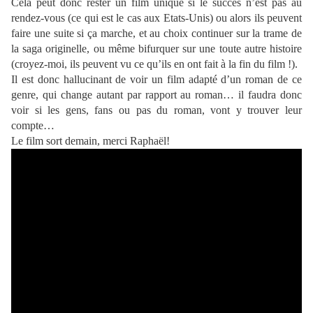
Cela peut donc rester un film unique si le succès n’est pas au
rendez-vous (ce qui est le cas aux Etats-Unis) ou alors ils peuvent
faire une suite si ça marche, et au choix continuer sur la trame de
la saga originelle, ou même bifurquer sur une toute autre histoire
(croyez-moi, ils peuvent vu ce qu’ils en ont fait à la fin du film !).
Il est donc hallucinant de voir un film adapté d’un roman de ce
genre, qui change autant par rapport au roman… il faudra donc
voir si les gens, fans ou pas du roman, vont y trouver leur
compte…
Le film sort demain, merci Raphaël!