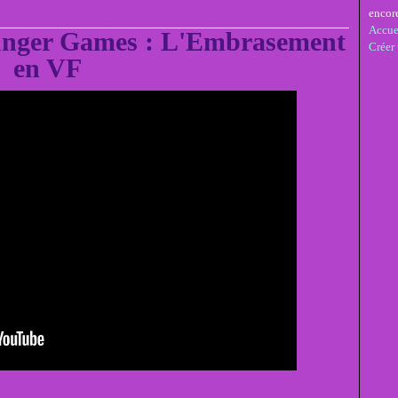
encor
Accue
unger Games : L'Embrasement
Créer
en VF