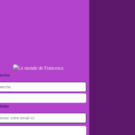
erche
etter