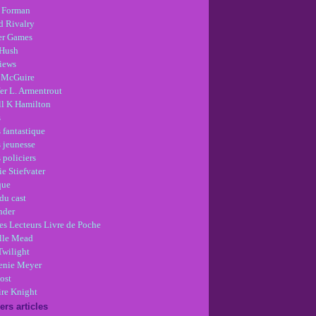
 Forman
d Rivalry
r Games
Hush
views
 McGuire
er L. Armentrout
ll K Hamilton
s
 fantastique
s jeunesse
 policiers
e Stiefvater
que
du cast
nder
es Lecteurs Livre de Poche
lle Mead
Twilight
enie Meyer
ost
re Knight
ers articles