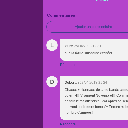
Commentaires
Ajouter un commentaire
L
laure
25/04/2013 12:31
ouh là là!!!je suis toute excitée!
Répondre
D
Déborah
23/04/2013 21:24
Chaque visionnage de cette bande-annonc
ou en vf!!! Vivement Novembre!!!! Comme pou
de tout le tps attendre^^ car après ce se
qui vont sortir entre temps^^ Encore mill
nombre d'années!
Répondre