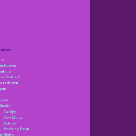
ories
nes
en Hoover
ntions
ues Twilight
t et de rien
gent
s
ement
 Shades
 : Twilight
2 : New Moon
 : Eclipse
4 : Breaking Dawn
et Séries