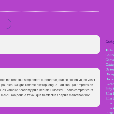
Catég
16 lu
Colle
Conve
Critiq
De tou
Diver
Diver
e me rend tout simplement euphorique, que ce soit en vo, en vostfr
Evèn
r les Twilight, l'attente est trop longue... au final, j'ai l'impression
Fifty
ra les Vampire Academy puis Beautiful Disaster.... sans compter ceux
Film 1
e merci Fran pour le travail que tu effectues depuis maintenant bon
Film 
Film 3
Film 
Films 