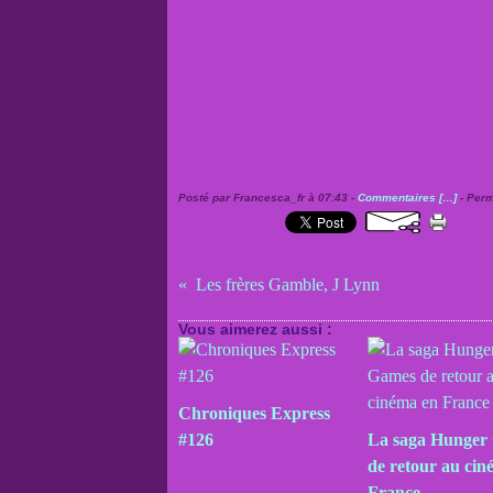
Posté par Francesca_fr à 07:43 -
Commentaires [
…
]
- Perm
Les frères Gamble, J Lynn
Vous aimerez aussi :
Chroniques Express
#126
La saga Hunger
de retour au cin
France