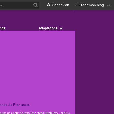
Connexion
+
Créer mon blog
nga
Adaptations
onde de Francesca
ups de coeur de tous les genres littéraires... et plus