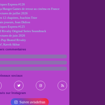
iques Express #126
ga Hunger Games de retour au cinéma en France
ctures de juillet 2026
en 12 chapitres, Joachim Trier
is joueurs, Joan Didion
iques Express #125
d Rivalry Original Series Soundtrack
ectures de juin 2026
 Pop Heated Rivalry
r!, Kaveh Akbar
iers commentaires
réseaux sociaux
vis sur Instagram
Suivre avisdefran