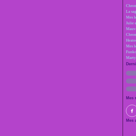
Chron
La sa
Mes le
Julie 
Mauva
Chron
Heate
Mes l
Funko
Marty
Dern
Mes 
Mes a