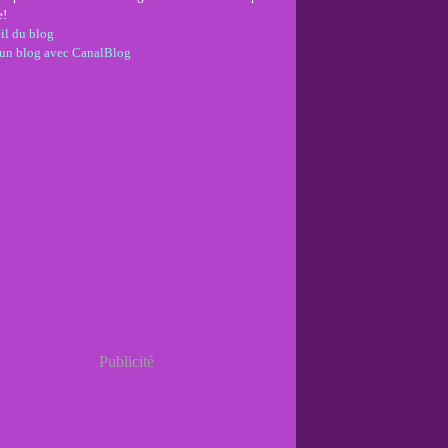
e!
il du blog
 un blog avec CanalBlog
Publicité