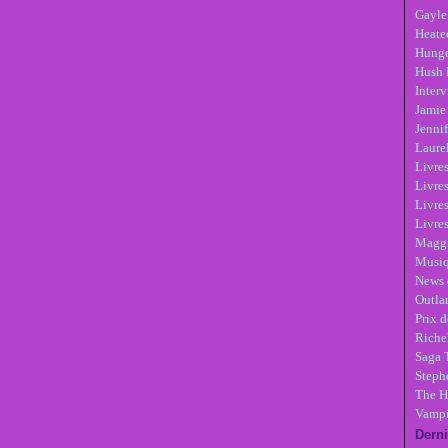
Gayle
Heate
Hunge
Hush 
Inter
Jamie
Jennif
Laure
Livre
Livres
Livre
Livres
Maggi
Musi
News 
Outla
Prix d
Riche
Saga 
Steph
The H
Vampi
Derni