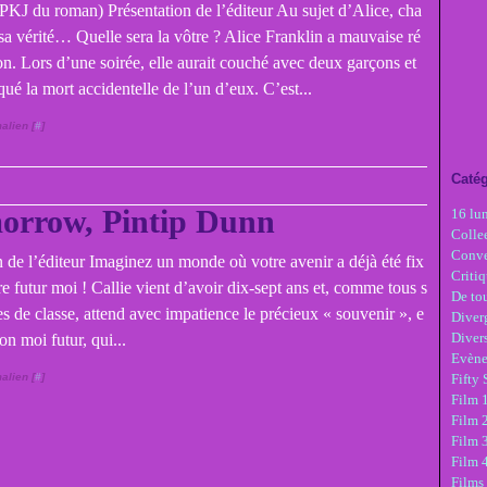
PKJ du roman) Présentation de l’éditeur Au sujet d’Alice, cha
sa vérité… Quelle sera la vôtre ? Alice Franklin a mauvaise ré
on. Lors d’une soirée, elle aurait couché avec deux garçons et
ué la mort accidentelle de l’un d’eux. C’est...
alien [
#
]
Catég
orrow, Pintip Dunn
16 lu
Colle
Conve
n de l’éditeur Imaginez un monde où votre avenir a déjà été fix
Critiq
e futur moi ! Callie vient d’avoir dix-sept ans et, comme tous s
De tou
s de classe, attend avec impatience le précieux « souvenir », e
Diver
Diver
n moi futur, qui...
Evèn
alien [
#
]
Fifty
Film 1
Film 
Film 3
Film 
Films 