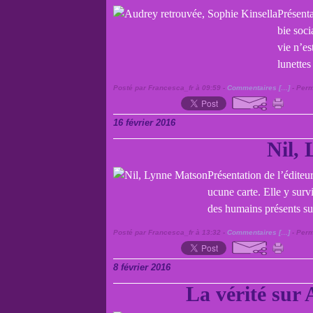
Présenta
bie soci
vie n’es
lunettes
Posté par Francesca_fr à 09:59 -
Commentaires [
…
]
- Perm
16 février 2016
Nil,
Présentation de l’éditeu
ucune carte. Elle y surv
des humains présents sur 
Posté par Francesca_fr à 13:32 -
Commentaires [
…
]
- Perm
8 février 2016
La vérité sur 