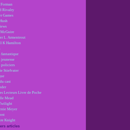
 Forman
d Rivalry
r Games
Hush
views
 McGuire
er L. Armentrout
ll K Hamilton
s
 fantastique
s jeunesse
 policiers
e Stiefvater
que
du cast
nder
es Lecteurs Livre de Poche
lle Mead
Twilight
enie Meyer
ost
re Knight
ers articles