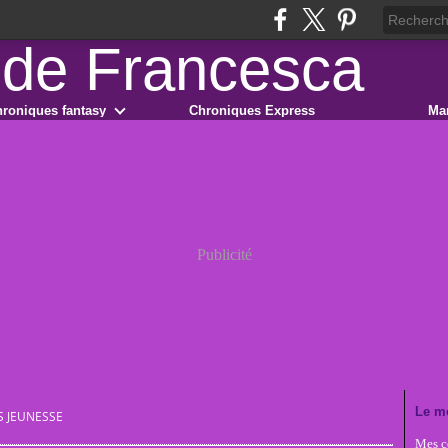
roniques fantasy
Chroniques Express
Ma
Publicité
Le m
S JEUNESSE
Mes co