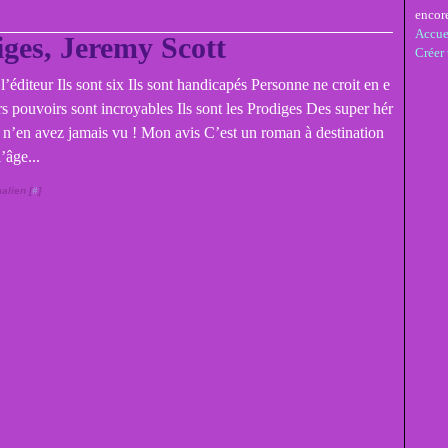
encor
Accue
iges, Jeremy Scott
Créer
l’éditeur Ils sont six Ils sont handicapés Personne ne croit en e
rs pouvoirs sont incroyables Ils sont les Prodiges Des super hér
n’en avez jamais vu ! Mon avis C’est un roman à destination
’âge...
alien [
#
]