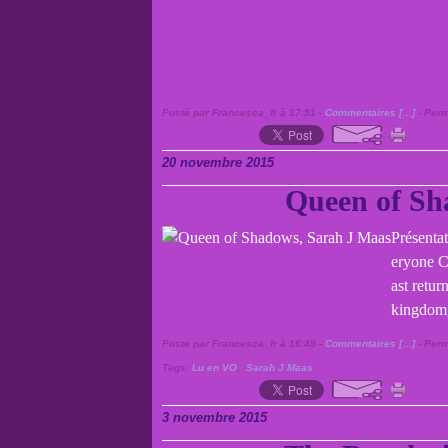
Posté par Francesca_fr à 17:51 -
Commentaires [
…
]
- Perm
20 novembre 2015
Queen of Sh
Présenta
eryone C
ast retu
kingdom,
Posté par Francesca_fr à 16:49 -
Commentaires [
…
]
- Perm
Tags:
Lu en VO
,
Sarah J Maas
3 novembre 2015