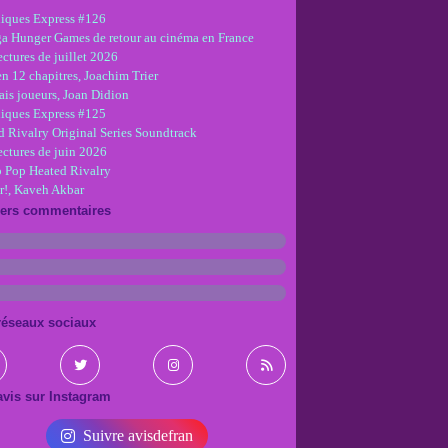
iques Express #126
ga Hunger Games de retour au cinéma en France
ctures de juillet 2026
en 12 chapitres, Joachim Trier
is joueurs, Joan Didion
iques Express #125
d Rivalry Original Series Soundtrack
ectures de juin 2026
 Pop Heated Rivalry
r!, Kaveh Akbar
iers commentaires
réseaux sociaux
vis sur Instagram
Suivre avisdefran