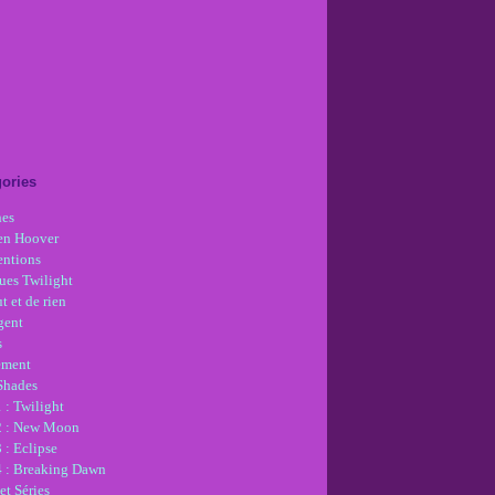
ories
nes
en Hoover
ntions
ues Twilight
t et de rien
gent
s
ement
 Shades
 : Twilight
2 : New Moon
 : Eclipse
4 : Breaking Dawn
et Séries