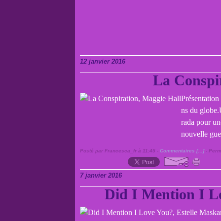
12 janvier 2016
La Conspir
Présentation
ns du globe.U
rada pour un
nouvelle gue
Posté par Francesca_fr à 11:45 -
Commentaires [
…
]
- Perm
7 janvier 2016
Did I Mention I L