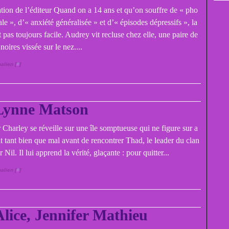
tion de l’éditeur Quand on a 14 ans et qu’on souffre de « pho
ale », d’« anxiété généralisée » et d’« épisodes dépressifs », la
t pas toujours facile. Audrey vit recluse chez elle, une paire de
 noires vissée sur le nez....
alien [
#
]
 Lynne Matson
r Charley se réveille sur une île somptueuse qui ne figure sur a
it tant bien que mal avant de rencontrer Thad, le leader du clan
Nil. Il lui apprend la vérité, glaçante : pour quitter...
alien [
#
]
Alice, Jennifer Mathieu