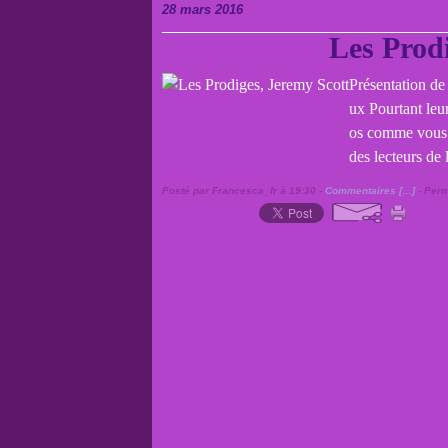
28 mars 2016
Les Prod
Présentation de 
ux Pourtant leu
os comme vous 
des lecteurs de l
Posté par Francesca_fr à 19:30 -
Commentaires [
…
]
- Perm