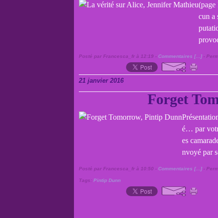
(page 
cun a 
putati
provoq
Posté par Francesca_fr à 12:19 -
Commentaires [
…
]
- Perm
21 janvier 2016
Forget Tom
Présentatio
é… par votr
es camarade
nvoyé par so
Posté par Francesca_fr à 10:50 -
Commentaires [
…
]
- Perm
Tags:
Pintip Dunn