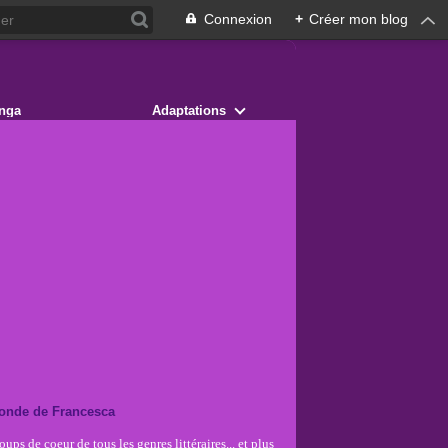
Connexion
+
Créer mon blog
nga
Adaptations
onde de Francesca
ups de coeur de tous les genres littéraires... et plus