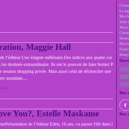
Chron
La sa
Mes le
Julie 
Mauva
Chron
Heate
Mes l
ation, Maggie Hall
Funko
Marty
 de l’éditeur Une énigme millénaire.Des indices aux quatre coi
Dern
ne destinée extraordinaire. Ils ont le pouvoir de faire fermer P
e session shopping privée. Mais aussi celui de déclencher une
rre mondiale....
alien [
#
]
Mes 
ove You?, Estelle Maskame
Mes a
Présentation de l’éditeur Eden, 16 ans, va passer l'été dans l