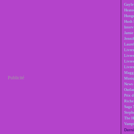
Gayle
Heate
Hunge
Hush 
Inter
Jamie
Jennif
Laure
Livre
Livres
Livre
Livres
Maggi
Publicité
Musi
News 
Outla
Prix d
Riche
Saga 
Steph
The H
Vampi
Derni