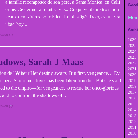
a famille recomposée de son père, à Santa Monica, en Calif
Good
ornie. Ce dernier a refait sa vie... Ce qui veut dire trois nou
veaux demi-frères pour Eden. Le plus âgé, Tyler, est un vra
Mon 
i bad-boy...
Arch
alien [
#
]
2026
2025
A
2024
Ju
D
2023
Ju
N
D
adows, Sarah J Maas
2022
M
Oc
N
D
2021
Av
Se
Oc
N
D
tion de l’éditeur Her destiny awaits. But first, vengeance… Ev
2020
M
A
Se
Oc
N
D
elaena Sardothien loves has been taken from her. But she’s at l
2019
Fé
Ju
A
Se
Oc
N
D
2018
Ja
Ju
Ju
A
Se
Oc
N
D
rned to the empire—for vengeance, to rescue her once-glorious
2017
M
Ju
Ju
A
Se
Oc
N
D
 and to confront the shadows of...
2016
Av
M
Ju
Ju
A
Se
Oc
N
D
2015
M
Av
M
Ju
Ju
A
Se
Oc
N
D
alien [
#
]
2014
Fé
M
Av
M
Ju
Ju
A
Se
Oc
N
D
2013
Ja
Fé
M
Av
M
Ju
Ju
A
Se
Oc
N
D
2012
Ja
Fé
M
Av
M
Ju
Ju
A
Se
Oc
N
D
2011
Ja
Fé
M
Av
M
Ju
Ju
A
Se
Oc
N
D
2010
Ja
Fé
M
Av
M
Ju
Ju
A
Se
Oc
N
D