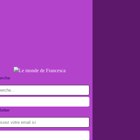
erche
etter