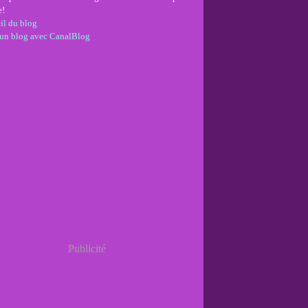
e!
il du blog
 un blog avec CanalBlog
Publicité