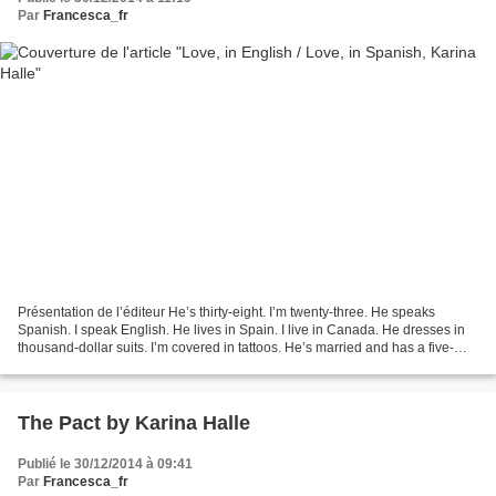
Par
Francesca_fr
Présentation de l’éditeur He’s thirty-eight. I’m twenty-three. He speaks
Spanish. I speak English. He lives in Spain. I live in Canada. He dresses in
thousand-dollar suits. I’m covered in tattoos. He’s married and has a five-
year old daughter. I’m single...
The Pact by Karina Halle
Publié le 30/12/2014 à 09:41
Par
Francesca_fr