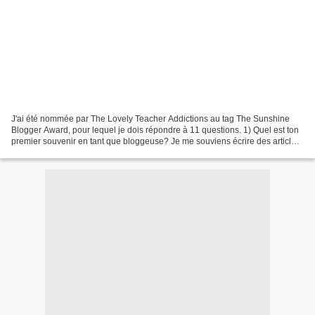
J'ai été nommée par The Lovely Teacher Addictions au tag The Sunshine
Blogger Award, pour lequel je dois répondre à 11 questions. 1) Quel est ton
premier souvenir en tant que bloggeuse? Je me souviens écrire des articles
sur Twilight et partir de la base...