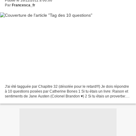
Publié le 16/11/2011 à 00:00
Par
Francesca_fr
J'ai été tagguée par Chapitre 32 (désolée pour le retard!!!) Je dois répondre
à 10 questions posées par Catherine Bones 1 Si tu étais un livre: Raison et
sentiments de Jane Austen (Colonel Brandon ♥) 2 Si tu étais un proverbe:
Les verres d'eau ont les...