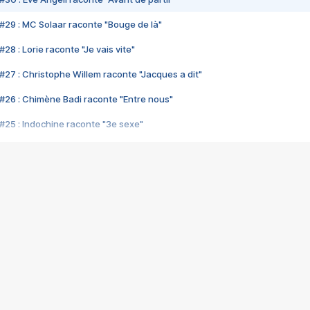
#29 : MC Solaar raconte "Bouge de là"
28 : Lorie raconte "Je vais vite"
#27 : Christophe Willem raconte "Jacques a dit"
#26 : Chimène Badi raconte "Entre nous"
#25 : Indochine raconte "3e sexe"
#24 : Zaho raconte "C'est chelou"
#23 : Patrick Bruel raconte "Au café des délices"
#22 : Kyo raconte "Le chemin"
#21 : Nolwenn Leroy raconte "Cassé"
#20 : Patrick Hernandez raconte "Born to be alive"
#19 : Lorie raconte "Près de moi"
#18 : Michael Jones raconte "A nos actes manqués" (avec Jean-Jacque