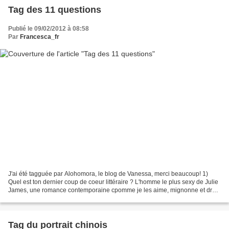
Tag des 11 questions
Publié le 09/02/2012 à 08:58
Par
Francesca_fr
J'ai été tagguée par Alohomora, le blog de Vanessa, merci beaucoup! 1)
Quel est ton dernier coup de coeur littéraire ? L'homme le plus sexy de Julie
James, une romance contemporaine cpomme je les aime, mignonne et drôle
2) Aimes-tu les séries TV ? Si...
Tag du portrait chinois