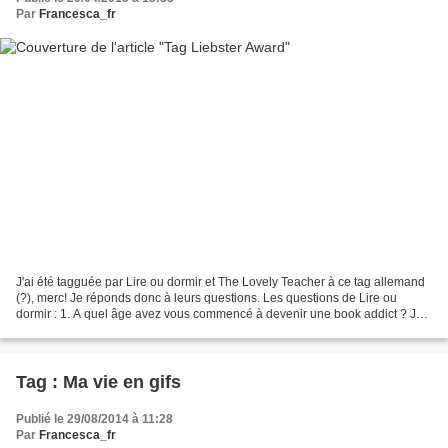
Par
Francesca_fr
J'ai été tagguée par Lire ou dormir et The Lovely Teacher à ce tag allemand
(?), merc! Je réponds donc à leurs questions. Les questions de Lire ou
dormir : 1. A quel âge avez vous commencé à devenir une book addict ? Je
dirai vers l'âge de 8 ans, quand...
Tag : Ma vie en gifs
Publié le 29/08/2014 à 11:28
Par
Francesca_fr