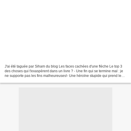
J'ai été taguée par Siham du blog Les faces cachées d'une flèche Le top 3
des choses qui t'exaspèrent dans un livre ? - Une fin qui se termine mal : je
ne supporte pas les fins malheureuses!- Une héroïne stupide qui prend les
mauvaises décisions et surtout...