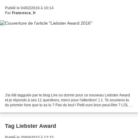
Publié le 04/02/2016 à 10:14
Par
Francesca_fr
J'ai été tagguée par le blog Lire ou dormir pour ce nouveau Liebster Award
et je réponds à ses 11 questions, merci pour l'attention! :) 1. Te souviens-tu
du premier livre que tu as lu ? Pas du tout ! Petit ours brun peut-être ? LOL 2.
Quel film voudrais-tu...
Tag Liebster Award
Publié le 20/04/2015 à 13:33