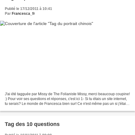
Publié le 17/12/2011 à 10:41
Par
Francesca_fr
J'ai été tagguée par Missy de The Folianiste Missy, merci beaucoup coupine!
:) Pour voir ses questions et réponses, c'est ici 1- Si tu étais un site internet,
tu serais? Le monde de Francesca bien sur! Ce n'est même pas un si j'étais,
ce site c’est moi...
Tag des 10 questions