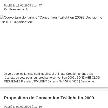
Publié le 13/01/2009 à 14:47
Par
Francesca_fr
Je vois que les fans se sont mobilisés! Ultimate Creation a rendu les
résultats du vote pour leur prochaine convention 2009 : SONDAGE CLOS :
RÉSULTATS Premier : TWILIGHT (livres + film) 57% [ 675 ] Deuxième :
GOSSIP GIRL (livres + série) 20% [ 245 ] Troisième...
Proposition de Convention Twilight fin 2009
Publié le 02/01/2009 à 17:10