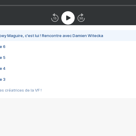
bey Maguire, c'est lui ! Rencontre avec Damien Witecka
e 6
e 5
e 4
e 3
s créatrices de la VF !
e 2
e 1
e Mektoub My Love arrive enfin ! Rencontre avec Shaïn Boumedine et Sal
i : après Toni en famille