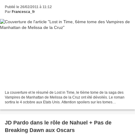
Publié le 26/02/2011 à 11:12
Par
Francesca_fr
La couverture et le résumé de Lost in Time, le 6ème tome de la saga des
Vampires de Manhattan de Melissa de la Cruz ont été dévoilés. Le roman
sortira le 4 octobre aux Etats Unis. Attention spoilers sur les tomes
précédents! "Lost In Time" picks up with...
JD Pardo dans le rôle de Nahuel + Pas de
Breaking Dawn aux Oscars