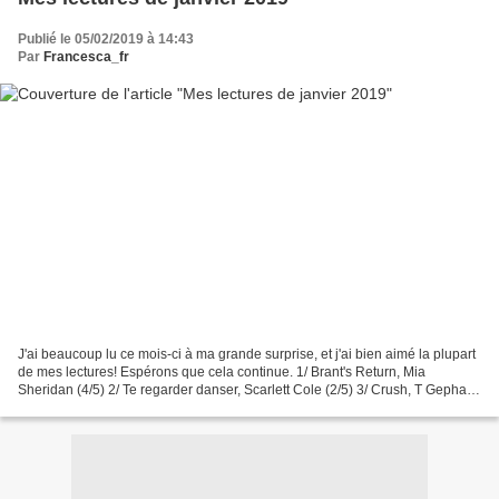
Publié le 05/02/2019 à 14:43
Par
Francesca_fr
J'ai beaucoup lu ce mois-ci à ma grande surprise, et j'ai bien aimé la plupart
de mes lectures! Espérons que cela continue. 1/ Brant's Return, Mia
Sheridan (4/5) 2/ Te regarder danser, Scarlett Cole (2/5) 3/ Crush, T Gephart
(4/5) 4/ The Kiss Thief, LJ...