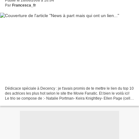
Publié le 28/06/2008 à 10:04
Par
Francesca_fr
Dédicace spéciale à Decency : je t'avais promis de te mettre le lien du top 10
des actrices les plus hot selon le site the Movie Fanatic. Et bien le voilà ici!
Le trio se compose de :- Natalie Portman- Keira Knightley- Ellen Page (celle
qui joue dans...