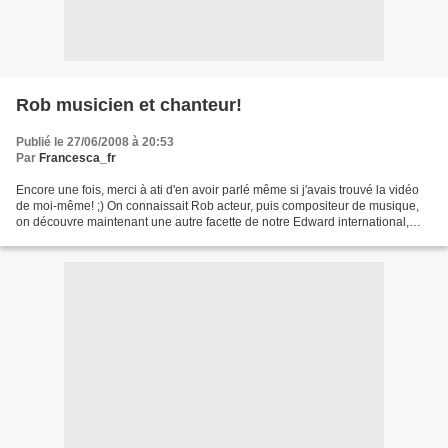
Rob musicien et chanteur!
Publié le 27/06/2008 à 20:53
Par
Francesca_fr
Encore une fois, merci à ati d'en avoir parlé même si j'avais trouvé la vidéo
de moi-même! ;) On connaissait Rob acteur, puis compositeur de musique,
on découvre maintenant une autre facette de notre Edward international,
celle de guitariste et chanteur!...