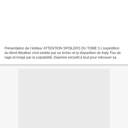
Présentation de l’éditeur ATTENTION SPOILERS DU TOME 3 L'expédition
du Mont Weather s'est soldée par un échec et la disparition de Katy. Fou de
rage et rongé par la culpabilité, Daemon est prêt à tout pour retrouver sa
trace... quitte à mettre les siens...