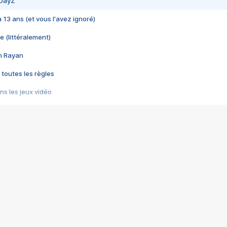
 DayZ
 a 13 ans (et vous l'avez ignoré)
e (littéralement)
im Rayan
 toutes les règles
s les jeux vidéo
us choquant de Rockstar ? - Le scandale BULLY
e plus moche de Steam
du RÊVE tourne au CAUCHEMAR
pendant 8 heures
it… à tort
umiliés par un jeu vidéo
ire - Final Fantasy 8