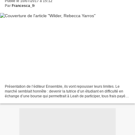
Publié le 10/07/2017 à 15:12
Par
Francesca_fr
Présentation de l’éditeur Ensemble, ils vont repousser leurs limites. Le
marché semblait honnête : devenir la tutrice d’un étudiant en difficulté en
échange d’une bourse qui permettrait à Leah de participer, tous frais payés,
au prestigieux programme...