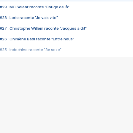
#29 : MC Solaar raconte "Bouge de là"
28 : Lorie raconte "Je vais vite"
#27 : Christophe Willem raconte "Jacques a dit"
#26 : Chimène Badi raconte "Entre nous"
#25 : Indochine raconte "3e sexe"
#24 : Zaho raconte "C'est chelou"
#23 : Patrick Bruel raconte "Au café des délices"
#22 : Kyo raconte "Le chemin"
#21 : Nolwenn Leroy raconte "Cassé"
#20 : Patrick Hernandez raconte "Born to be alive"
#19 : Lorie raconte "Près de moi"
#18 : Michael Jones raconte "A nos actes manqués" (avec Jean-Jacque