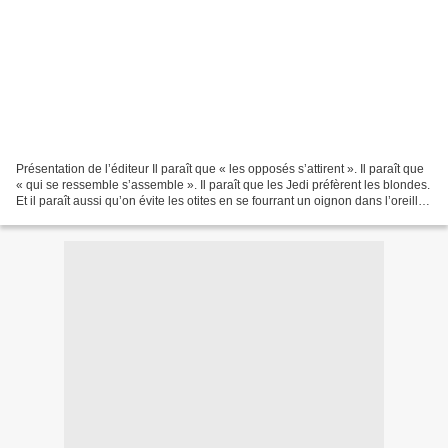
Présentation de l’éditeur Il paraît que « les opposés s’attirent ». Il paraît que
« qui se ressemble s’assemble ». Il paraît que les Jedi préfèrent les blondes.
Et il paraît aussi qu’on évite les otites en se fourrant un oignon dans l’oreille.
Les proverbes,...