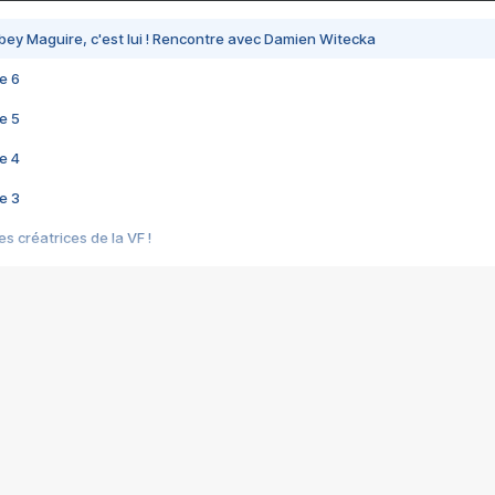
bey Maguire, c'est lui ! Rencontre avec Damien Witecka
e 6
e 5
e 4
e 3
s créatrices de la VF !
e 2
e 1
e Mektoub My Love arrive enfin ! Rencontre avec Shaïn Boumedine et Sal
i : après Toni en famille
elle réalise le bouleversant Dites lui que je l'aime
ais ! Rencontre autour de Vie privée de Rebecca Zlotowski