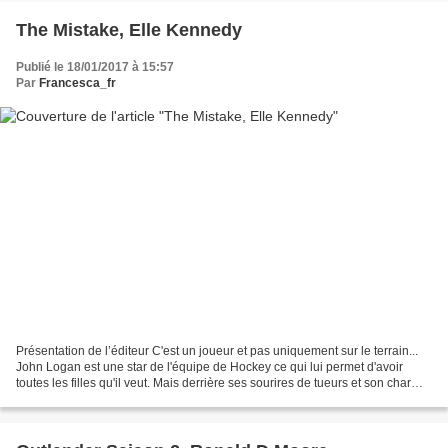
The Mistake, Elle Kennedy
Publié le 18/01/2017 à 15:57
Par
Francesca_fr
Présentation de l’éditeur C'est un joueur et pas uniquement sur le terrain...
John Logan est une star de l'équipe de Hockey ce qui lui permet d'avoir
toutes les filles qu'il veut. Mais derrière ses sourires de tueurs et son charme
ravageur, se cache un...