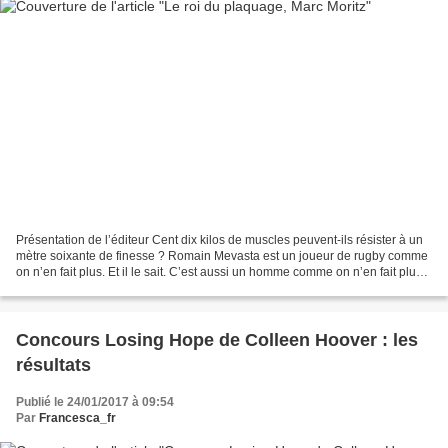
Présentation de l’éditeur Cent dix kilos de muscles peuvent-ils résister à un
mètre soixante de finesse ? Romain Mevasta est un joueur de rugby comme
on n’en fait plus. Et il le sait. C’est aussi un homme comme on n’en fait plus,
mais il n’en a pas vraiment...
Concours Losing Hope de Colleen Hoover : les
résultats
Publié le 24/01/2017 à 09:54
Par
Francesca_fr