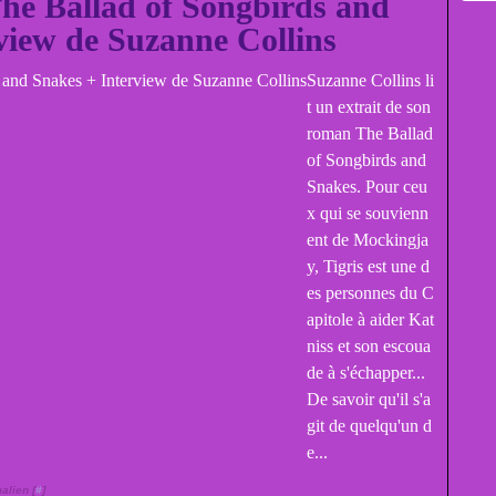
The Ballad of Songbirds and
view de Suzanne Collins
Suzanne Collins li
t un extrait de son
roman The Ballad
of Songbirds and
Snakes. Pour ceu
x qui se souvienn
ent de Mockingja
y, Tigris est une d
es personnes du C
apitole à aider Kat
niss et son escoua
de à s'échapper...
De savoir qu'il s'a
git de quelqu'un d
e...
alien [
#
]