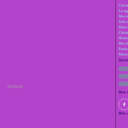
Chron
La sa
Mes le
Julie 
Mauva
Chron
Heate
Mes l
Funko
Marty
Dern
Publicité
Mes 
Mes a