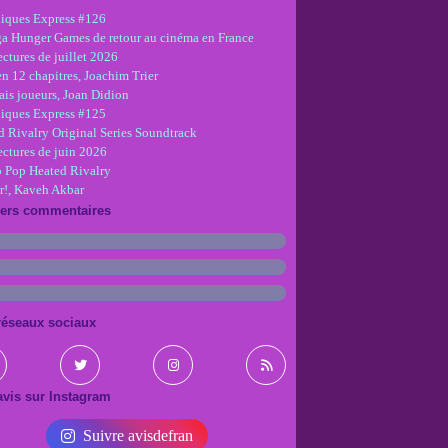
iques Express #126
ga Hunger Games de retour au cinéma en France
ctures de juillet 2026
en 12 chapitres, Joachim Trier
is joueurs, Joan Didion
iques Express #125
d Rivalry Original Series Soundtrack
ectures de juin 2026
 Pop Heated Rivalry
r!, Kaveh Akbar
iers commentaires
réseaux sociaux
vis sur Instagram
Suivre avisdefran