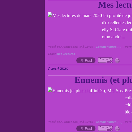
Mes lect
J'ai profité de 
d'excellentes le
elly St Clare qu
ommande!...
Posté par Francesca_fr à 10:30 -
Commentaires [
…
]
- Perm
Tags:
Mes lectures
7 avril 2020
Ennemis (et plu
Pré
col
edd
ble 
Posté par Francesca_fr à 12:10 -
Commentaires [
…
]
- Perm