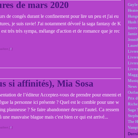
ures de mars 2020
Gayle
Heate
jours de congés durant le confinement pour lire un peu et j'ai eu
Hunge
Hush 
ctures, je suis ravie! J'ai notamment dévoré la saga fantasy de K
Inter
i est très très sympa, mélange d'action et de romance que je rec
Jamie
Jennif
Laure
alien [
#
]
Livre
Livres
Livre
Livres
Maggi
s si affinités), Mia Sosa
Musi
News 
Outla
sentation de l’éditeur Acceptez-vous de prendre pour ennemi et
Prix d
lègue la personne ici présente ? Quel est le comble pour une w
Riche
ing planneuse ? Se faire abandonner devant l'autel. Ca ressem
Saga 
Steph
à une mauvaise blague mais c'est bien ce qui est arrivé...
The H
Vampi
alien [
#
]
Derni