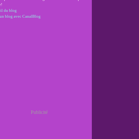
e!
il du blog
 un blog avec CanalBlog
Publicité