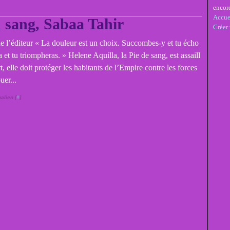
encor
Accue
 sang, Sabaa Tahir
Créer
de l’éditeur « La douleur est un choix. Succombes-y et tu écho
a et tu triompheras. » Helene Aquilla, la Pie de sang, est assaill
rt, elle doit protéger les habitants de l’Empire contre les forces
uer...
alien [
#
]