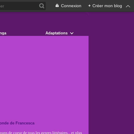
Connexion
+
Créer mon blog
nga
Adaptations
onde de Francesca
ups de coeur de tous les genres littéraires... et plus