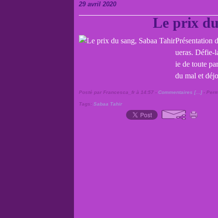
29 avril 2020
Le prix du
Présentation 
ueras. Défie-l
ie de toute pa
du mal et déjo
Posté par Francesca_fr à 14:57 -
Commentaires [
…
]
- Perm
Tags:
Sabaa Tahir