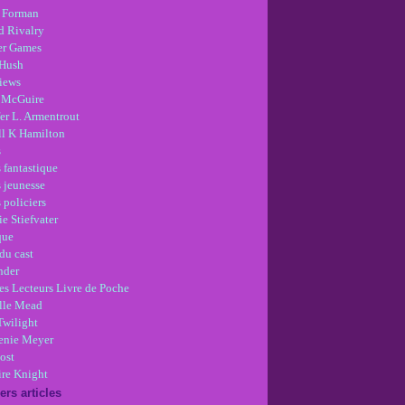
 Forman
d Rivalry
r Games
Hush
views
 McGuire
er L. Armentrout
ll K Hamilton
s
 fantastique
s jeunesse
 policiers
e Stiefvater
que
du cast
nder
es Lecteurs Livre de Poche
lle Mead
Twilight
enie Meyer
ost
re Knight
ers articles