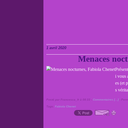
1 avril 2020
Menaces noct
Présen
i vous 
es (et 
s vérit
Posté par Francesca_fr à 08:33 -
Commentaires [
…
]
- Perm
Tags:
Fabiola Chenet