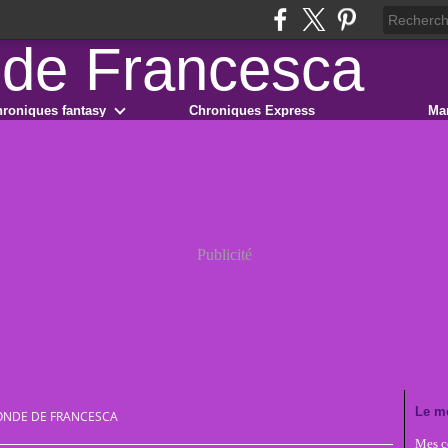
roniques fantasy
Chroniques Express
Ma
Publicité
Le m
ONDE DE FRANCESCA
Mes co