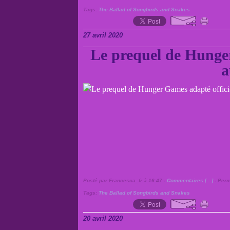
Tags:
The Ballad of Songbirds and Snakes
27 avril 2020
Le prequel de Hunger
a
Posté par Francesca_fr à 16:47 -
Commentaires [
…
]
- Perm
Tags:
The Ballad of Songbirds and Snakes
20 avril 2020