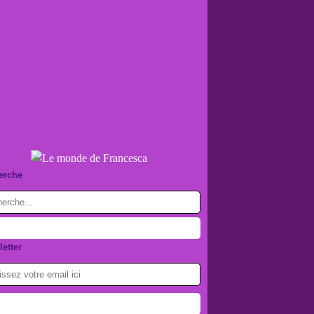
erche
etter