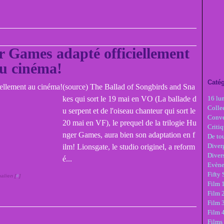
 Games adapté officiellement
u cinéma!
Catég
(source) The Ballad of Songbirds and Sna
kes qui sort le 19 mai en VO (La ballade d
16 lu
Colle
u serpent et de l'oiseau chanteur qui sort le
Conve
20 mai en VF), le prequel de la trilogie Hu
Critiq
nger Games, aura bien son adaptation en f
De tou
Diver
ilm! Lionsgate, le studio originel, a reform
Diver
é...
Evèn
Fifty
alien [
#
]
Film 1
Film 
Film 3
Film 
Films 