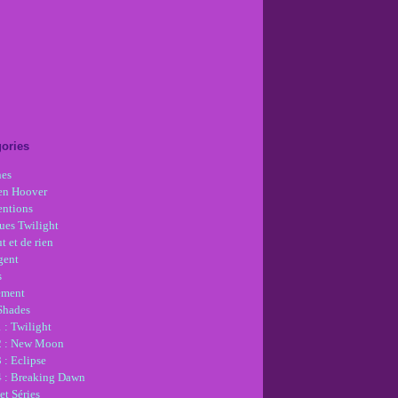
ories
nes
en Hoover
ntions
ues Twilight
t et de rien
gent
s
ement
 Shades
 : Twilight
2 : New Moon
 : Eclipse
4 : Breaking Dawn
et Séries