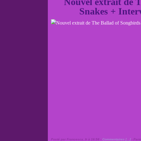
Nouvel extrait de 
Snakes + Inter
Posté par Francesca_fr à 16:58 -
Commentaires [
…
]
- Perm