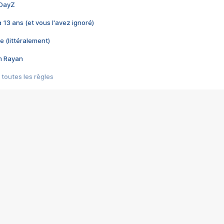
 DayZ
 a 13 ans (et vous l'avez ignoré)
e (littéralement)
im Rayan
 toutes les règles
s les jeux vidéo
us choquant de Rockstar ? - Le scandale BULLY
e plus moche de Steam
du RÊVE tourne au CAUCHEMAR
pendant 8 heures
it… à tort
umiliés par un jeu vidéo
ire - Final Fantasy 8