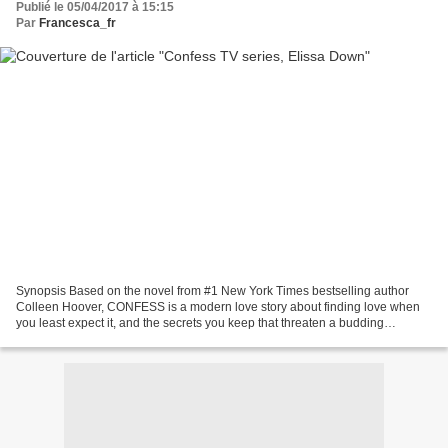
Publié le 05/04/2017 à 15:15
Par
Francesca_fr
Synopsis Based on the novel from #1 New York Times bestselling author
Colleen Hoover, CONFESS is a modern love story about finding love when
you least expect it, and the secrets you keep that threaten a budding
romance. Mon avis Cette série de 7 épisodes...