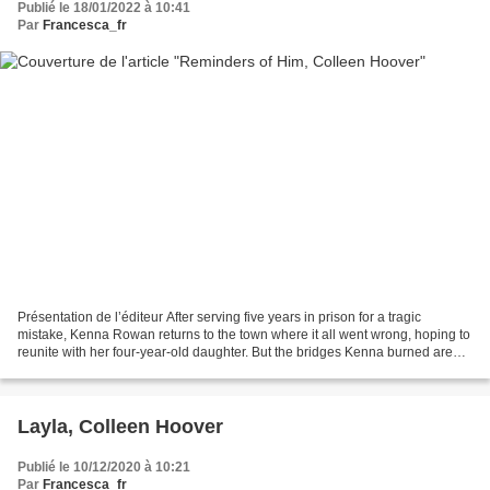
Publié le 18/01/2022 à 10:41
Par
Francesca_fr
Présentation de l’éditeur After serving five years in prison for a tragic
mistake, Kenna Rowan returns to the town where it all went wrong, hoping to
reunite with her four-year-old daughter. But the bridges Kenna burned are
proving impossible to rebuild....
Layla, Colleen Hoover
Publié le 10/12/2020 à 10:21
Par
Francesca_fr