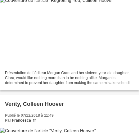
Présentation de l’éditeur Morgan Grant and her sixteen-year-old daughter,
Clara, would like nothing more than to be nothing alike. Morgan is
determined to prevent her daughter from making the same mistakes she did.
By getting pregnant and married way...
Verity, Colleen Hoover
Publié le 07/12/2018 à 11:49
Par
Francesca_fr