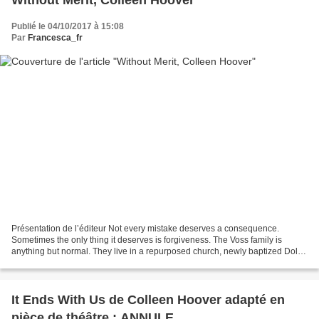
Without Merit, Colleen Hoover
Publié le 04/10/2017 à 15:08
Par
Francesca_fr
Présentation de l’éditeur Not every mistake deserves a consequence.
Sometimes the only thing it deserves is forgiveness. The Voss family is
anything but normal. They live in a repurposed church, newly baptized Dollar
Voss. The once cancer-stricken mother...
It Ends With Us de Colleen Hoover adapté en
pièce de théâtre : ANNULE