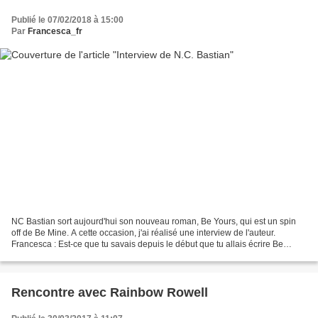
Publié le 07/02/2018 à 15:00
Par
Francesca_fr
NC Bastian sort aujourd'hui son nouveau roman, Be Yours, qui est un spin
off de Be Mine. A cette occasion, j'ai réalisé une interview de l'auteur.
Francesca : Est-ce que tu savais depuis le début que tu allais écrire Be
Yours ? NC Bastian : Non pas du...
Rencontre avec Rainbow Rowell