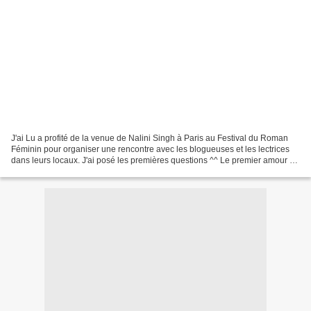
J'ai Lu a profité de la venue de Nalini Singh à Paris au Festival du Roman
Féminin pour organiser une rencontre avec les blogueuses et les lectrices
dans leurs locaux. J'ai posé les premières questions ^^ Le premier amour de
Nalini Singh est le paranormal,...