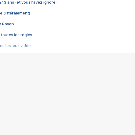
 a 13 ans (et vous l'avez ignoré)
e (littéralement)
im Rayan
 toutes les règles
s les jeux vidéo
us choquant de Rockstar ? - Le scandale BULLY
e plus moche de Steam
du RÊVE tourne au CAUCHEMAR
pendant 8 heures
it… à tort
umiliés par un jeu vidéo
ire - Final Fantasy 8
ti un empire - Age of Empires