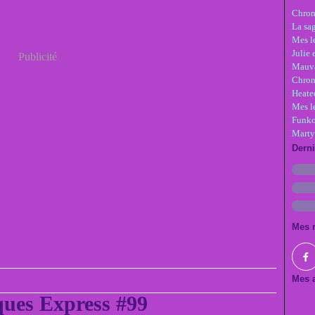
Chron
La sa
Mes le
Julie 
Publicité
Mauva
Chron
Heate
Mes l
Funko
Marty
Dern
Mes 
Mes a
ues Express #99