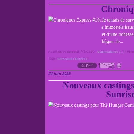
Chroniq
Je tentais de sur
s immortels issu
et d’une richesse
bègue. Je...
Posté par Francesca_fr à 08:50 -
Commentaires [
…
]
- Perm
Tags:
Chroniques Express
24 juin 2025
Nouveaux casting
Sunris