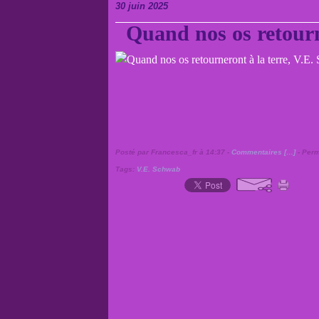
30 juin 2025
Quand nos os retourn
Posté par Francesca_fr à 14:37 -
Commentaires [
…
]
- Perm
Tags:
V.E. Schwab