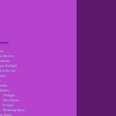
ories
nes
en Hoover
ntions
ues Twilight
t et de rien
gent
s
ement
 Shades
 : Twilight
2 : New Moon
 : Eclipse
4 : Breaking Dawn
et Séries