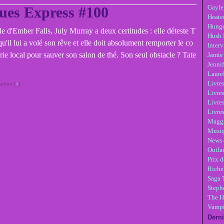
Gayle
ues Express #100
Heate
Hunge
lle d'Ember Falls, July Murray a deux certitudes : elle déteste T
Hush 
u'il lui a volé son rêve et elle doit absolument remporter le co
Inter
rie local pour sauver son salon de thé. Son seul obstacle ? Tate
Jamie
Jennif
Laure
Livre
alien [
#
]
Livres
Livre
Livres
Maggi
Musi
News 
Outla
Prix d
Riche
Saga 
Steph
The H
Vampi
Derni