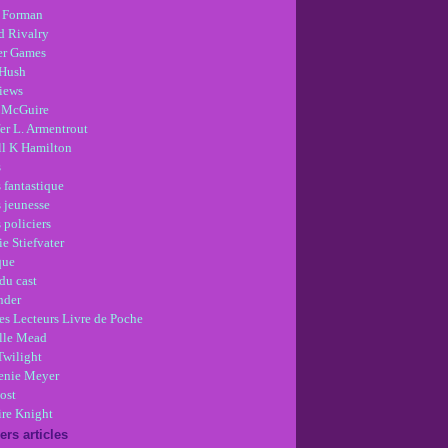
 Forman
d Rivalry
r Games
Hush
views
 McGuire
er L. Armentrout
ll K Hamilton
s
 fantastique
s jeunesse
 policiers
e Stiefvater
que
du cast
nder
es Lecteurs Livre de Poche
lle Mead
Twilight
enie Meyer
ost
re Knight
ers articles