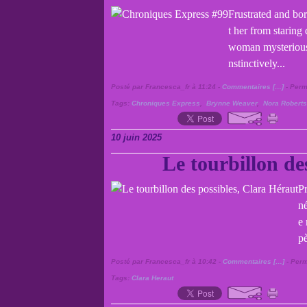
Frustrated and bor
t her from staring
woman mysteriousl
nstinctively...
Posté par Francesca_fr à 11:24 -
Commentaires [
…
]
- Perm
Tags:
Chroniques Express
,
Brynne Weaver
,
Nora Roberts
10 juin 2025
Le tourbillon de
Pr
né
e 
pè
Posté par Francesca_fr à 10:42 -
Commentaires [
…
]
- Perm
Tags:
Clara Heraut