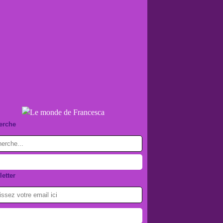
erche
etter