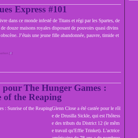
ues Express #101
vivre dans ce monde infesté de Titans et régi par les Spartes, de
s de douze maisons royales disposant de pouvoirs quasi divins
 obscène. J’étais une jeune fille abandonnée, pauvre, timide et
alien [
#
]
s pour The Hunger Games :
e of the Reaping
Glenn Close a été castée pour le rôl
e de Drusilla Sickle, qui est l'hôtess
e des tributs du District 12 (le mêm
e travail qu'Effie Trinket). L'actrice
américaine de 78 ans a de nombreu