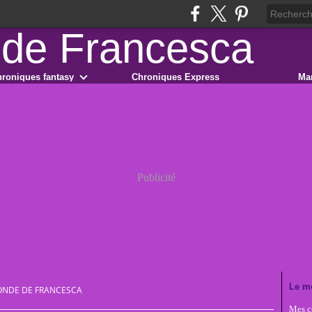
roniques fantasy
Chroniques Express
Ma
Publicité
Le m
ONDE DE FRANCESCA
Mes co