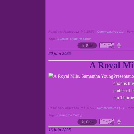
Posté par Francesca_fr à 15:55 -
Commentaires [
…
]
- Perm
Tags:
Sunrise of the Reaping
20 juin 2025
A Royal Mi
Présentatio
ction is th
ember of th
ian Thorne 
Posté par Francesca_fr à 11:09 -
Commentaires [
…
]
- Perm
Tags:
Samantha Young
16 juin 2025