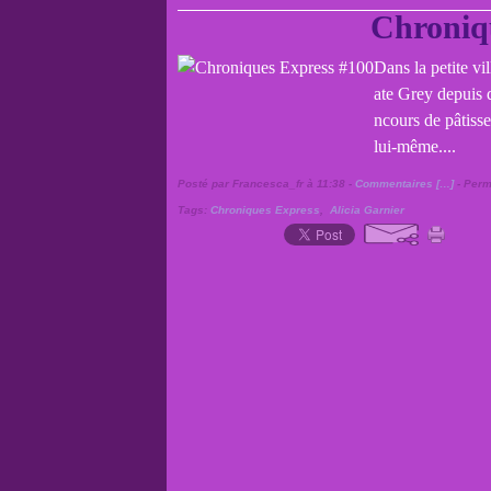
Chroniq
Dans la petite vi
ate Grey depuis q
ncours de pâtisse
lui-même....
Posté par Francesca_fr à 11:38 -
Commentaires [
…
]
- Perm
Tags:
Chroniques Express
,
Alicia Garnier