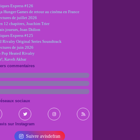
iques Express #126
ga Hunger Games de retour au cinéma en France
ctures de juillet 2026
en 12 chapitres, Joachim Trier
is joueurs, Joan Didion
iques Express #125
d Rivalry Original Series Soundtrack
ectures de juin 2026
 Pop Heated Rivalry
r!, Kaveh Akbar
iers commentaires
réseaux sociaux
vis sur Instagram
Suivre avisdefran