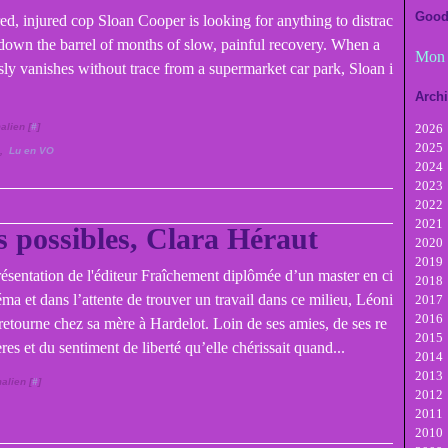
Good
ed, injured cop Sloan Cooper is looking for anything to distrac
 down the barrel of months of slow, painful recovery. When a
Mon 
y vanishes without trace from a supermarket car park, Sloan i
Arch
alien [
#
]
2026
2025
A
,
Lu en VO
2024
Ju
D
2023
Ju
N
D
2022
M
Oc
N
D
2021
Av
Se
Oc
N
D
s possibles, Clara Héraut
2020
M
A
Se
Oc
N
D
2019
Fé
Ju
A
Se
Oc
N
D
ésentation de l'éditeur Fraîchement diplômée d’un master en ci
2018
Ja
Ju
Ju
A
Se
Oc
N
D
ma et dans l’attente de trouver un travail dans ce milieu, Léoni
2017
M
Ju
Ju
A
Se
Oc
N
D
2016
Av
M
Ju
Ju
A
Se
Oc
N
D
retourne chez sa mère à Hardelot. Loin de ses amies, de ses re
2015
M
Av
M
Ju
Ju
A
Se
Oc
N
D
res et du sentiment de liberté qu’elle chérissait quand...
2014
Fé
M
Av
M
Ju
Ju
A
Se
Oc
N
D
2013
Ja
Fé
M
Av
M
Ju
Ju
A
Se
Oc
N
D
alien [
#
]
2012
Ja
Fé
M
Av
M
Ju
Ju
A
Se
Oc
N
D
2011
Ja
Fé
M
Av
M
Ju
Ju
A
Se
Oc
N
D
2010
Ja
Fé
M
Av
M
Ju
Ju
A
Se
Oc
N
D