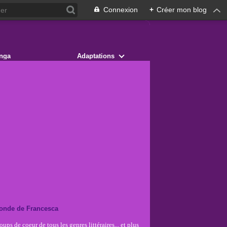
Connexion
+
Créer mon blog
nga
Adaptations
onde de Francesca
ups de coeur de tous les genres littéraires... et plus