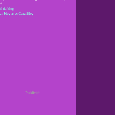
e!
il du blog
 un blog avec CanalBlog
Publicité