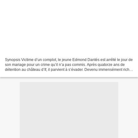
Synopsis Victime d’un complot, le jeune Edmond Dantès est arrêté le jour de
son mariage pour un crime qu’il n’a pas commis. Après quatorze ans de
détention au château d’If, il parvient à s’évader. Devenu immensément riche,
il revient sous l’identité du...