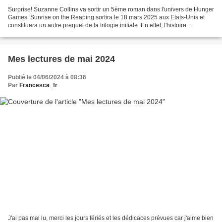
Surprise! Suzanne Collins va sortir un 5ème roman dans l'univers de Hunger
Games. Sunrise on the Reaping sortira le 18 mars 2025 aux Etats-Unis et
constituera un autre prequel de la trilogie initiale. En effet, l'histoire
commence avec la Moisson des...
Mes lectures de mai 2024
Publié le 04/06/2024 à 08:36
Par
Francesca_fr
J'ai pas mal lu, merci les jours fériés et les dédicaces prévues car j'aime bien