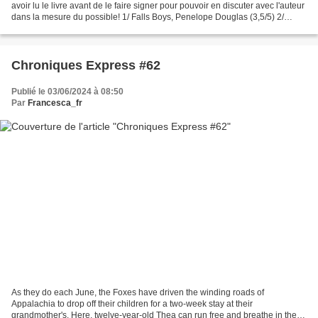
avoir lu le livre avant de le faire signer pour pouvoir en discuter avec l'auteur
dans la mesure du possible! 1/ Falls Boys, Penelope Douglas (3,5/5) 2/
Yellowface, Rebecca...
Chroniques Express #62
Publié le 03/06/2024 à 08:50
Par
Francesca_fr
As they do each June, the Foxes have driven the winding roads of
Appalachia to drop off their children for a two-week stay at their
grandmother's. Here, twelve-year-old Thea can run free and breathe in the