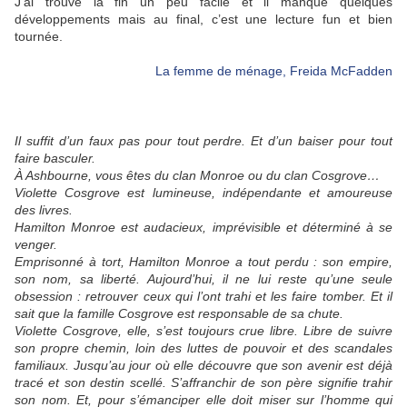
J’ai trouvé la fin un peu facile et il manque quelques
développements mais au final, c’est une lecture fun et bien
tournée.
La femme de ménage, Freida McFadden
Il suffit d’un faux pas pour tout perdre. Et d’un baiser pour tout
faire basculer.
À Ashbourne, vous êtes du clan Monroe ou du clan Cosgrove…
Violette Cosgrove est lumineuse, indépendante et amoureuse
des livres.
Hamilton Monroe est audacieux, imprévisible et déterminé à se
venger.
Emprisonné à tort, Hamilton Monroe a tout perdu : son empire,
son nom, sa liberté. Aujourd’hui, il ne lui reste qu’une seule
obsession : retrouver ceux qui l’ont trahi et les faire tomber. Et il
sait que la famille Cosgrove est responsable de sa chute.
Violette Cosgrove, elle, s’est toujours crue libre. Libre de suivre
son propre chemin, loin des luttes de pouvoir et des scandales
familiaux. Jusqu’au jour où elle découvre que son avenir est déjà
tracé et son destin scellé. S’affranchir de son père signifie trahir
son nom. Et, pour s’émanciper elle doit miser sur l’homme qui