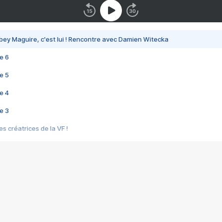
bey Maguire, c'est lui ! Rencontre avec Damien Witecka
e 6
e 5
e 4
e 3
s créatrices de la VF !
e 2
e 1
e Mektoub My Love arrive enfin ! Rencontre avec Shaïn Boumedine et Sal
i : après Toni en famille
elle réalise le bouleversant Dites lui que je l'aime