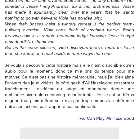
based on her all-time favorite book series. The only problem? Her
co-lead is Jesse F-ing Andrews, a.k.a. her arch-nemesis. Jesse
has made it abundantly clear over the years that he wants
nothing to do with her–and Viola has no idea why.
When their bosses insist a wintery retreat is the perfect team-
building exercise, Viola can’t think of anything worse. Being
freezing cold in a remote mountain lodge knowing Jesse is right
next door? No, thank you.
But as the snow piles on, Viola discovers there’s more to Jesse
than she knew, and heat builds in more ways than one.
Je voulais découvrir cette histoire mais elle n'est disponible qu'en
audio pour le moment, donc ça m'a pris du temps pour me
motiver. Ce n’est pas une histoire mémorable, mais j’ai bien aimé
l’univers des jeux vidéos, le côté geek d'Ali Hazelwood ressortant
franchement. Le décor du lodge en montagne donne une
ambiance hivernale cocooning réconfortante. Jessie est un héros
mignon tout plein même si je n’ai pas trop compris la cohérence
entre ses actions par rapport à ses sentiments.
Two Can Play, Ali Hazelwood