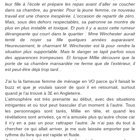
leur fille à l'école et prépare les repas avant d'aller se coucher
dans sa chambre, au grenier. Pour la jeune femme, ce nouveau
travail est une chance inespérée. L'occasion de repartir de zéro.
Mais, sous des dehors respectables, sa patronne se montre de
plus en plus instable et toxique. Et puis il y a aussi cette rumeur
dérangeante qui court dans le quartier : Mme Winchester aurait
tenté de noyer sa fille quelques années auparavant.
Heureusement, le charmant M. Winchester est là pour rendre la
situation plus supportable. Mais le danger se tapit parfois sous
des apparences trompeuses. Et lorsque Millie découvre que la
porte de sa chambre mansardée ne ferme que de l'extérieur, il
est peut-être déjà trop tard...
J’ai lu la fameuse femme de ménage en VO parce qu’il faisait le
buzz et que je voulais savoir de quoi il en retournait, surtout
quand je l’ai trouvé à 3£ en Angleterre.
L’atmosphère est très prenante au début, avec des situations
intrigantes et où tout peut basculer d’un moment à l’autre. Tous
les personnages sont tarés, Millie en tête, et quand les
révélations sont arrivées, ça m’a amusée plus qu’autre chose car
il n’y en a pas un pour rattraper l’autre. Je n’ai pas du tout à
chercher ce qui allait arriver, je me suis laissée emporter par le
rythme du livre qui est rapide et fluide.