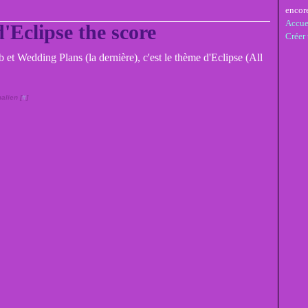
encor
Accue
'Eclipse the score
Créer
 et Wedding Plans (la dernière), c'est le thème d'Eclipse (All
alien [
#
]