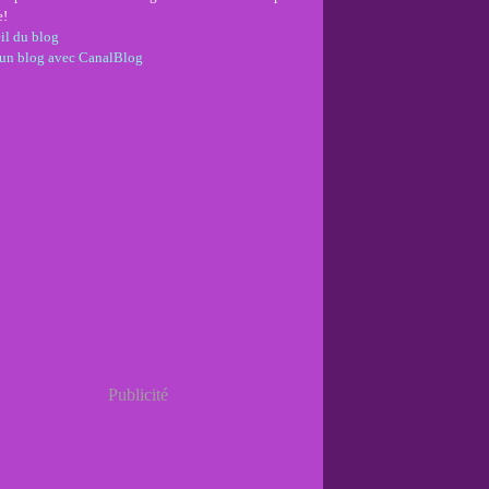
e!
il du blog
 un blog avec CanalBlog
Publicité