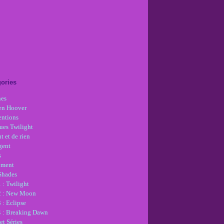
ories
nes
en Hoover
ntions
ues Twilight
t et de rien
gent
s
ement
 Shades
 : Twilight
2 : New Moon
 : Eclipse
4 : Breaking Dawn
et Séries