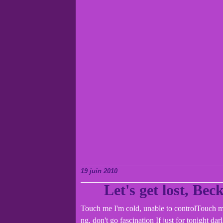
19 juin 2010
Let's get lost, Be
Touch me I'm cold, unable to controlTouch 
ng, don't go fascination If just for tonight da