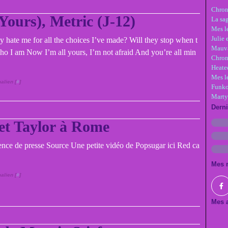
Chron
 Yours), Metric (J-12)
La sa
Mes le
Julie 
ey hate me for all the choices I’ve made? Will they stop when t
Mauva
ho I am Now I’m all yours, I’m not afraid And you’re all min
Chron
Heate
Mes l
alien [
#
]
Funko
Marty
Dern
et Taylor à Rome
ence de presse Source Une petite vidéo de Popsugar ici Red ca
Mes 
alien [
#
]
Mes a