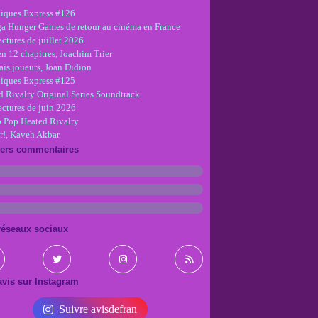
iques Express #126
ga Hunger Games de retour au cinéma en France
ctures de juillet 2026
en 12 chapitres, Joachim Trier
is joueurs, Joan Didion
iques Express #125
d Rivalry Original Series Soundtrack
ectures de juin 2026
 Pop Heated Rivalry
r!, Kaveh Akbar
iers commentaires
réseaux sociaux
vis sur Instagram
Suivre avisdefran