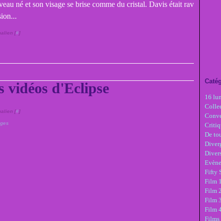
uveau né et son visage se brise comme du cristal. Davis était rav
ion...
alien [
#
]
Catég
s vidéos d'Eclipse
16 lu
Colle
alien [
#
]
Conve
ages
Critiq
De tou
Diver
Diver
Evèn
Fifty
Film 1
Film 
Film 3
Film 
Films 