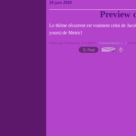
19 juin 2010
Preview d
Le thème récurrent est vraiment celui de Jacob
yours) de Metric!
Posté par Francesca_fr à 09:57 -
Commentaires [
…
]
- Perm