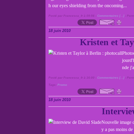
h our eyes shielding from the oncoming...
Posté par Francesca_fr à 09:56 -
Commentaires [
…
]
- Perm
18 juin 2010
Kristen et Tay
Photoc
jourd'
nde j'
Posté par Francesca_fr à 16:00 -
Commentaires [
…
]
- Perm
Tags:
Promo
18 juin 2010
Intervie
Nouvelle image d
y a pas moins de 