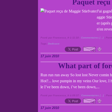
Paquet reçu
J'ai gagn
aggie Stie
er (après
n'en reve
Posté par Francesca_fr à 11:18 -
Commentaires [
…
]
- Perm
Tags:
Dedicace
17 juin 2010
What part of for
Run run run away So lost lost Never comin h
Hot?... love pumpin in my veins Our love, I hop
le I’ve been down, i’ve been down,...
Posté par Francesca_fr à 09:37 -
Commentaires [
…
]
- Perm
17 juin 2010