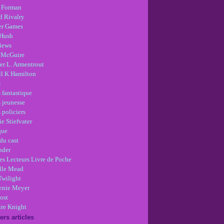
 Forman
d Rivalry
r Games
Hush
views
 McGuire
er L. Armentrout
ll K Hamilton
s
 fantastique
s jeunesse
 policiers
e Stiefvater
que
du cast
nder
es Lecteurs Livre de Poche
lle Mead
Twilight
enie Meyer
ost
re Knight
ers articles