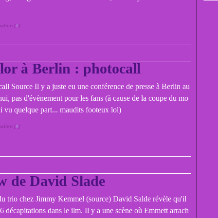
alien [
#
]
lor à Berlin : photocall
all Source Il y a juste eu une conférence de presse à Berlin au
hui, pas d'évènement pour les fans (à cause de la coupe du mo
ai vu quelque part... maudits footeux lol)
alien [
#
]
w de David Slade
u trio chez Jimmy Kemmel (source) David Salde révèle qu'il
6 décapitations dans le ilm. Il y a une scène où Emmett arrach