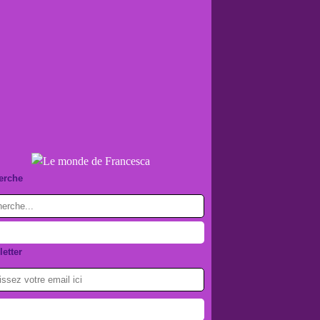
erche
etter