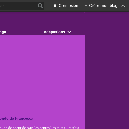
Connexion
+
Créer mon blog
nga
Adaptations
onde de Francesca
ups de coeur de tous les genres littéraires... et plus