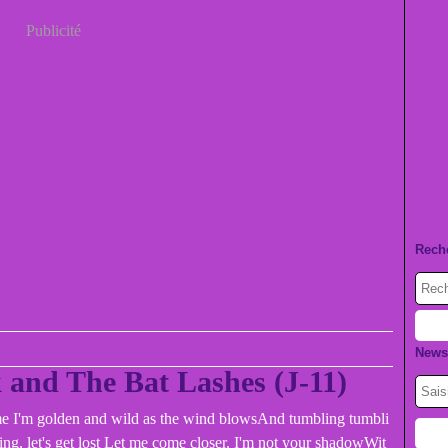
Publicité
Rech
Newsl
ck and The Bat Lashes (J-11)
me I'm golden and wild as the wind blowsAnd tumbling tumbli
rling, let's get lost Let me come closer, I'm not your shadowWit