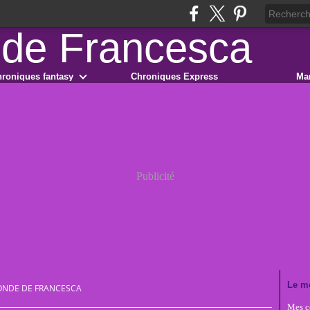
roniques fantasy
Chroniques Express
Ma
Publicité
Le m
ONDE DE FRANCESCA
Mes co