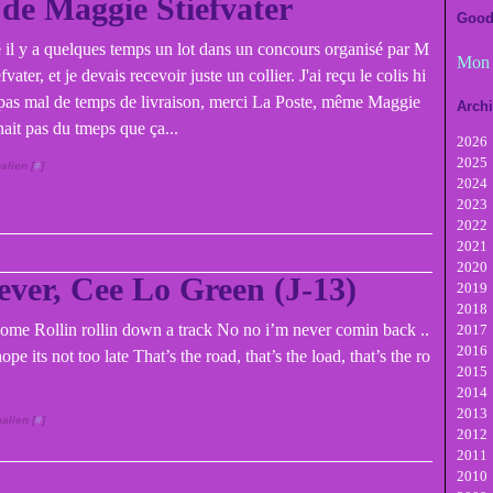
 de Maggie Stiefvater
Good
é il y a quelques temps un lot dans un concours organisé par M
Mon 
fvater, et je devais recevoir juste un collier. J'ai reçu le colis hi
 pas mal de temps de livraison, merci La Poste, même Maggie
Arch
nait pas du tmeps que ça...
2026
2025
A
alien [
#
]
2024
Ju
D
2023
Ju
N
D
2022
M
Oc
N
D
2021
Av
Se
Oc
N
D
2020
M
A
Se
Oc
N
D
ever, Cee Lo Green (J-13)
2019
Fé
Ju
A
Se
Oc
N
D
2018
Ja
Ju
Ju
A
Se
Oc
N
D
ome Rollin rollin down a track No no i’m never comin back ..
2017
M
Ju
Ju
A
Se
Oc
N
D
2016
Av
M
Ju
Ju
A
Se
Oc
N
D
e its not too late That’s the road, that’s the load, that’s the ro
2015
M
Av
M
Ju
Ju
A
Se
Oc
N
D
2014
Fé
M
Av
M
Ju
Ju
A
Se
Oc
N
D
2013
Ja
Fé
M
Av
M
Ju
Ju
A
Se
Oc
N
D
alien [
#
]
2012
Ja
Fé
M
Av
M
Ju
Ju
A
Se
Oc
N
D
2011
Ja
Fé
M
Av
M
Ju
Ju
A
Se
Oc
N
D
2010
Ja
Fé
M
Av
M
Ju
Ju
A
Se
Oc
N
D