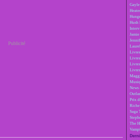
Gayle
Heate
Hunge
Hush 
Inter
Jamie
Jennif
Publicité
Laure
Livre
Livres
Livre
Livres
Maggi
Musi
News 
Outla
Prix d
Riche
Saga 
Steph
The H
Vampi
Derni