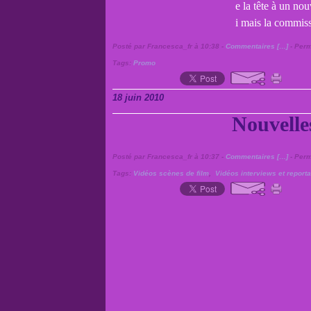
e la tête à un no
i mais la commiss
Posté par Francesca_fr à 10:38 -
Commentaires [
…
]
- Perm
Tags:
Promo
18 juin 2010
Nouvelle
Posté par Francesca_fr à 10:37 -
Commentaires [
…
]
- Perm
Tags:
Vidéos scènes de film
,
Vidéos interviews et report