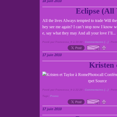
18 juin 2010
Eclipse (All
All the lives Always tempted to trade Will th
hey see me again? I can’t stop now I know w
e, say what they may And all your love I’ll...
Posté par Francesca_fr à 10:30 -
Commentaires [
…
]
- Perm
17 juin 2010
Kristen 
Photocall Confér
rpet Source
Posté par Francesca_fr à 22:20 -
Commentaires [
…
]
- Perm
Tags:
Promo
17 juin 2010