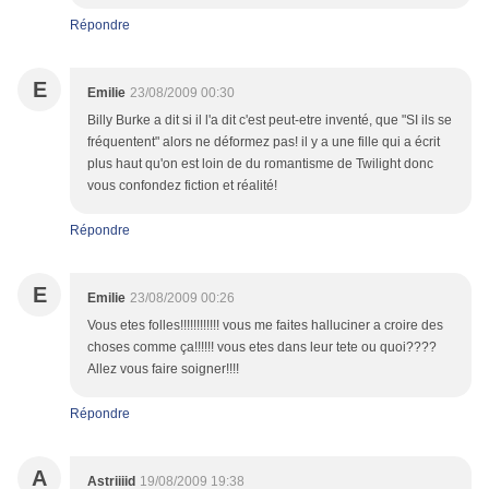
Répondre
E
Emilie
23/08/2009 00:30
Billy Burke a dit si il l'a dit c'est peut-etre inventé, que "SI ils se
fréquentent" alors ne déformez pas! il y a une fille qui a écrit
plus haut qu'on est loin de du romantisme de Twilight donc
vous confondez fiction et réalité!
Répondre
E
Emilie
23/08/2009 00:26
Vous etes folles!!!!!!!!!!!! vous me faites halluciner a croire des
choses comme ça!!!!!! vous etes dans leur tete ou quoi????
Allez vous faire soigner!!!!
Répondre
A
Astriiiid
19/08/2009 19:38