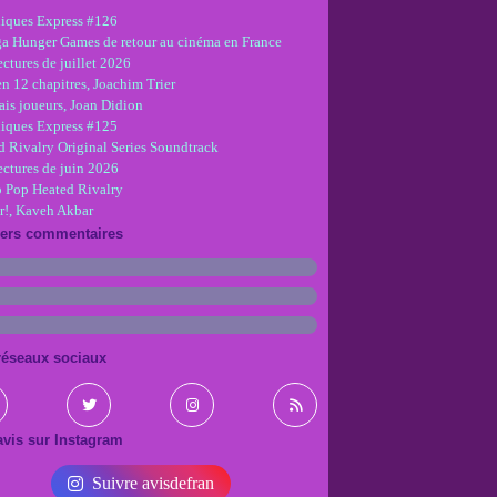
iques Express #126
ga Hunger Games de retour au cinéma en France
ctures de juillet 2026
en 12 chapitres, Joachim Trier
is joueurs, Joan Didion
iques Express #125
d Rivalry Original Series Soundtrack
ectures de juin 2026
 Pop Heated Rivalry
r!, Kaveh Akbar
iers commentaires
réseaux sociaux
vis sur Instagram
Suivre avisdefran