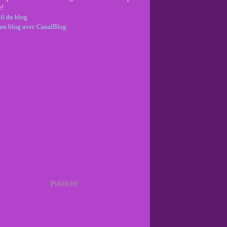
e!
il du blog
 un blog avec CanalBlog
Publicité