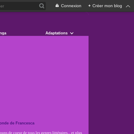
Connexion
+
Créer mon blog
nga
Adaptations
onde de Francesca
ups de coeur de tous les genres littéraires... et plus