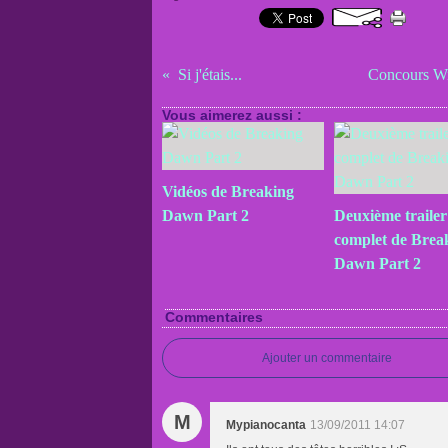
Si j'étais...
Concours Win
Vous aimerez aussi :
Vidéos de Breaking
Dawn Part 2
Deuxième trailer
complet de Brea
Dawn Part 2
Commentaires
Ajouter un commentaire
M
Mypianocanta
13/09/2011 14:07