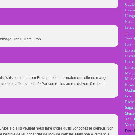
Gayle
Heate
Hunge
Hush 
Inter
Jamie
Jennif
dommage!!<br /> Merci Fran.
Laure
Livre
Livres
Livre
Livres
Maggi
ais j'suis contente pour Bella puisque normalement, elle ne mange
Musi
nt une tête affreuse...<br /> Par contre, les autres doivent être beau
News 
Outla
Prix d
Riche
Saga 
Steph
The H
Vampi
 Moi je dis ils veulent nous faire croire qu'ils vont chez le coiffeur. Non
Derni
uve pénible de leur changer de look de coiffure. Mais bon vivement le