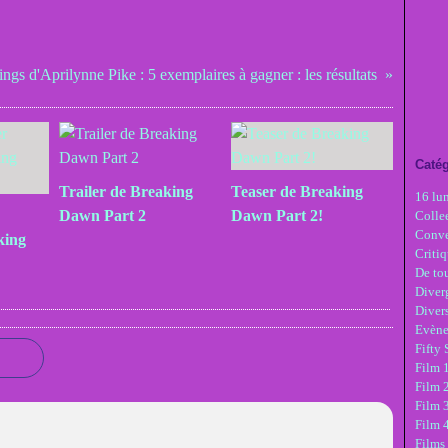
gs d'Aprilynne Pike : 5 exemplaires à gagner : les résultats
Catég
Trailer de Breaking
Teaser de Breaking
16 lu
Dawn Part 2
Dawn Part 2!
Colle
Conve
king
Critiq
De tou
Diver
Diver
Evèn
Fifty
Film 1
Film 
Film 3
Film 
Films 