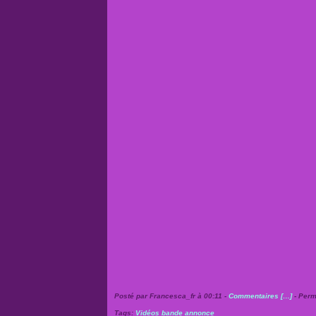
Posté par Francesca_fr à 00:11 -
Commentaires [
…
]
- Perm
Tags:
Vidéos bande annonce