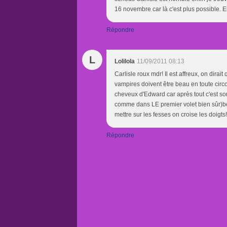
16 novembre car là c'est plus possible. Er
Répondre
L
Lolilola
11/09/2011 08:13
Carlisle roux mdr! Il est affreux, on dirai
vampires doivent être beau en toute circon
cheveux d'Edward car après tout c'est so
comme dans LE premier volet bien sûr)be
mettre sur les fesses on croise les doigts!
Répondre