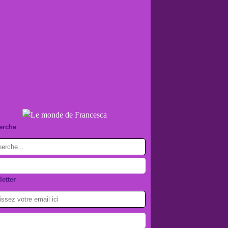
erche
etter