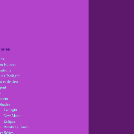
ories
nes
en Hoover
ntions
ues Twilight
t et de rien
gent
s
ement
 Shades
 : Twilight
2 : New Moon
 : Eclipse
4 : Breaking Dawn
et Séries