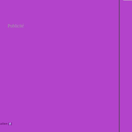
Publicité
alien [
#
]