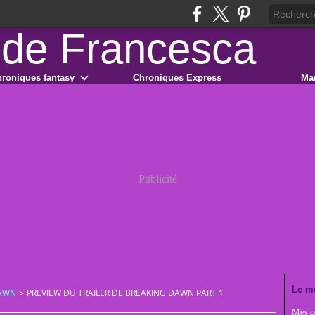
roniques fantasy
Chroniques Express
Ma
Publicité
Le m
DAWN
>
PREVIEW DU TRAILER DE BREAKING DAWN PART 1
Mes co