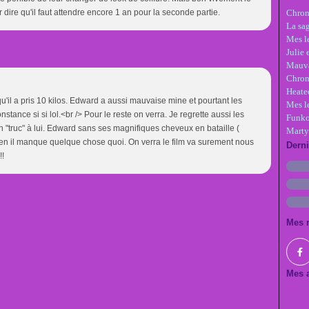
 dire qu'il faut attendre encore 1 an pour la seconde partie.
Chron
La sa
Mes le
Julie 
Mauva
Chron
Heate
t qu'il a pris 10 kilos. Edward a aussi mauvaise mine et pourtant les
Mes l
stance si si lol.<br /> Pour le reste on verra. Je regrette aussi les
Funko
n "truc" à lui. Edward sans ses magnifiques cheveux en bataille (
Marty
n il manque quelque chose quoi. On verra le film va surement nous
Dern
!!
Mes 
Mes a