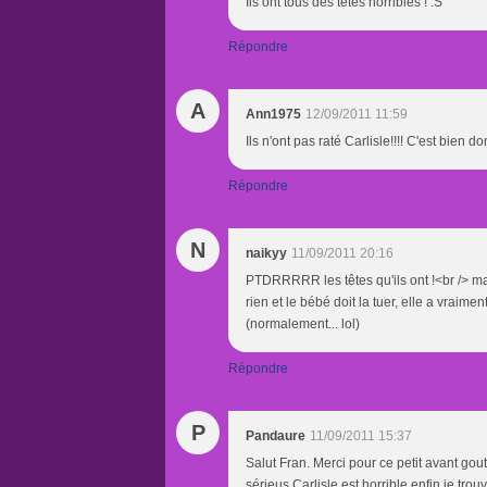
Ils ont tous des têtes horribles ! :S
Répondre
A
Ann1975
12/09/2011 11:59
Ils n'ont pas raté Carlisle!!!! C'est bien 
Répondre
N
naikyy
11/09/2011 20:16
PTDRRRRR les têtes qu'ils ont !<br /> m
rien et le bébé doit la tuer, elle a vraime
(normalement... lol)
Répondre
P
Pandaure
11/09/2011 15:37
Salut Fran. Merci pour ce petit avant gout.
sérieus Carlisle est horrible enfin je tro