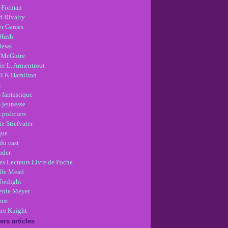
 Forman
d Rivalry
r Games
Hush
views
 McGuire
er L. Armentrout
ll K Hamilton
s
 fantastique
s jeunesse
 policiers
e Stiefvater
que
du cast
nder
es Lecteurs Livre de Poche
lle Mead
Twilight
enie Meyer
ost
re Knight
ers articles