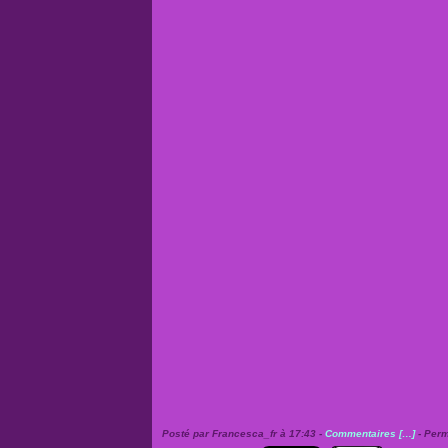
Posté par Francesca_fr à 17:43 -
Commentaires [
…
]
- Perm