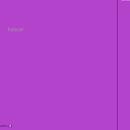
Publicité
alien [
#
]