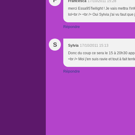
F
Francesca
17/10/2011 15:28
merci Essa95Twilight ! Je vais mettra l'inf
lol<br /> <br /> Oui Sylvia j'ai vu faut que
Répondre
S
Sylvia
17/10/2011 15:13
Donc du coup ce sera le 15 à 20h30 app
<br /> Moi j'en suis ravie et tout à fait tent
Répondre