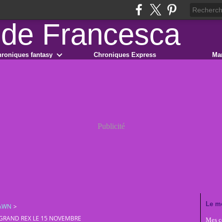
roniques fantasy
Chroniques Express
Ma
Publicité
Le m
DAWN
>
 GRAND REX LE 15 NOVEMBRE
Mes co