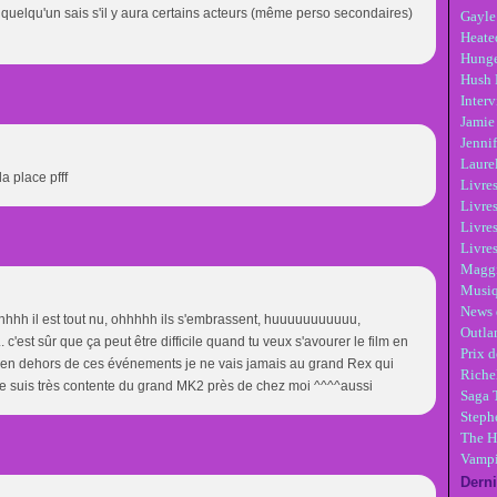
ue quelqu'un sais s'il y aura certains acteurs (même perso secondaires)
Gayle
Heate
Hunge
Hush 
Inter
Jamie
Jennif
Laure
a place pfff
Livre
Livres
Livre
Livres
Maggi
Musi
News 
hhh il est tout nu, ohhhhh ils s'embrassent, huuuuuuuuuuu,
Outla
. c'est sûr que ça peut être difficile quand tu veux s'avourer le film en
Prix d
car en dehors de ces événements je ne vais jamais au grand Rex qui
Riche
je suis très contente du grand MK2 près de chez moi ^^^^aussi
Saga 
Steph
The H
Vampi
Derni