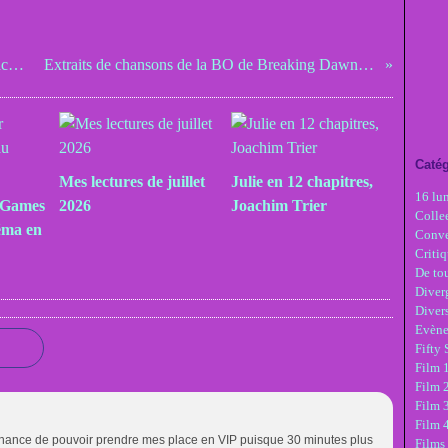
Concours Blood Magic et Non Stop sur Facebook
Extraits de chansons de la BO de Breaking Dawn Part 1
Catég
Mes lectures de juillet
Julie en 12 chapitres,
16 lu
 Games
2026
Joachim Trier
Colle
éma en
Conve
Critiq
De tou
Diver
Diver
Evèn
Fifty
Film 1
Film 
Film 3
Film 
la chance de pouvoir prendre mes place en VIP puisque 30 minutes plus
Films 