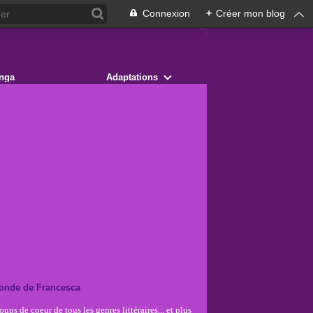
Connexion
+
Créer mon blog
nga
Adaptations
onde de Francesca
ups de coeur de tous les genres littéraires... et plus