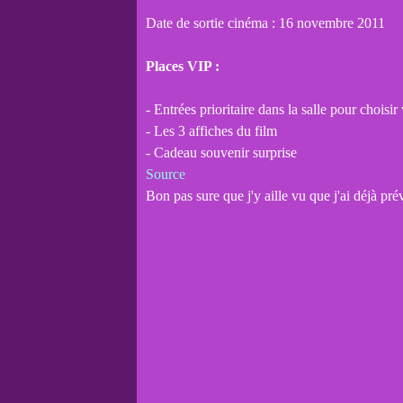
Date de sortie cinéma : 16 novembre 2011
Places VIP :
- Entrées prioritaire dans la salle pour choisir
- Les 3 affiches du film
- Cadeau souvenir surprise
Source
Bon pas sure que j'y aille vu que j'ai déjà pré