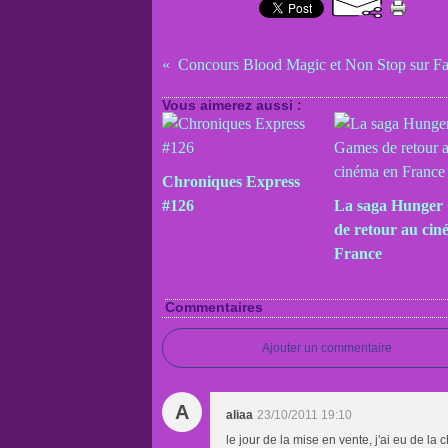
Vous aimerez aussi :
Chroniques Express
#126
La saga Hunger
de retour au cin
France
Commentaires
Ajouter un commentaire
A
aliaa
23/10/2011 19:10
le jour de la mise en vente, j'ai eu de 