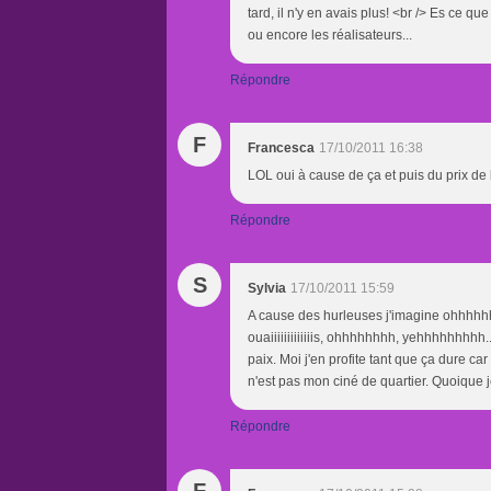
tard, il n'y en avais plus! <br /> Es ce q
ou encore les réalisateurs...
Répondre
F
Francesca
17/10/2011 16:38
LOL oui à cause de ça et puis du prix de l
Répondre
S
Sylvia
17/10/2011 15:59
A cause des hurleuses j'imagine ohhhhhh
ouaiiiiiiiiiiiiis, ohhhhhhhh, yehhhhhhhhh..
paix. Moi j'en profite tant que ça dure 
n'est pas mon ciné de quartier. Quoique 
Répondre