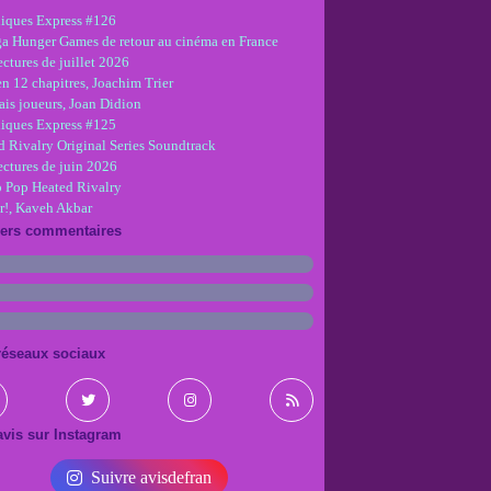
iques Express #126
ga Hunger Games de retour au cinéma en France
ctures de juillet 2026
en 12 chapitres, Joachim Trier
is joueurs, Joan Didion
iques Express #125
d Rivalry Original Series Soundtrack
ectures de juin 2026
 Pop Heated Rivalry
r!, Kaveh Akbar
iers commentaires
réseaux sociaux
vis sur Instagram
Suivre avisdefran