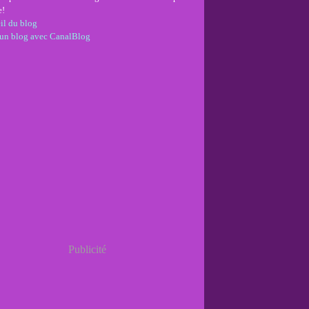
e!
il du blog
 un blog avec CanalBlog
Publicité