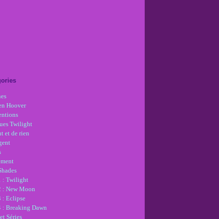
ories
nes
en Hoover
ntions
ues Twilight
t et de rien
gent
s
ement
 Shades
 : Twilight
2 : New Moon
 : Eclipse
4 : Breaking Dawn
et Séries