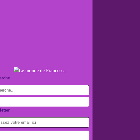
erche
etter