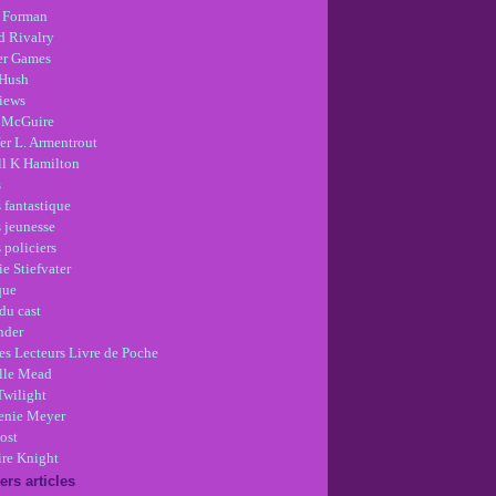
 Forman
d Rivalry
r Games
Hush
views
 McGuire
er L. Armentrout
ll K Hamilton
s
 fantastique
s jeunesse
 policiers
e Stiefvater
que
du cast
nder
es Lecteurs Livre de Poche
lle Mead
Twilight
enie Meyer
ost
re Knight
ers articles