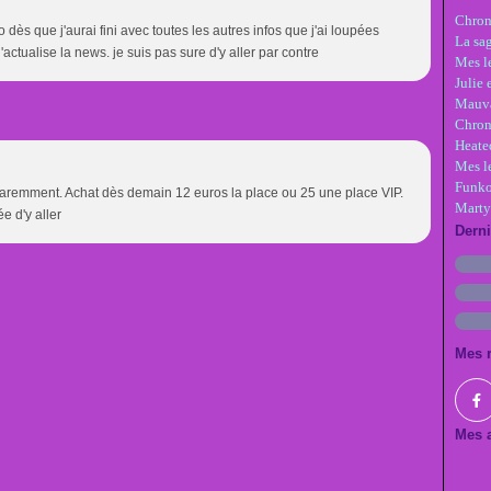
Chron
o dès que j'aurai fini avec toutes les autres infos que j'ai loupées
La sa
 j'actualise la news. je suis pas sure d'y aller par contre
Mes le
Julie 
Mauva
Chron
Heate
Mes l
Funko
aremment. Achat dès demain 12 euros la place ou 25 une place VIP.
Marty
ée d'y aller
Dern
Mes 
Mes a