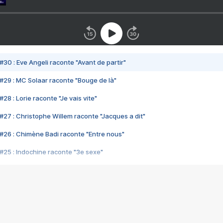
#30 : Eve Angeli raconte "Avant de partir"
#29 : MC Solaar raconte "Bouge de là"
28 : Lorie raconte "Je vais vite"
#27 : Christophe Willem raconte "Jacques a dit"
#26 : Chimène Badi raconte "Entre nous"
#25 : Indochine raconte "3e sexe"
#24 : Zaho raconte "C'est chelou"
#23 : Patrick Bruel raconte "Au café des délices"
#22 : Kyo raconte "Le chemin"