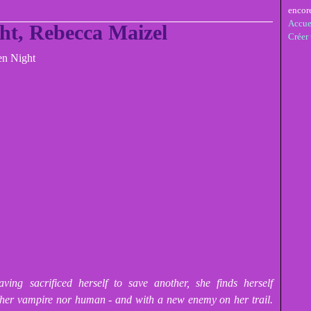
encor
Accue
ht, Rebecca Maizel
Créer
ng sacrificed herself to save another, she finds herself
ther vampire nor human - and with a new enemy on her trail.