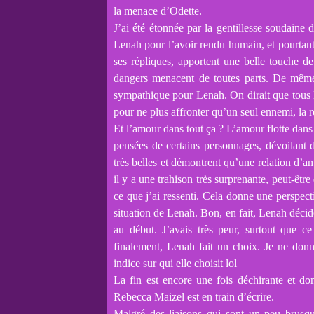
la menace d’Odette.
J’ai été étonnée par la gentillesse soudaine 
Lenah pour l’avoir rendu humain, et pourtant,
ses répliques, apportent une belle touche 
dangers menacent de toutes parts. De même,
sympathique pour Lenah. On dirait que tous 
pour ne plus affronter qu’un seul ennemi, la 
Et l’amour dans tout ça ? L’amour flotte dans t
pensées de certains personnages, dévoilant d
très belles et démontrent qu’une relation d’a
il y a une trahison très surprenante, peut-être
ce que j’ai ressenti. Cela donne une perspectiv
situation de Lenah. Bon, en fait, Lenah décid
au début. J’avais très peur, surtout que 
finalement, Lenah fait un choix. Je ne don
indice sur qui elle choisit lol
La fin est encore une fois déchirante et don
Rebecca Maizel est en train d’écrire.
Malgré des liaisons qui sont un peu brusq