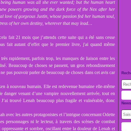
t being human was all she ever wanted; but the human heart
r new powers growing and the dark force of the Nex after her
al love of gorgeous Justin, whose passion fed her human soul,
stress of her own destiny, wherever that may lead…
ela fait 21 mois que j’attends cette suite qui a été sans cesse
 fait autant d’effet que le premier livre, j'ai quand même
ès rapidement, parfois trop, les manques de liaison entre les
ilisé. Beaucoup de choses se passent, un gros rebondissement
de ne pas pouvoir parler de beaucoup de choses dans cet avis car
Rech
icken à nouveau humain. Elle est redevenue humaine elle-même
le danger venant d’une vampire nouvellement arrivée, tout en
. J’ai trouvé Lenah beaucoup plus fragile et vulnérable, donc
Newsl
nah avec les autres protagonistes et l’intrigue concernant Odette
les personnages ni le lecteur, à travers des scènes de combat
 oppressante et sombre, oscillant entre la douleur de Lenah et