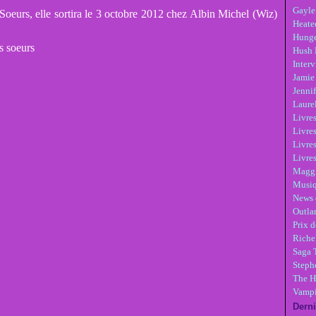
Gayle
Soeurs, elle sortira le 3 octobre 2012 chez Albin Michel (Wiz)
Heate
Hunge
Hush 
Inter
Jamie
Jennif
Laure
Livre
Livres
Livre
Livres
Maggi
Musi
News 
Outla
Prix d
Riche
Saga 
Steph
The H
Vampi
Derni