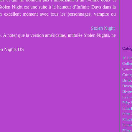
Stolen Night est une suite à la hauteur d’Infinite Days dans la
 un excellent moment avec tous les personnages, vampire ou
Stolen Night
re. A noter que la version américaine, intitulée Stolen Nights, ne
Catég
16 lu
Colle
Conve
Critiq
De tou
Diver
Diver
Evèn
Fifty
Film 1
Film 
Film 3
Film 
Films 