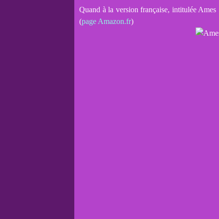
Quand à la version française, intitulée Ames 
(
page Amazon.fr
)