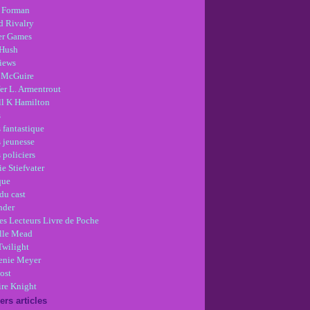
 Forman
d Rivalry
r Games
Hush
views
 McGuire
er L. Armentrout
ll K Hamilton
s
 fantastique
s jeunesse
 policiers
e Stiefvater
que
du cast
nder
es Lecteurs Livre de Poche
lle Mead
Twilight
enie Meyer
ost
re Knight
ers articles