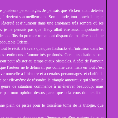
de plusieurs personnages. Je pensais que Vicken allait détester
 il devient son meilleur ami. Son attitude, tout nonchalante, et
de légèreté et d’humour dans une ambiance très sombre où les
 je ne pensais pas que Tracy allait être aussi importante et
les conflits du premier roman ont disparu de manière soudaine
redoutable Odette.
out le récit, à travers quelques flasbacks et l’intrusion dans les
es sentiments d’amour très profonds. Certaines citations sont
mour peut résister au temps et aux obstacles. A côté de l’amour,
 que l’auteur ne le définirait pas comme cela, mais en tout c’est
e nouvelle à l’histoire et à certains personnages, et clarifie la
e par elle-même de résoudre le triangle amoureux qui s’installe
ce genre de situation commence à m’énerver beaucoup, mais
ne pas mon opinion dessus parce que cela vous donnerait un
ne plein de pistes pour le troisième tome de la trilogie, que
ues et qui ne donnent pas l’impression d’un rythme doux et