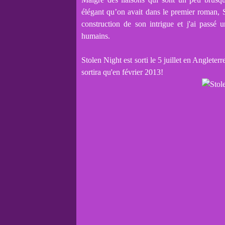
élégant qu’on avait dans le premier roman,
construction de son intrigue et j'ai passé
humains.
Stolen Night est sorti le 5 juillet en Angleter
sortira qu'en février 2013!