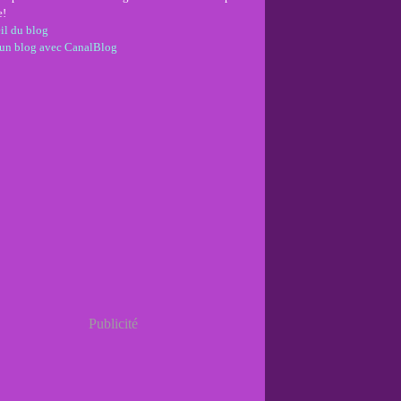
e!
il du blog
 un blog avec CanalBlog
Publicité