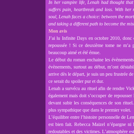
In her vampire life, Lenah had thought tha
suffers pain, heartbreak and loss. With he
soul, Lenah faces a choice: between the mort
and taking a different path to become the mi
Mon avis
J’ai lu Infinite Days en octobre 2010, donc c
repoussée ! Si ce deuxième tome ne m’a pas
beaucoup aimé et été émue.
Le début du roman enchaine les évènements tr
évènements, surtout au début, m’ont déstab
arrive dès le départ, je suis un peu frustrée 
ce serait du spoiler pur et dur.
Lenah a survécu au rituel afin de rendre V
également mais doit s’occuper de repousser 
devant subir les conséquences de son rituel
plus sympathique que dans le premier volet.
L’équilibre entre l’histoire personnelle de Le
est bien fait. Rebecca Maizel n’épargne ni 
redoutables et des victimes. L’atmosphère est