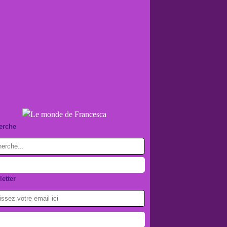
erche
etter