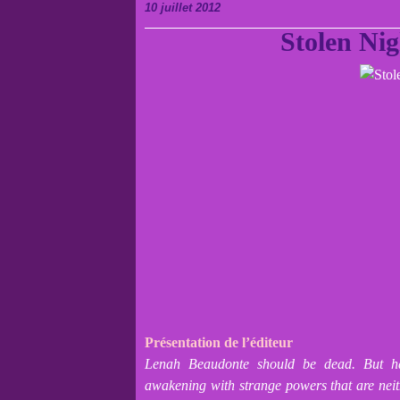
10 juillet 2012
Stolen Nig
Présentation de l’éditeur
Lenah Beaudonte should be dead. But havi
awakening with strange powers that are nei