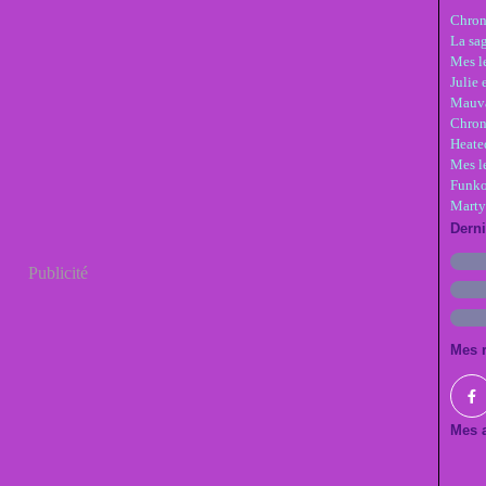
Chron
La sa
Mes le
Julie 
Mauva
Chron
Heate
Mes l
Funko
Marty
Dern
Publicité
Mes 
Mes a