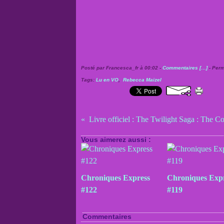
Posté par Francesca_fr à 00:02 -
Commentaires [
…
]
- Perm
Tags:
Lu en VO
,
Rebecca Maizel
Vous aimerez aussi :
Chroniques Express
Chroniques Exp
#122
#119
Commentaires