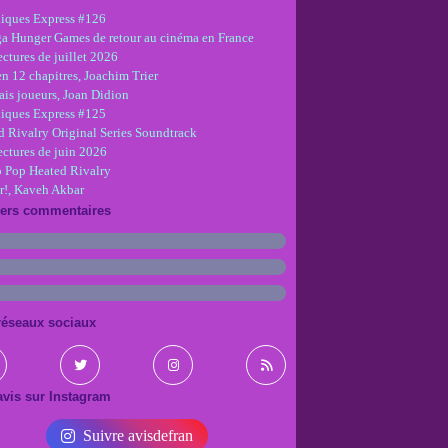
iques Express #126
ga Hunger Games de retour au cinéma en France
ctures de juillet 2026
en 12 chapitres, Joachim Trier
is joueurs, Joan Didion
iques Express #125
d Rivalry Original Series Soundtrack
ectures de juin 2026
 Pop Heated Rivalry
r!, Kaveh Akbar
iers commentaires
réseaux sociaux
vis sur Instagram
Suivre avisdefran