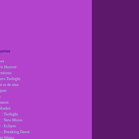
ories
nes
en Hoover
ntions
ues Twilight
t et de rien
gent
s
ement
 Shades
 : Twilight
2 : New Moon
 : Eclipse
4 : Breaking Dawn
et Séries