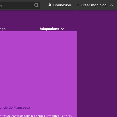
Connexion
+
Créer mon blog
nga
Adaptations
onde de Francesca
ups de coeur de tous les genres littéraires... et plus