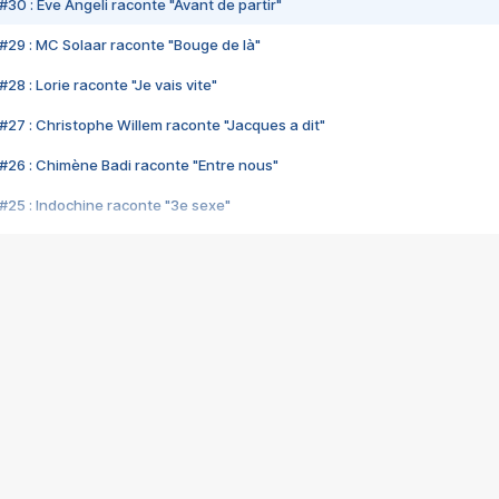
#30 : Eve Angeli raconte "Avant de partir"
#29 : MC Solaar raconte "Bouge de là"
28 : Lorie raconte "Je vais vite"
#27 : Christophe Willem raconte "Jacques a dit"
#26 : Chimène Badi raconte "Entre nous"
#25 : Indochine raconte "3e sexe"
#24 : Zaho raconte "C'est chelou"
#23 : Patrick Bruel raconte "Au café des délices"
#22 : Kyo raconte "Le chemin"
#21 : Nolwenn Leroy raconte "Cassé"
#20 : Patrick Hernandez raconte "Born to be alive"
#19 : Lorie raconte "Près de moi"
#18 : Michael Jones raconte "A nos actes manqués" (avec Jean-Jacque