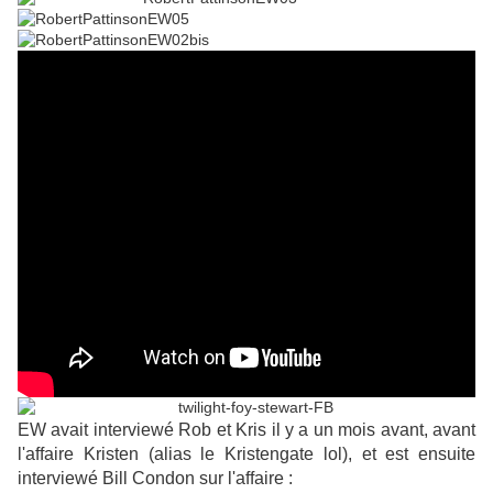
EW avait interviewé Rob et Kris il y a un mois avant, avant
l'affaire Kristen (alias le Kristengate lol), et est ensuite
interviewé Bill Condon sur l'affaire :