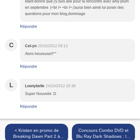
étant donné que j'y suis allé pour la rencontre avec amy plum
en septembre :(<br /> <br /> j'aurai bien aimé lui poser des
questions pour mon blog,dommage
Répondre
C
Cel-yn
25/10/2012 09:13
Alors heureuse!!^^
Répondre
L
Loonybelle
24/10/2012 20:38
Super Nouvelle :D
Répondre
< Kristen en promo de
Concours Combo DVD et
Breaking Dawn Part 2 à
Blu Ray Dark Shadows : les