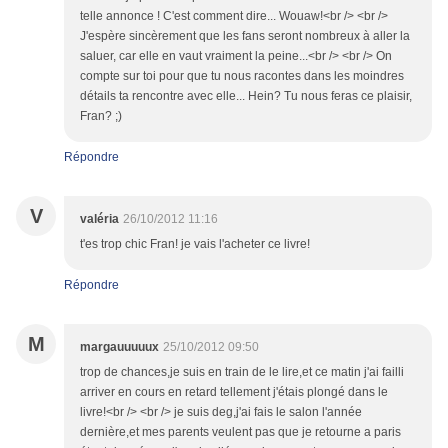
telle annonce ! C'est comment dire... Wouaw!<br /> <br />
J'espère sincèrement que les fans seront nombreux à aller la
saluer, car elle en vaut vraiment la peine...<br /> <br /> On
compte sur toi pour que tu nous racontes dans les moindres
détails ta rencontre avec elle... Hein? Tu nous feras ce plaisir,
Fran? ;)
Répondre
V
valéria
26/10/2012 11:16
t'es trop chic Fran! je vais l'acheter ce livre!
Répondre
M
margauuuuux
25/10/2012 09:50
trop de chances,je suis en train de le lire,et ce matin j'ai failli
arriver en cours en retard tellement j'étais plongé dans le
livre!<br /> <br /> je suis deg,j'ai fais le salon l'année
dernière,et mes parents veulent pas que je retourne a paris