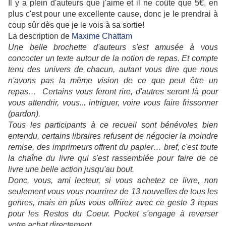
Il y a plein d'auteurs que j'aime et il ne coûte que 5€, en
plus c'est pour une excellente cause, donc je le prendrai à
coup sûr dès que je le vois à sa sortie!
La description de
Maxime Chattam
Une belle brochette d'auteurs s'est amusée à vous
concocter un texte autour de la notion de repas. Et compte
tenu des univers de chacun, autant vous dire que nous
n'avons pas la même vision de ce que peut être un
repas… Certains vous feront rire, d'autres seront là pour
vous attendrir, vous
...
intriguer, voire vous faire frissonner
(pardon).
Tous les participants à ce recueil sont bénévoles bien
entendu, certains libraires refusent de négocier la moindre
remise, des imprimeurs offrent du papier… bref, c'est toute
la chaîne du livre qui s'est rassemblée pour faire de ce
livre une belle action jusqu'au bout.
Donc, vous, ami lecteur, si vous achetez ce livre, non
seulement vous vous nourrirez de 13 nouvelles de tous les
genres, mais en plus vous offrirez avec ce geste 3 repas
pour les Restos du Coeur. Pocket s'engage à reverser
votre achat directement.