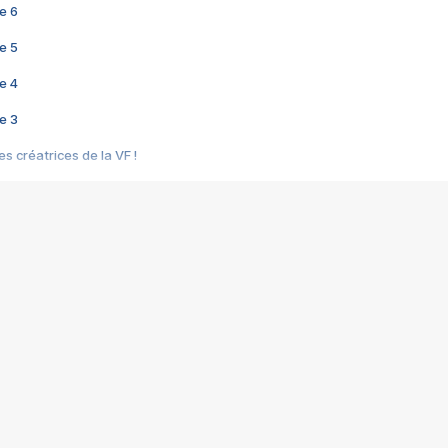
e 6
e 5
e 4
e 3
s créatrices de la VF !
e 2
e 1
e Mektoub My Love arrive enfin ! Rencontre avec Shaïn Boumedine et Sal
i : après Toni en famille
elle réalise le bouleversant Dites lui que je l'aime
ais ! Rencontre autour de Vie privée de Rebecca Zlotowski
 de Marguerite, Grave... Rencontre avec Ella Rumpf
 Les Rêveurs, un film intime sur la santé mentale