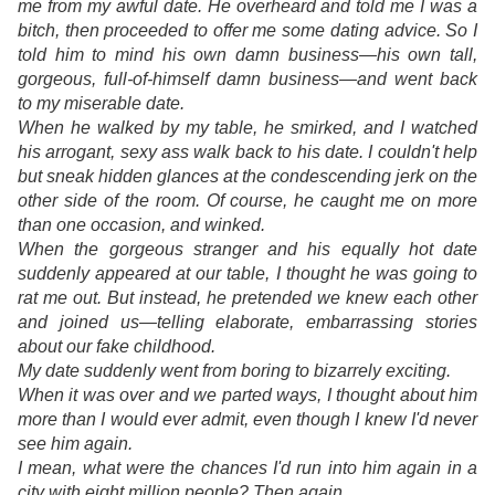
me from my awful date. He overheard and told me I was a
bitch, then proceeded to offer me some dating advice. So I
told him to mind his own damn business―his own tall,
gorgeous, full-of-himself damn business―and went back
to my miserable date.
When he walked by my table, he smirked, and I watched
his arrogant, sexy ass walk back to his date. I couldn't help
but sneak hidden glances at the condescending jerk on the
other side of the room. Of course, he caught me on more
than one occasion, and winked.
When the gorgeous stranger and his equally hot date
suddenly appeared at our table, I thought he was going to
rat me out. But instead, he pretended we knew each other
and joined us―telling elaborate, embarrassing stories
about our fake childhood.
My date suddenly went from boring to bizarrely exciting.
When it was over and we parted ways, I thought about him
more than I would ever admit, even though I knew I'd never
see him again.
I mean, what were the chances I'd run into him again in a
city with eight million people?
Then again...