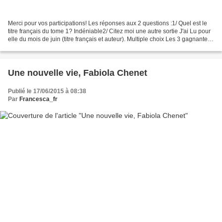
Merci pour vos participations! Les réponses aux 2 questions :1/ Quel est le
titre français du tome 1? Indéniable2/ Citez moi une autre sortie J'ai Lu pour
elle du mois de juin (titre français et auteur). Multiple choix Les 3 gagnantes
sont :- Anaïs P...
Une nouvelle vie, Fabiola Chenet
Publié le 17/06/2015 à 08:38
Par
Francesca_fr