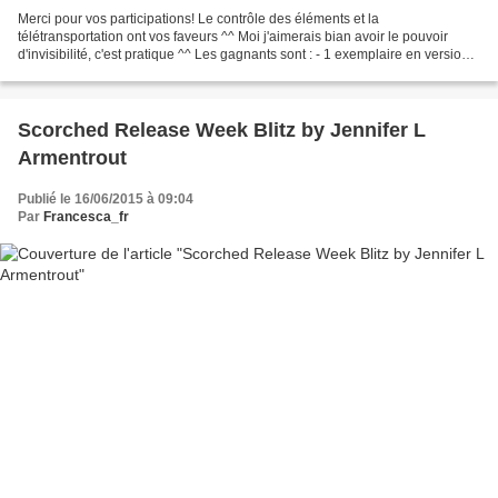
Merci pour vos participations! Le contrôle des éléments et la
télétransportation ont vos faveurs ^^ Moi j'aimerais bian avoir le pouvoir
d'invisibilité, c'est pratique ^^ Les gagnants sont : - 1 exemplaire en version
définitive dédicacé par Sally Green...
Scorched Release Week Blitz by Jennifer L
Armentrout
Publié le 16/06/2015 à 09:04
Par
Francesca_fr