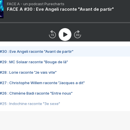
FACE A - un podcast Purecharts
FACE A #30 : Eve Angeli raconte "Avant de partir"
#30 : Eve Angeli raconte "Avant de partir"
#29 : MC Solaar raconte "Bouge de là"
28 : Lorie raconte "Je vais vite"
#27 : Christophe Willem raconte "Jacques a dit"
#26 : Chimène Badi raconte "Entre nous"
#25 : Indochine raconte "3e sexe"
#24 : Zaho raconte "C'est chelou"
#23 : Patrick Bruel raconte "Au café des délices"