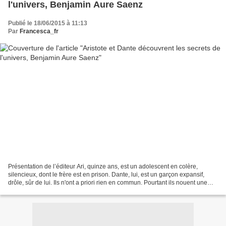
l'univers, Benjamin Aure Saenz
Publié le 18/06/2015 à 11:13
Par
Francesca_fr
Présentation de l’éditeur Ari, quinze ans, est un adolescent en colère,
silencieux, dont le frère est en prison. Dante, lui, est un garçon expansif,
drôle, sûr de lui. Ils n'ont a priori rien en commun. Pourtant ils nouent une
profonde amitié, une de...