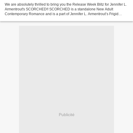
We are absolutely thrilled to bring you the Release Week Blitz for Jennifer L.
Armentrout's SCORCHED!! SCORCHED is a standalone New Adult
Contemporary Romance and is a part of Jennifer L. Armentrout’s Frigid
Series. And be sure to grab FRIGID, the first...
Publicité