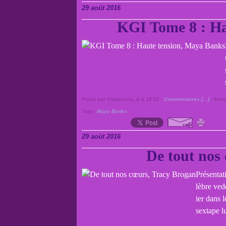
29 août 2016
KGI Tome 8 : Ha
Posté par Francesca_fr à 15:02 -
Commentaires [
…
]
- Perm
Tags:
Maya Banks
29 août 2016
De tout nos
Présentat
lèbre vede
ier dans 
sextape lu