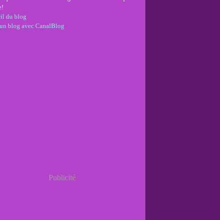
e!
il du blog
 un blog avec CanalBlog
Publicité