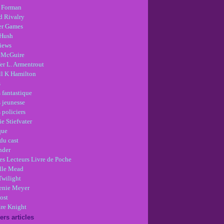
 Forman
d Rivalry
r Games
Hush
views
 McGuire
er L. Armentrout
ll K Hamilton
s
 fantastique
s jeunesse
 policiers
e Stiefvater
que
du cast
nder
es Lecteurs Livre de Poche
lle Mead
Twilight
enie Meyer
ost
re Knight
ers articles