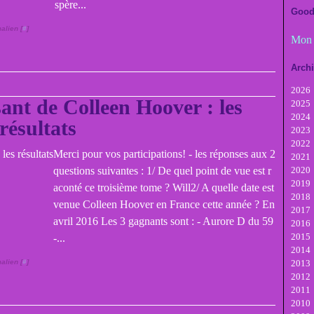
spère...
Good
alien [
#
]
Mon 
Arch
2026
ant de Colleen Hoover : les
2025
A
2024
Ju
D
résultats
2023
Ju
N
D
2022
M
Oc
N
D
Merci pour vos participations! - les réponses aux 2
2021
Av
Se
Oc
N
D
questions suivantes : 1/ De quel point de vue est r
2020
M
A
Se
Oc
N
D
2019
Fé
Ju
A
Se
Oc
N
D
aconté ce troisième tome ? Will2/ A quelle date est
2018
Ja
Ju
Ju
A
Se
Oc
N
D
venue Colleen Hoover en France cette année ? En
2017
M
Ju
Ju
A
Se
Oc
N
D
avril 2016 Les 3 gagnants sont : - Aurore D du 59
2016
Av
M
Ju
Ju
A
Se
Oc
N
D
2015
M
Av
M
Ju
Ju
A
Se
Oc
N
D
-...
2014
Fé
M
Av
M
Ju
Ju
A
Se
Oc
N
D
alien [
#
]
2013
Ja
Fé
M
Av
M
Ju
Ju
A
Se
Oc
N
D
2012
Ja
Fé
M
Av
M
Ju
Ju
A
Se
Oc
N
D
2011
Ja
Fé
M
Av
M
Ju
Ju
A
Se
Oc
N
D
2010
Ja
Fé
M
Av
M
Ju
Ju
A
Se
Oc
N
D