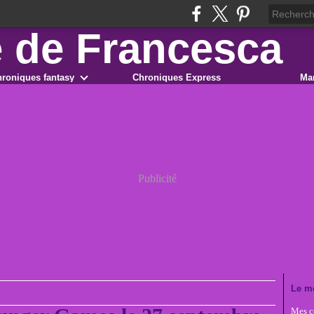
roniques fantasy
Chroniques Express
Ma
Publicité
Le m
Mes co