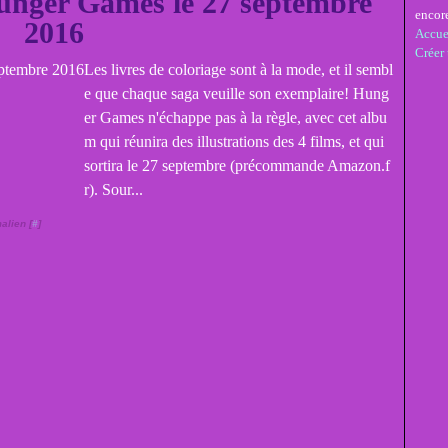
Hunger Games le 27 septembre
encor
2016
Accue
Créer
Les livres de coloriage sont à la mode, et il sembl
e que chaque saga veuille son exemplaire! Hung
er Games n'échappe pas à la règle, avec cet albu
m qui réunira des illustrations des 4 films, et qui
sortira le 27 septembre (précommande Amazon.f
r). Sour...
alien [
#
]