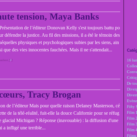
ute tension, Maya Banks
Présentation de l’éditeur Donovan Kelly s'est toujours battu po
ur défendre la justice. Au fil des missions, il a été le témoin des
séquelles physiques et psychologiques subies par les siens, ain
si que des vies innocentes fauchées. Mais il ne s'attendait...
Catég
16 lu
alien [
#
]
Colle
Conve
Critiq
De tou
Diver
 cœurs, Tracy Brogan
Diver
Evèn
ion de l’éditeur Mais pour quelle raison Delaney Masterson, cé
Fifty
Film 1
tte de la télé-réalité, fuit-elle la douce Californie pour se réfug
Film 
le glacial Michigan ? Réponse (inavouable) : la diffusion d'une
Film 3
i a infligé une terrible...
Film 
Films 