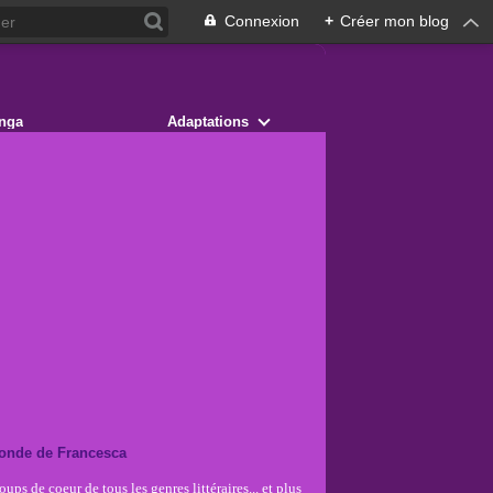
Connexion
+
Créer mon blog
nga
Adaptations
onde de Francesca
ups de coeur de tous les genres littéraires... et plus