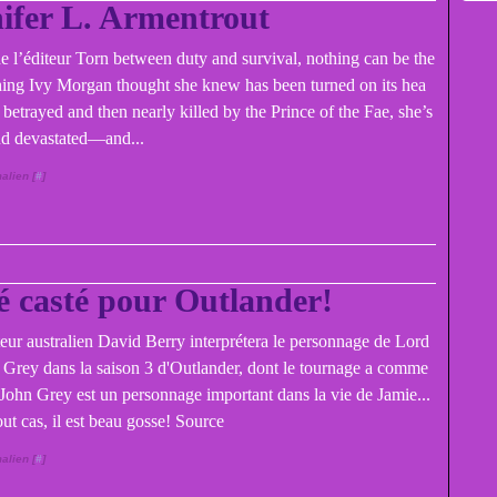
ifer L. Armentrout
de l’éditeur Torn between duty and survival, nothing can be the
ing Ivy Morgan thought she knew has been turned on its hea
 betrayed and then nearly killed by the Prince of the Fae, she’s
and devastated—and...
alien [
#
]
é casté pour Outlander!
teur australien David Berry interprétera le personnage de Lord
 Grey dans la saison 3 d'Outlander, dont le tournage a comme
 John Grey est un personnage important dans la vie de Jamie...
ut cas, il est beau gosse! Source
alien [
#
]