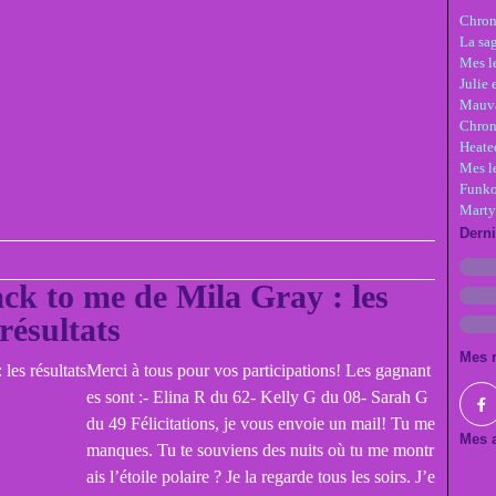
Chron
La sa
Mes le
Julie 
Mauva
Chron
Heate
Mes l
Funko
Marty
Dern
k to me de Mila Gray : les
résultats
Mes 
Merci à tous pour vos participations! Les gagnant
es sont :- Elina R du 62- Kelly G du 08- Sarah G
du 49 Félicitations, je vous envoie un mail! Tu me
Mes a
manques. Tu te souviens des nuits où tu me montr
ais l’étoile polaire ? Je la regarde tous les soirs. J’e