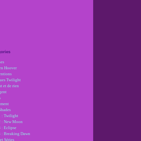
ories
nes
en Hoover
ntions
ues Twilight
t et de rien
gent
s
ement
 Shades
 : Twilight
2 : New Moon
 : Eclipse
4 : Breaking Dawn
et Séries