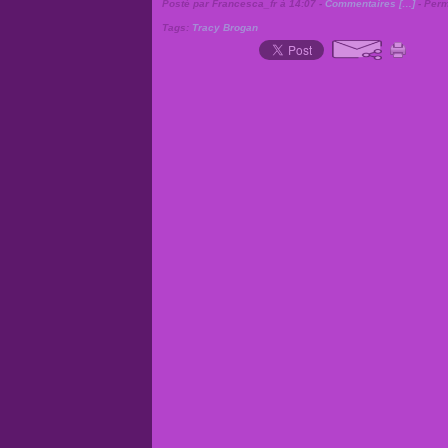
Posté par Francesca_fr à 14:07 -
Commentaires [
…
]
- Perm
Tags:
Tracy Brogan