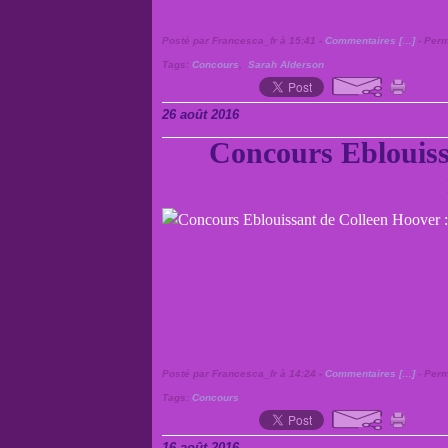
Posté par Francesca_fr à 15:41 -
Commentaires [
…
]
- Perm
Tags:
Concours
,
Sarah Alderson
26 août 2016
Concours Eblouiss
Posté par Francesca_fr à 14:24 -
Commentaires [
…
]
- Perm
Tags:
Concours
16 août 2016