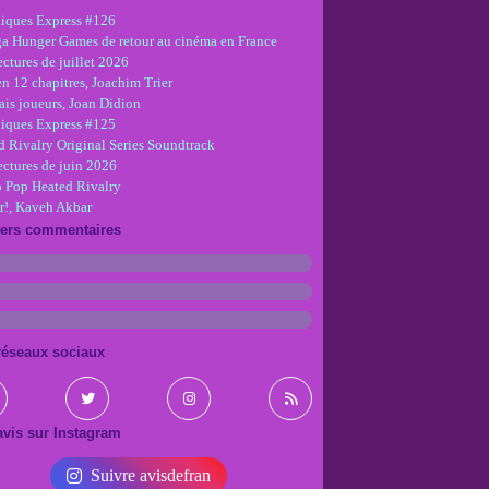
iques Express #126
ga Hunger Games de retour au cinéma en France
ctures de juillet 2026
en 12 chapitres, Joachim Trier
is joueurs, Joan Didion
iques Express #125
d Rivalry Original Series Soundtrack
ectures de juin 2026
 Pop Heated Rivalry
r!, Kaveh Akbar
iers commentaires
réseaux sociaux
vis sur Instagram
Suivre avisdefran