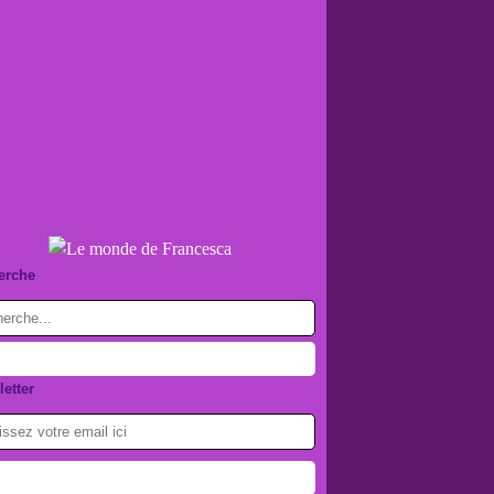
erche
etter