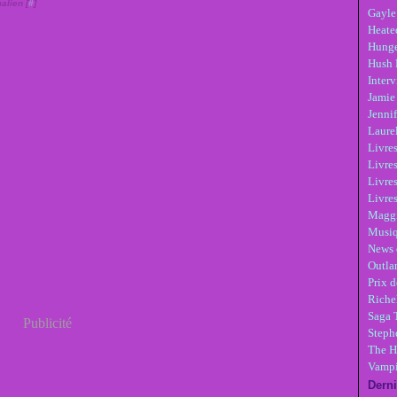
alien [
#
]
Gayle
Heate
Hunge
Hush 
Inter
Jamie
Jennif
Laure
Livre
Livres
Livre
Livres
Maggi
Musi
News 
Outla
Prix d
Riche
Saga 
Publicité
Steph
The H
Vampi
Derni