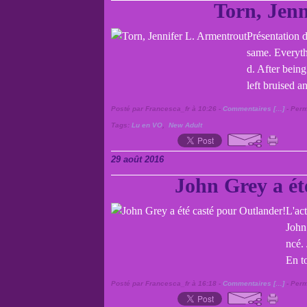
Torn, Jenn
Présentation 
same. Everyth
d. After being
left bruised 
Posté par Francesca_fr à 10:26 -
Commentaires [
…
]
- Perm
Tags:
Lu en VO
,
New Adult
29 août 2016
John Grey a ét
L'ac
John
ncé.
En to
Posté par Francesca_fr à 16:18 -
Commentaires [
…
]
- Perm