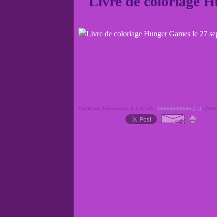
Livre de coloriage 
Posté par Francesca_fr à 17:25 -
Commentaires [
…
]
- Perm