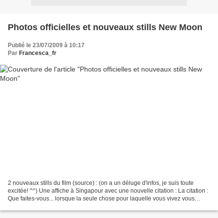
Photos officielles et nouveaux stills New Moon
Publié le 23/07/2009 à 10:17
Par
Francesca_fr
2 nouveaux stills du film (source) : (on a un déluge d'infos, je suis toute
excitée! ^^) Une affiche à Singapour avec une nouvelle citation : La citation :
Que faites-vous... lorsque la seule chose pour laquelle vous vivez vous
quitte? J'ai envie de pleurer!...