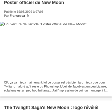
Poster officiel de New Moon
Publié le 19/05/2009 à 07:06
Par
Francesca_fr
OK, ça va mieux maintenant. lol Le poster est très bien fait, mieux que pour
Twilight, malgré qu'il reste du Photoshop. L'oeil de Jacob est un peu bizarre,
et la lune est un peu trop brillante... J'ai l'impression de voir un montage à la
Séries City ou...
The Twilight Saga's New Moon : logo révélé!