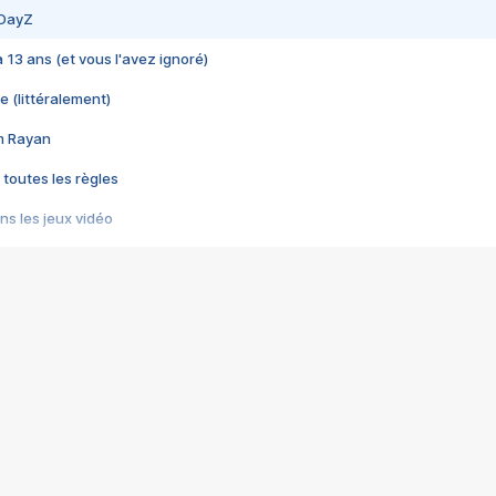
 DayZ
 a 13 ans (et vous l'avez ignoré)
e (littéralement)
im Rayan
 toutes les règles
s les jeux vidéo
us choquant de Rockstar ? - Le scandale BULLY
e plus moche de Steam
du RÊVE tourne au CAUCHEMAR
pendant 8 heures
it… à tort
umiliés par un jeu vidéo