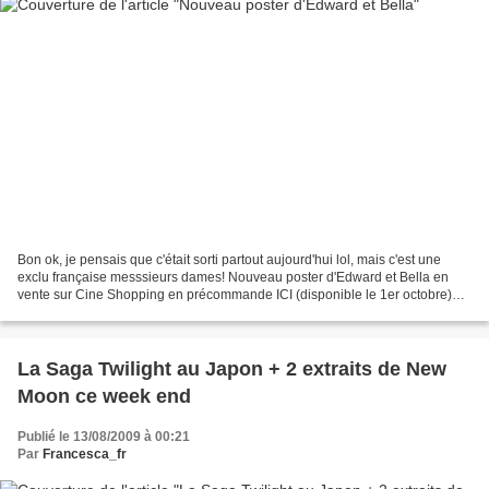
Bon ok, je pensais que c'était sorti partout aujourd'hui lol, mais c'est une
exclu française messsieurs dames! Nouveau poster d'Edward et Bella en
vente sur Cine Shopping en précommande ICI (disponible le 1er octobre)
D'autres : Toutes les nouveautés...
La Saga Twilight au Japon + 2 extraits de New
Moon ce week end
Publié le 13/08/2009 à 00:21
Par
Francesca_fr