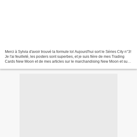
Merci à Sylvia d'avoir trouvé la formule lol Aujourd'hui sort le Séries City n°3!
Je l'ai feuilleté, les posters sont superbes, et je suis fière de mes Trading
Cards New Moon et de mes articles sur le marchandising New Moon et sur
les Volturi (c'était...