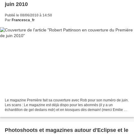
juin 2010
Publié le 08/06/2010 à 14:50
Par
Francesca_fr
Le magazine Première fait sa couverture avec Rob pour son numéro de juin.
Les scans : Le magazine est déjà dispo pour les abonnés (il y a un
échantillon de gel dedans mdr) et en kiosques dès demain! (merci Emilie et
Val!) Rob avait déjà fait la couverture...
Photoshoots et magazines autour d'Eclipse et le