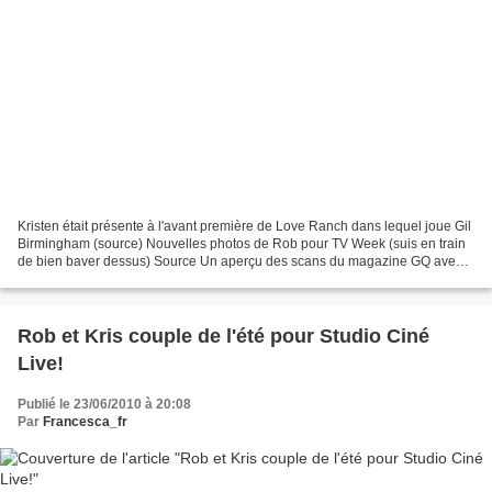
Kristen était présente à l'avant première de Love Ranch dans lequel joue Gil
Birmingham (source) Nouvelles photos de Rob pour TV Week (suis en train
de bien baver dessus) Source Un aperçu des scans du magazine GQ avec
Taylor en couverture (tous les scans...
Rob et Kris couple de l'été pour Studio Ciné
Live!
Publié le 23/06/2010 à 20:08
Par
Francesca_fr