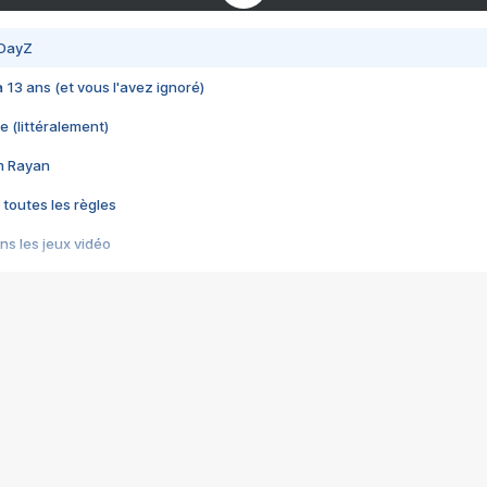
 DayZ
 a 13 ans (et vous l'avez ignoré)
e (littéralement)
im Rayan
 toutes les règles
s les jeux vidéo
us choquant de Rockstar ? - Le scandale BULLY
e plus moche de Steam
du RÊVE tourne au CAUCHEMAR
pendant 8 heures
it… à tort
umiliés par un jeu vidéo