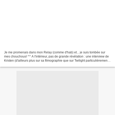
Je me promenais dans mon Relay (comme d'hab) et... je suis tombée sur
mes chouchous! ^^ A l'intérieur, pas de grande révélation : une interview de
Kristen (d'ailleurs plus sur sa filmographie que sur Twilight particulièrement)
et un article qui parle...