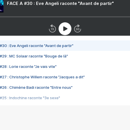
FACE A #30 : Eve Angeli raconte "Avant de partir"
#30 : Eve Angeli raconte "Avant de partir"
#29 : MC Solaar raconte "Bouge de là"
28 : Lorie raconte "Je vais vite"
#27 : Christophe Willem raconte "Jacques a dit"
#26 : Chimène Badi raconte "Entre nous"
#25 : Indochine raconte "3e sexe"
#24 : Zaho raconte "C'est chelou"
#23 : Patrick Bruel raconte "Au café des délices"
#22 : Kyo raconte "Le chemin"