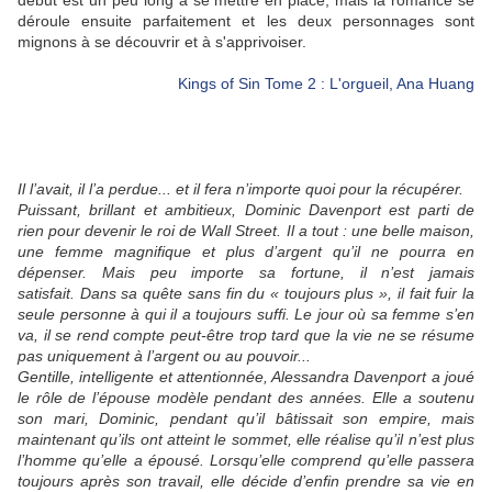
début est un peu long à se mettre en place, mais la romance se
déroule ensuite parfaitement et les deux personnages sont
mignons à se découvrir et à s'apprivoiser.
Kings of Sin Tome 2 : L'orgueil, Ana Huang
Il l’avait, il l’a perdue... et il fera n’importe quoi pour la récupérer.
Puissant, brillant et ambitieux, Dominic Davenport est parti de
rien pour devenir le roi de Wall Street. Il a tout : une belle maison,
une femme magnifique et plus d’argent qu’il ne pourra en
dépenser. Mais peu importe sa fortune, il n’est jamais
satisfait. Dans sa quête sans fin du « toujours plus », il fait fuir la
seule personne à qui il a toujours suffi. Le jour où sa femme s’en
va, il se rend compte peut-être trop tard que la vie ne se résume
pas uniquement à l’argent ou au pouvoir...
Gentille, intelligente et attentionnée, Alessandra Davenport a joué
le rôle de l’épouse modèle pendant des années. Elle a soutenu
son mari, Dominic, pendant qu’il bâtissait son empire, mais
maintenant qu’ils ont atteint le sommet, elle réalise qu’il n’est plus
l’homme qu’elle a épousé. Lorsqu’elle comprend qu’elle passera
toujours après son travail, elle décide d’enfin prendre sa vie en