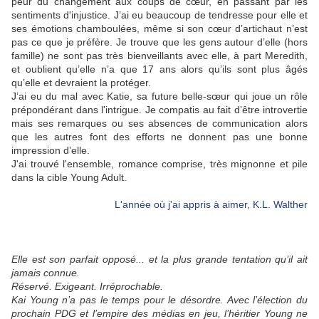
peur du changement aux coups de cœur, en passant par les
sentiments d'injustice. J’ai eu beaucoup de tendresse pour elle et
ses émotions chamboulées, même si son cœur d’artichaut n’est
pas ce que je préfère. Je trouve que les gens autour d’elle (hors
famille) ne sont pas très bienveillants avec elle, à part Meredith,
et oublient qu’elle n’a que 17 ans alors qu’ils sont plus âgés
qu’elle et devraient la protéger.
J’ai eu du mal avec Katie, sa future belle-sœur qui joue un rôle
prépondérant dans l'intrigue. Je compatis au fait d’être introvertie
mais ses remarques ou ses absences de communication alors
que les autres font des efforts ne donnent pas une bonne
impression d’elle.
J'ai trouvé l'ensemble, romance comprise, très mignonne et pile
dans la cible Young Adult.
L'année où j'ai appris à aimer, K.L. Walther
Elle est son parfait opposé... et la plus grande tentation qu’il ait
jamais connue.
Réservé. Exigeant. Irréprochable.
Kai Young n’a pas le temps pour le désordre. Avec l’élection du
prochain PDG et l’empire des médias en jeu, l’héritier Young ne