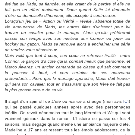
été fan de Katie, sa fiancée, et elle craint de le perdre si elle ne
fait pas un effort maintenant. Donc quand Katie lui demande
d'être sa demoiselle d'honneur, elle accepte à contrecœur.
Lorsqu'un jeu de « Action ou Vérité » révèle l'absence totale de
vie amoureuse de Mads, les autres filles s'unissent pour lui
trouver un cavalier pour le mariage. Alors qu’elle préférerait
passer son temps avec son meilleur ami Connor ou jouer au
hockey sur gazon, Mads se retrouve alors à enchaîner une série
de rendez-vous désastreux…
Mais voilà que tout à coup, son cœur se retrouve tiraillé : entre
Connor, le garçon d'à côté qui la connaît mieux que personne, et
Marco Álvarez, un ancien camarade de classe qui sait comment
la pousser à bout, et vers certains de ses nouveaux
prétendants... Alors que le mariage approche, Mads doit trouver
qui sera son cavalier, tout en s'assurant que son frère ne fait pas
la plus grosse erreur de sa vie.
Il s'agit d'un spin off de
L'été où ma vie a changé
(mon avis
ICI
)
qui se passé quelques années après avec des personnages
inédits. On revoit néanmoins tout le long Meredith et Wit qui sont
vraiment géniaux dans le roman. L'histoire se passe sur les 4
saisons, mais dégage quand même une ambiance majeure d'été.
Madeline a 17 ans et ressent tous les émois adolescents, de la