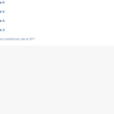
e 6
e 5
e 4
e 3
s créatrices de la VF !
e 2
e 1
e Mektoub My Love arrive enfin ! Rencontre avec Shaïn Boumedine et Sal
i : après Toni en famille
elle réalise le bouleversant Dites lui que je l'aime
ais ! Rencontre autour de Vie privée de Rebecca Zlotowski
 de Marguerite, Grave... Rencontre avec Ella Rumpf
 Les Rêveurs, un film intime sur la santé mentale