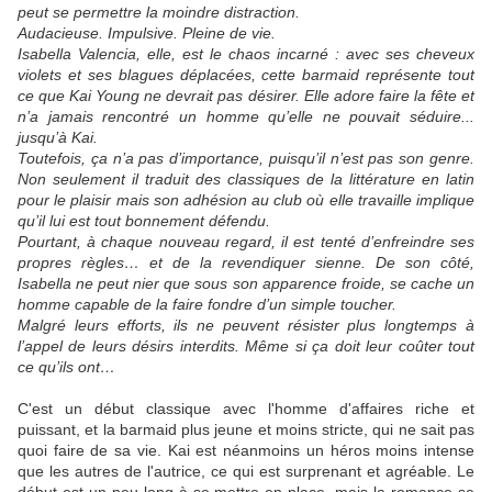
peut se permettre la moindre distraction.
Audacieuse. Impulsive. Pleine de vie.
Isabella Valencia, elle, est le chaos incarné : avec ses cheveux
violets et ses blagues déplacées, cette barmaid représente tout
ce que Kai Young ne devrait pas désirer. Elle adore faire la fête et
n’a jamais rencontré un homme qu’elle ne pouvait séduire...
jusqu’à Kai.
Toutefois, ça n’a pas d’importance, puisqu’il n’est pas son genre.
Non seulement il traduit des classiques de la littérature en latin
pour le plaisir mais son adhésion au club où elle travaille implique
qu’il lui est tout bonnement défendu.
Pourtant, à chaque nouveau regard, il est tenté d’enfreindre ses
propres règles… et de la revendiquer sienne. De son côté,
Isabella ne peut nier que sous son apparence froide, se cache un
homme capable de la faire fondre d’un simple toucher.
Malgré leurs efforts, ils ne peuvent résister plus longtemps à
l’appel de leurs désirs interdits. Même si ça doit leur coûter tout
ce qu’ils ont…
C'est un début classique avec l'homme d'affaires riche et
puissant, et la barmaid plus jeune et moins stricte, qui ne sait pas
quoi faire de sa vie. Kai est néanmoins un héros moins intense
que les autres de l'autrice, ce qui est surprenant et agréable. Le