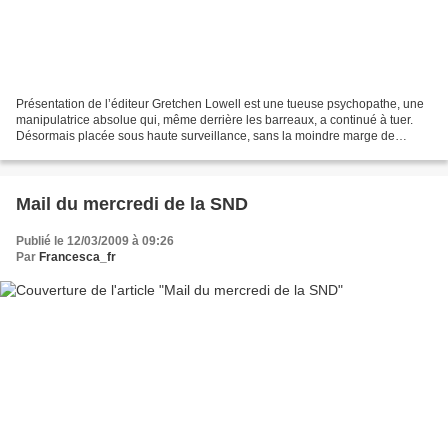
Présentation de l’éditeur Gretchen Lowell est une tueuse psychopathe, une
manipulatrice absolue qui, même derrière les barreaux, a continué à tuer.
Désormais placée sous haute surveillance, sans la moindre marge de
manœuvre, elle trouve malgré tout le...
Mail du mercredi de la SND
Publié le 12/03/2009 à 09:26
Par
Francesca_fr