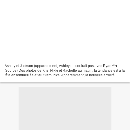
Ashley et Jackson (apparemment, Ashley ne sortirait pas avec Ryan ^^)
(source) Des photos de Kris, Nikki et Rachelle au matin : la tendance est à la
tête ensommeillée et au Starbuck's! Apparemment, la nouvelle activité
préférée du casting pour égayer...