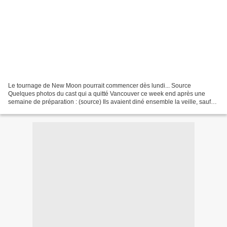
Le tournage de New Moon pourrait commencer dès lundi... Source
Quelques photos du cast qui a quitté Vancouver ce week end après une
semaine de préparation : (source) Ils avaient diné ensemble la veille, sauf
Rob qui aurait déjà achevé sa préparation et...