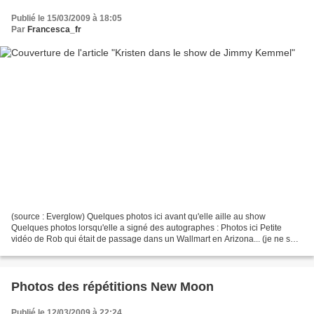
Publié le 15/03/2009 à 18:05
Par
Francesca_fr
(source : Everglow) Quelques photos ici avant qu'elle aille au show
Quelques photos lorsqu'elle a signé des autographes : Photos ici Petite
vidéo de Rob qui était de passage dans un Wallmart en Arizona... (je ne sais
pas pourquoi il était là bas...)
Photos des répétitions New Moon
Publié le 12/03/2009 à 22:24