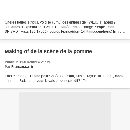
Chères toutes et tous, Voici le cumul des entrées de TWILIGHT après 9
semaines d'exploitation: TWILIGHT Durée: 2h02 - Image: Scope - Son:
SR/SRD - Visa: 122 179214 copies France(dont 14 Paris/périphérie) Entrées
France 9ème semaine= 41 365 entrées(dont...
Making of de la scène de la pomme
Publié le 11/03/2009 à 21:39
Par
Francesca_fr
Edible art? LOL Et une petite vidéo de Robn, Kris et Taylor au Japon (j'adore
le rire de Rob, je ne vous l'avais pas encore dit? ^^)