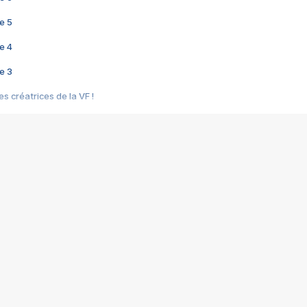
e 5
e 4
e 3
s créatrices de la VF !
e 2
e 1
e Mektoub My Love arrive enfin ! Rencontre avec Shaïn Boumedine et Sal
i : après Toni en famille
elle réalise le bouleversant Dites lui que je l'aime
ais ! Rencontre autour de Vie privée de Rebecca Zlotowski
 de Marguerite, Grave... Rencontre avec Ella Rumpf
 Les Rêveurs, un film intime sur la santé mentale