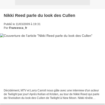
Nikki Reed parle du look des Cullen
Publié le 11/03/2009 à 19:31
Par
Francesca_fr
Décidément, MTV et Larry Carroll nous gâte avec une interview d'un acteur
de Twilight par jour! Après Kellan et Kristen, au tour de Nikki Reed qui parle
de l'évolution du look des Cullen de Twilight à New Moon. Nikki révèle
qu'elle a eu quelques conversations...