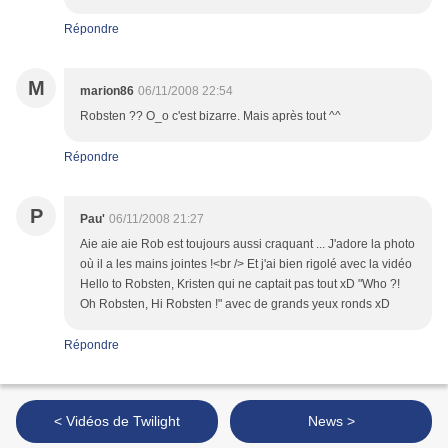
Répondre
M
marion86
06/11/2008 22:54
Robsten ?? O_o c'est bizarre. Mais après tout ^^
Répondre
P
Pau'
06/11/2008 21:27
Aie aie aie Rob est toujours aussi craquant ... J'adore la photo
où il a les mains jointes !<br /> Et j'ai bien rigolé avec la vidéo
Hello to Robsten, Kristen qui ne captait pas tout xD "Who ?!
Oh Robsten, Hi Robsten !" avec de grands yeux ronds xD
Répondre
< Vidéos de Twilight
News >