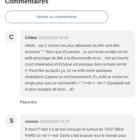
Commentaires
Ajouter un commentaire
C
Céliine
26/10/2009 14:36
Hihihi... les 2 scènes les plus attendues du film vont être
tournées *.* Rien que d'y penser... je suis toute excitée lol Un
petit arrachage de tête à la Brycounette et un... viol qui tourne
court (mwahaha) et Eclypse est presque dans la boite lol<br
/> Peut être qu'après ça, on va enfin avoir quelques
révélations (j'adore ce mot bizarrement ;D), enfin je croise les
doigts pour que ce soit bientôt =^.^=<br /> <br /> Elysabeth est
la plus chargée dit donc... xD
Répondre
S
sousou
26/10/2009 10:24
8 mois?? bah il a de koi s'occupé et surtout de TOUT BIEN
FAIRE lol <br /> mdr David a fait évacuer tout le monde pour