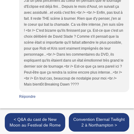
J'ai un petit pincement au coeur en pensant que le tournage
d'Eclipse est déjà fini... Depuis le mois d'Aout, on suivait ça
avec assiduité...et voilà c'est fini.<br /> <br /> Enfin, pas tout à
fait. Il reste THE scène à tourner. Rien que d'y penser, j'en ai
le coeur qui bat la chamade. Ca va être intense, j'en suis sûre
! <br /> C'est bizarre qu'ils finissent par ça. Est-ce que c'est un
choix délibéré de David Slade ? Comme s'il pensait que la
scène était si importante qu'il fallait attendre le plus possible,
pour que Rob et Kris sont vraiment imprégnés de leur
personnage...<br /> Dans les commentaires du DVD, ils
expliquent qu'ils étaient dans un état émotionnel très grand le
dernier soir de tournage.<br /> Est-ce que ça sera pareil ici ?
Peut-être que ça rendra la scène encore plus intense...<br />
<br /> En tout cas, beaucoup de nostalgie pour moi.<br />
Mais bientôt Breaking Dawn ????
Répondre
< Q&A du cast de New
Convention Eternal Twilight
Moon au Festival de Rome
2 à Northampton >