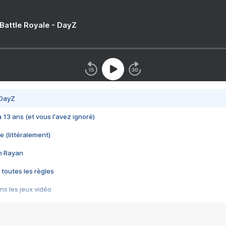
 Battle Royale - DayZ
 DayZ
 a 13 ans (et vous l'avez ignoré)
e (littéralement)
im Rayan
 toutes les règles
s les jeux vidéo
us choquant de Rockstar ? - Le scandale BULLY
e plus moche de Steam