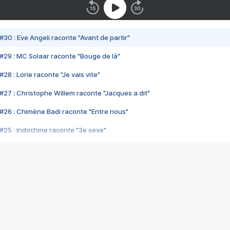
#30 : Eve Angeli raconte "Avant de partir"
#29 : MC Solaar raconte "Bouge de là"
28 : Lorie raconte "Je vais vite"
#27 : Christophe Willem raconte "Jacques a dit"
#26 : Chimène Badi raconte "Entre nous"
#25 : Indochine raconte "3e sexe"
#24 : Zaho raconte "C'est chelou"
#23 : Patrick Bruel raconte "Au café des délices"
#22 : Kyo raconte "Le chemin"
#21 : Nolwenn Leroy raconte "Cassé"
#20 : Patrick Hernandez raconte "Born to be alive"