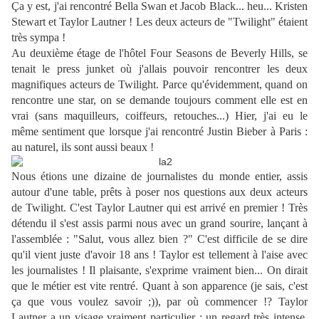
Ça y est, j'ai rencontré Bella Swan et Jacob Black... heu...
Kristen
Stewart et Taylor Lautner !
Les deux acteurs de "Twilight" étaient
très sympa !
Au deuxième étage de l'hôtel Four Seasons de Beverly Hills, se
tenait le press junket où j'allais pouvoir rencontrer les deux
magnifiques acteurs de Twilight. Parce qu'évidemment, quand on
rencontre une star, on se demande toujours comment elle est en
vrai (sans maquilleurs, coiffeurs, retouches...) Hier, j'ai eu le
même sentiment que lorsque j'ai rencontré Justin Bieber à Paris :
au naturel, ils sont aussi beaux !
Nous étions une dizaine de journalistes du monde entier, assis
autour d'une table, prêts à poser nos questions aux deux acteurs
de Twilight. C'est Taylor Lautner qui est arrivé en premier ! Très
détendu il s'est assis parmi nous avec un grand sourire, lançant à
l'assemblée : "Salut, vous allez bien ?" C'est difficile de se dire
qu'il vient juste d'avoir 18 ans ! Taylor est tellement à l'aise avec
les journalistes ! Il plaisante, s'exprime vraiment bien... On dirait
que le métier est vite rentré. Quant à son apparence (je sais, c'est
ça que vous voulez savoir ;)), par où commencer !? Taylor
Lautner a un visage vraiment particulier : un regard très intense,