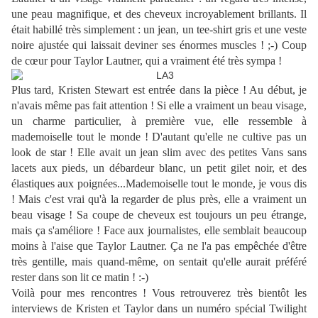
une peau magnifique, et des cheveux incroyablement brillants. Il
était habillé très simplement : un jean, un tee-shirt gris et une veste
noire ajustée qui laissait deviner ses énormes muscles ! ;-) Coup
de cœur pour Taylor Lautner, qui a vraiment été très sympa !
Plus tard, Kristen Stewart est entrée dans la pièce ! Au début, je
n'avais même pas fait attention ! Si elle a vraiment un beau visage,
un charme particulier, à première vue, elle ressemble à
mademoiselle tout le monde ! D'autant qu'elle ne cultive pas un
look de star ! Elle avait un jean slim avec des petites Vans sans
lacets aux pieds, un débardeur blanc, un petit gilet noir, et des
élastiques aux poignées...Mademoiselle tout le monde, je vous dis
! Mais c'est vrai qu'à la regarder de plus près, elle a vraiment un
beau visage ! Sa coupe de cheveux est toujours un peu étrange,
mais ça s'améliore ! Face aux journalistes, elle semblait beaucoup
moins à l'aise que Taylor Lautner. Ça ne l'a pas empêchée d'être
très gentille, mais quand-même, on sentait qu'elle aurait préféré
rester dans son lit ce matin ! :-)
Voilà pour mes rencontres ! Vous retrouverez très bientôt les
interviews de Kristen et Taylor dans un numéro spécial Twilight