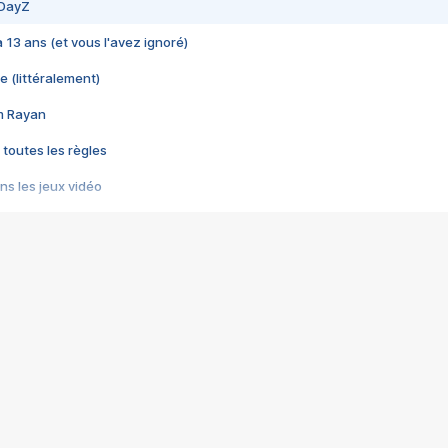
 DayZ
 a 13 ans (et vous l'avez ignoré)
e (littéralement)
im Rayan
 toutes les règles
s les jeux vidéo
us choquant de Rockstar ? - Le scandale BULLY
e plus moche de Steam
du RÊVE tourne au CAUCHEMAR
pendant 8 heures
it… à tort
umiliés par un jeu vidéo
ire - Final Fantasy 8