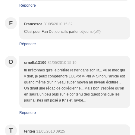
Répondre
F
Francesca
31/05/2010 15:32
C'est pour Fan De, donc ils parlent djeuns (pfff)
Répondre
O
ornella13100
31/05/2010 15:19
tu m'étonnes qu'elle préfère rester dans son lit... Vu le mec qui
y dort, je peux comprendre LOL<br /> <br /> Sinon, l'article est
quand même d'un niveau super moyen au niveau écriture...
On dirait une rédac de collégienne... Mais bon, j'espère qu'on
en saura un peu plus sur le contenu des questions que les
journalistes ont posé à Kris et Taylor...
Répondre
T
tenten
31/05/2010 09:25