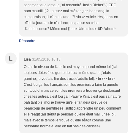
sentiment que lorsque j'ai rencontré Justin Bieber" (LEEE
nom maudiiiit)? Laissez moi m'étrangler, bon sang, la
comparaison, si c'en est une...?! <br /> Article très jeun's en
effet, la journaliste n'a donc pas passé sa crise
d'adolescence? Même moi j'peux faire mieux. 8D *ahem*
Répondre
L
Lisa
31/05/2010 16:13
Ouais le niveau de l'article est moyen quand même lol (j'ai
toujours détesté ce genre de trucs même quand j'étais
gamine, je voulais lire des trucs d'adulte lol). <br /> <br />
C'est fou ça, les français sont les premiers à faire la gueule
sur tout lol mais ce sont les premiers à trouver ça déplaisant
chez les autres, c'est fou ça ! Pauvre Kris, c'est pas sa nature
bah tant pis, moi je trouve qu'elle fait déjà preuve de
beaucoup de gentillesse, suffit d'apprendre un peu comment
elle réagit (au début je pensais qu'elle était mal lunée lol,
mais avec le temps je trouve qu'elle réagit comme une
personne normale, elle en fait pas des caisses).