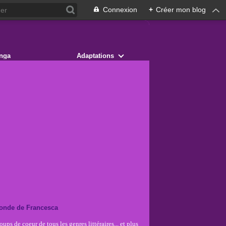
Connexion
+
Créer mon blog
nga
Adaptations
onde de Francesca
ups de coeur de tous les genres littéraires... et plus