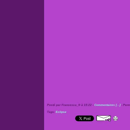
Posté par Francesca_fr à 15:22 -
Commentaires [
…
]
- Perm
Tags:
Eclipse