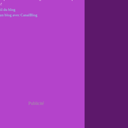
e!
il du blog
 un blog avec CanalBlog
Publicité