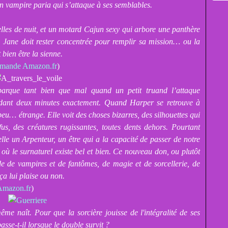
n vampire paria qui s’attaque à ses semblables.
elles de nuit, et un motard Cajun sexy qui arbore une panthère
ir, Jane doit rester concentrée pour remplir sa mission… ou la
bien être la sienne.
mande Amazon.fr
)
barque tant bien que mal quand un petit truand l’attaque
dant deux minutes exactement. Quand Harper se retrouve à
peu… étrange. Elle voit des choses bizarres, des silhouettes qui
fus, des créatures rugissantes, toutes dents dehors. Pourtant
elle un Arpenteur, un être qui a la capacité de passer de notre
ù le surnaturel existe bel et bien. Ce nouveau don, ou plutôt
e de vampires et de fantômes, de magie et de sorcellerie, de
a lui plaise ou non.
Amazon.fr
)
me naît. Pour que la sorcière jouisse de l'intégralité de ses
asse-t-il lorsque le double survit ?