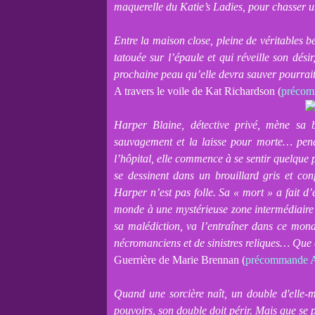
maquerelle du Katie’s Ladies, pour chasser u
Entre la maison close, pleine de véritables b
tatouée sur l’épaule et qui réveille son dés
prochaine peau qu’elle devra sauver pourrait 
A travers le voile de Kat Richardson (
précom
Harper Blaine, détective privé, mène sa 
sauvagement et la laisse pour morte… pen
l’hôpital, elle commence à se sentir quelque 
se dessinent dans un brouillard gris et con
Harper n’est pas folle. Sa « mort » a fait d’
monde à une mystérieuse zone intermédiaire o
sa malédiction, va l’entraîner dans ce mond
nécromanciens et de sinistres reliques… Que ç
Guerrière de Marie Brennan (
précommande 
Quand une sorcière naît, un double d'elle-mê
pouvoirs, son double doit périr. Mais que se p