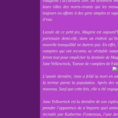
villageois l’accueillent avec un sentiment m
leurs villes des morts-vivants qui les men
toujours eu affaire à des gens simples et sup
d’eux.
Lassée de ce petit jeu, Magirie est aujourd’h
partenaire demi-elfe, dans un endroit qu’il
nouvelle tranquillité ne durera pas. En effet,
vampires qui ont reconnu sa véritable natur
feront tout pour empêcher la destinée de Magi
Jane Yellowrock, Tueuse de vampires de Fait
L’année dernière, Jane a frôlé la mort en a
la terreur parmi la population. Après des m
nouveau. Sauf que cette fois, elle a été engag
Jane Yellowrock est la dernière de son espè
prendre l’apparence de n’importe quel animal
recrutée par Katherine Fonteneau, l’une de