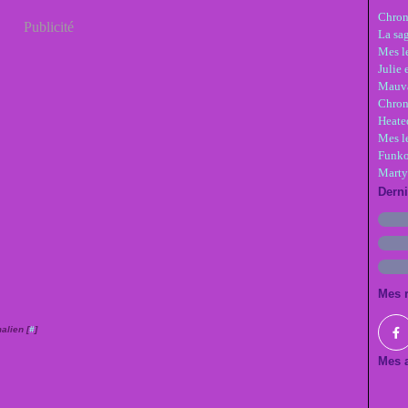
Chron
Publicité
La sa
Mes le
Julie 
Mauva
Chron
Heate
Mes l
Funko
Marty
Dern
Mes 
alien [
#
]
Mes a