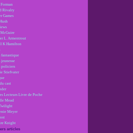
 Forman
d Rivalry
r Games
Hush
views
 McGuire
er L. Armentrout
ll K Hamilton
s
 fantastique
s jeunesse
 policiers
e Stiefvater
que
du cast
nder
es Lecteurs Livre de Poche
lle Mead
Twilight
enie Meyer
ost
re Knight
ers articles