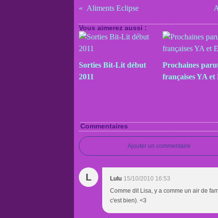
Aliments Eclipse
A
Vous aimerez aussi :
Sorties Bit-Lit début
Prochaines paru
2011
françaises YA et 
Commentaires
Ajouter un commentaire
L
Lulu
15/10/2010 16:53
Comme dit Lisa, y a comme un air de famil
c'est bien). <3