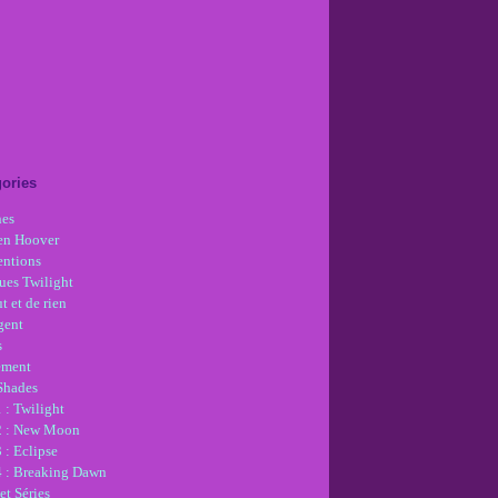
ories
nes
en Hoover
ntions
ues Twilight
t et de rien
gent
s
ement
 Shades
 : Twilight
2 : New Moon
 : Eclipse
4 : Breaking Dawn
et Séries