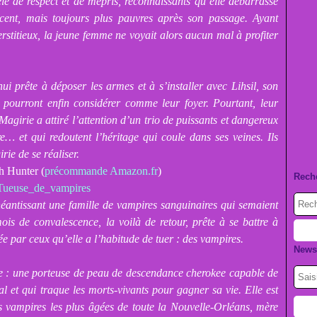
êlé de respect et de mépris, reconnaissants qu’elle débarrasse
acent, mais toujours plus pauvres après son passage. Ayant
erstitieux, la jeune femme ne voyait alors aucun mal à profiter
ui prête à déposer les armes et à s’installer avec Lihsil, son
s pourront enfin considérer comme leur foyer. Pourtant, leur
 Magirie a attiré l’attention d’un trio de puissants et dangereux
e… et qui redoutent l’héritage qui coule dans ses veines. Ils
rie de se réaliser.
h Hunter (
précommande Amazon.fr
)
Rech
néantissant une famille de vampires sanguinaires qui semaient
ois de convalescence, la voilà de retour, prête à se battre à
ée par ceux qu’elle a l’habitude de tuer : des vampires.
Newsl
ce : une porteuse de peau de descendance cherokee capable de
 et qui traque les morts-vivants pour gagner sa vie. Elle est
s vampires les plus âgées de toute la Nouvelle-Orléans, mère