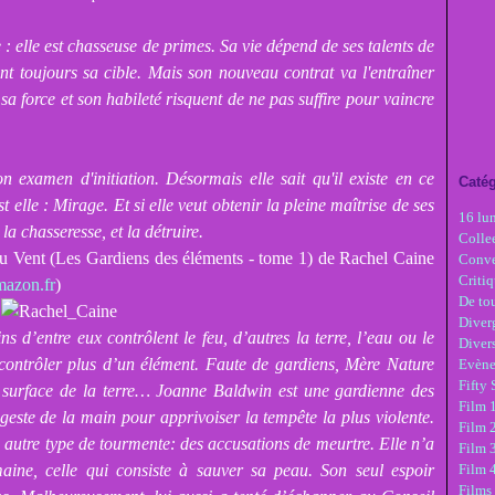
 : elle est chasseuse de primes. Sa vie dépend de ses talents de
int toujours sa cible. Mais son nouveau contrat va l'entraîner
sa force et son habileté risquent de ne pas suffire pour vaincre
n examen d'initiation. Désormais elle sait qu'il existe en ce
Catég
 elle : Mirage. Et si elle veut obtenir la pleine maîtrise de ses
16 lu
la chasseresse, et la détruire.
Colle
du Vent (Les Gardiens des éléments - tome 1) de Rachel Caine
Conve
Critiq
azon.fr
)
De tou
Diver
ns d’entre eux contrôlent le feu, d’autres la terre, l’eau ou le
Diver
e contrôler plus d’un élément. Faute de gardiens, Mère Nature
Evèn
Fifty
la surface de la terre… Joanne Baldwin est une gardienne des
Film 1
n geste de la main pour apprivoiser la tempête la plus violente.
Film 
autre type de tourmente: des accusations de meurtre. Elle n’a
Film 3
aine, celle qui consiste à sauver sa peau. Son seul espoir
Film 
Films 