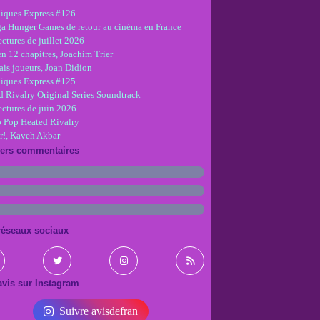
iques Express #126
ga Hunger Games de retour au cinéma en France
ctures de juillet 2026
en 12 chapitres, Joachim Trier
is joueurs, Joan Didion
iques Express #125
d Rivalry Original Series Soundtrack
ectures de juin 2026
 Pop Heated Rivalry
r!, Kaveh Akbar
iers commentaires
réseaux sociaux
vis sur Instagram
Suivre avisdefran