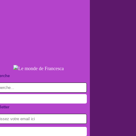
erche
etter