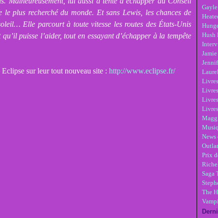
ens. Malheureusement, lui aussi a tenté d’échapper au Conseil
Gayle
e le plus recherché du monde. Et sans Lewis, les chances de
Heate
eil… Elle parcourt à toute vitesse les routes des États-Unis
Hunge
Hush 
qu’il puisse l’aider, tout en essayant d’échapper à la tempête
Inter
Jamie
Jennif
 Eclipse sur leur tout nouveau site :
http://www.eclipse.fr/
Laure
Livre
Livres
Livre
Livres
Maggi
Musi
News 
Outla
Prix d
Riche
Saga 
Steph
The H
Vampi
Derni