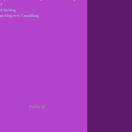
e!
il du blog
 un blog avec CanalBlog
Publicité