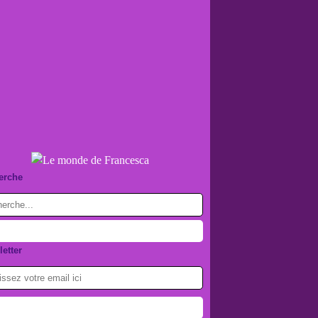
erche
etter