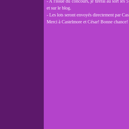
-
A l'issue du concours, je tirerai au sort les
et sur le blog.
- Les lots seront envoyés directement par Cas
Merci à Castelmore et César! Bonne chance!