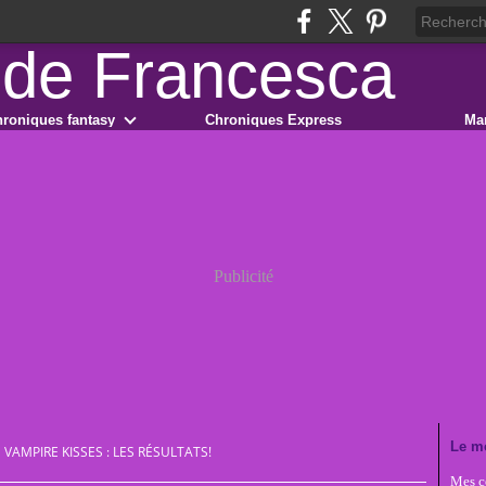
roniques fantasy
Chroniques Express
Ma
Publicité
Le m
AMPIRE KISSES : LES RÉSULTATS!
Mes co