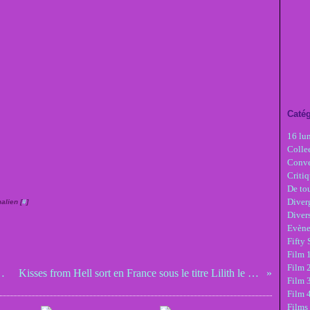
Catég
16 lu
Colle
Conve
Critiq
De tou
Diver
alien [
#
]
Diver
Evèn
Fifty
Film 1
Film 
sang, Nancy A Collins
Kisses from Hell sort en France sous le titre Lilith le 20 juillet
Film 3
Film 
Films 