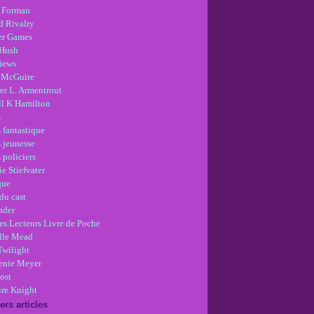
 Forman
d Rivalry
r Games
Hush
views
 McGuire
er L. Armentrout
ll K Hamilton
s
 fantastique
s jeunesse
 policiers
e Stiefvater
que
du cast
nder
es Lecteurs Livre de Poche
lle Mead
Twilight
enie Meyer
ost
re Knight
ers articles