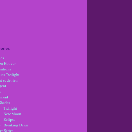
ories
nes
en Hoover
ntions
ues Twilight
t et de rien
gent
s
ement
 Shades
 : Twilight
2 : New Moon
 : Eclipse
4 : Breaking Dawn
et Séries