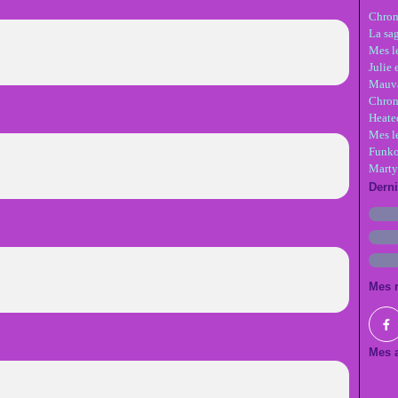
Chron
La sa
Mes le
Julie 
Mauva
Chron
Heate
Mes l
Funko
Marty
Dern
Mes 
Mes a