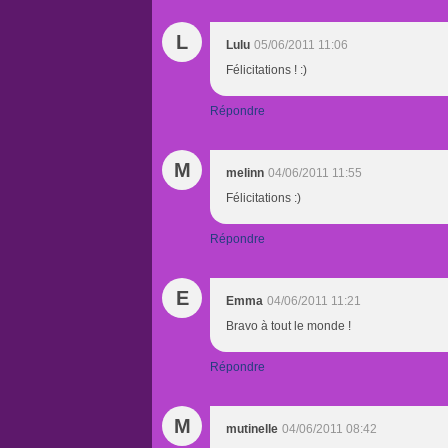
L
Lulu
05/06/2011 11:06
Félicitations ! :)
Répondre
M
melinn
04/06/2011 11:55
Félicitations :)
Répondre
E
Emma
04/06/2011 11:21
Bravo à tout le monde !
Répondre
M
mutinelle
04/06/2011 08:42