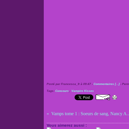
Posté par Francesca_fr à 09:47 -
Commentaires [
…
]
- Perm
Tags:
Concours
,
Vampire Kisses
Vamps tome 1 : Soeurs de 
Vous aimerez aussi :