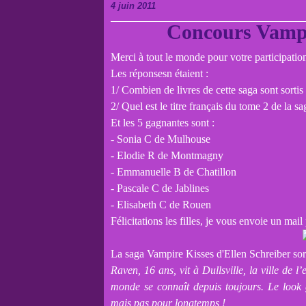
4 juin 2011
Concours Vampir
Merci à tout le monde pour votre participatio
Les réponsesn étaient :
1/ Combien de livres de cette saga sont sortis
2/ Quel est le titre français du tome 2 de la sa
Et les 5 gagnantes sont :
- Sonia C de Mulhouse
- Elodie R de Montmagny
- Emmanuelle B de Chatillon
- Pascale C de Jablines
- Elisabeth C de Rouen
Félicitations les filles, je vous envoie un mai
La saga Vampire Kisses d'Ellen Schreiber sort
Raven, 16 ans, vit à Dullsville, la ville de l’
monde se connaît depuis toujours. Le look 
mais pas pour longtemps !