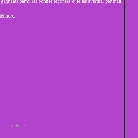
 5 gagnants parmi les bonnes réponses et je les avertirai par mail
telmore.
Publicité