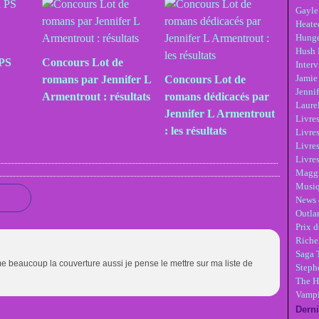
Gayle
Heate
Hunge
Hush 
 PS
Concours Lot de
Inter
Jamie
romans par Jennifer L
Concours Lot de
Jennif
Armentrout : résultats
romans dédicacés par
Laure
Jennifer L Armentrout
Livre
: les résultats
Livres
Livre
Livres
Maggi
Musi
News 
Outla
Prix d
Riche
Saga 
e beaucoup la couverture aussi je pense le mettre sur ma liste de
Steph
The H
Vampi
Derni