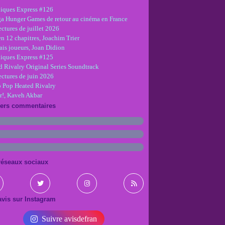
iques Express #126
ga Hunger Games de retour au cinéma en France
ctures de juillet 2026
en 12 chapitres, Joachim Trier
is joueurs, Joan Didion
iques Express #125
d Rivalry Original Series Soundtrack
ectures de juin 2026
 Pop Heated Rivalry
r!, Kaveh Akbar
iers commentaires
réseaux sociaux
vis sur Instagram
Suivre avisdefran