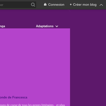
Connexion
+
Créer mon blog
nga
Adaptations
onde de Francesca
ups de coeur de tous les genres littéraires... et plus