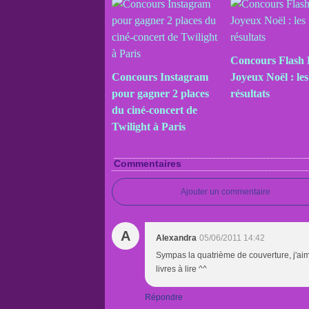
Concours Flash
Concours Instagram
Joyeux Noël : les
pour gagner 2 places
résultats
du ciné-concert de
Twilight à Paris
Commentaires
Ajouter un commentaire
A
Alexandra
05/06/2011 14:42
Sympas la quatrième de couverture, j'aim
livres à lire ^^
Répondre