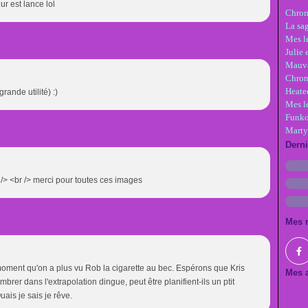
ur est lance lol
Chron
La sa
Mes le
Julie 
Mauva
Chron
Heate
rande utilité) :)
Mes l
Funko
Marty
Dern
br /> <br /> merci pour toutes ces images
Mes 
oment qu'on a plus vu Rob la cigarette au bec. Espérons que Kris
Mes a
brer dans l'extrapolation dingue, peut être planifient-ils un ptit
ais je sais je rêve.