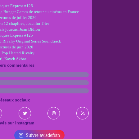
iques Express #126
ga Hunger Games de retour au cinéma en France
ctures de juillet 2026
en 12 chapitres, Joachim Trier
is joueurs, Joan Didion
iques Express #125
d Rivalry Original Series Soundtrack
ectures de juin 2026
 Pop Heated Rivalry
r!, Kaveh Akbar
iers commentaires
réseaux sociaux
vis sur Instagram
Suivre avisdefran