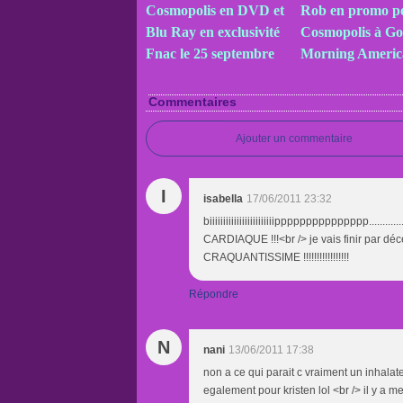
Cosmopolis en DVD et
Rob en promo p
Blu Ray en exclusivité
Cosmopolis à G
Fnac le 25 septembre
Morning Americ
Commentaires
Ajouter un commentaire
I
isabella
17/06/2011 23:32
biiiiiiiiiiiiiiiiiiiiiiiippppppppppppppp......................
CARDIAQUE !!!<br /> je vais finir par déce
CRAQUANTISSIME !!!!!!!!!!!!!!!!!
Répondre
N
nani
13/06/2011 17:38
non a ce qui parait c vraiment un inhalat
egalement pour kristen lol <br /> il y a me