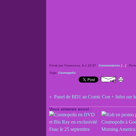
Posté par Francesca_fr à 10:37 -
Commentaires [
…
]
- Perm
Tags:
Cosmopolis
Panel de BD1 au Comic Con + Infos sur les
Vous aimerez aussi :