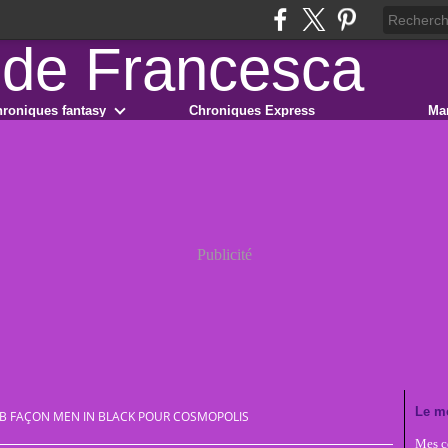
roniques fantasy
Chroniques Express
Ma
Publicité
Le m
B FAÇON MEN IN BLACK POUR COSMOPOLIS
Mes co