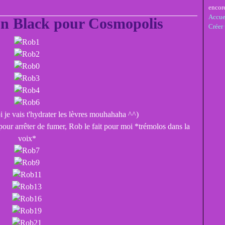
encor
Accue
n Black pour Cosmopolis
Créer
oi je vais t'hydrater les lèvres mouhahaha ^^)
pour arrêter de fumer, Rob le fait pour moi *trémolos dans la
voix*