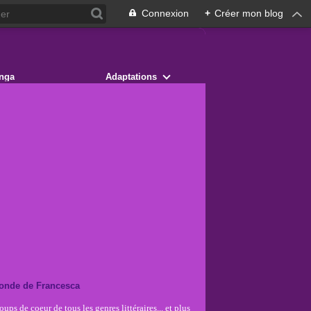
Connexion
+
Créer mon blog
nga
Adaptations
onde de Francesca
ups de coeur de tous les genres littéraires... et plus