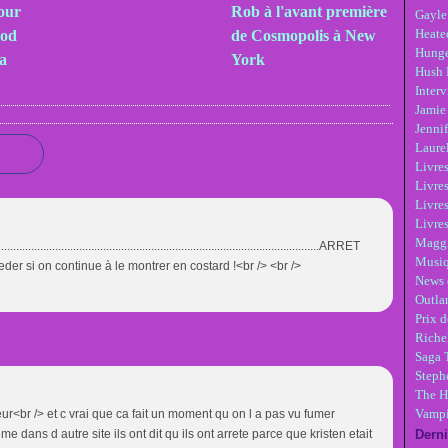
our
Rob à l'avant première
Gayle
Heate
ood
de Cosmopolis à New
Hunge
a
York
Hush 
Inter
Jamie
Jennif
Laure
Livre
Livres
Livre
Livres
Maggi
.................................................................................................ARRET
Musi
der si on continue à le montrer en costard !<br /> <br />
News 
Outla
Prix d
Riche
Saga 
Steph
The H
Vampi
eur<br /> et c vrai que ca fait un moment qu on l a pas vu fumer
me dans d autre site ils ont dit qu ils ont arrete parce que kristen etait
Derni