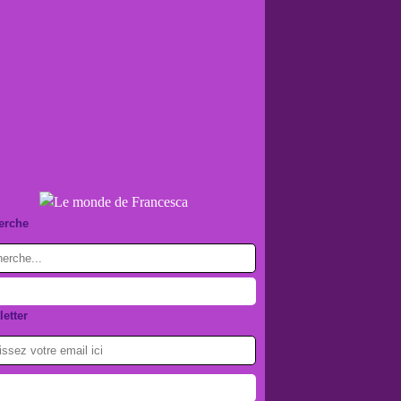
erche
etter