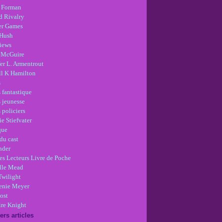
 Forman
d Rivalry
r Games
Hush
views
 McGuire
er L. Armentrout
ll K Hamilton
s
 fantastique
s jeunesse
 policiers
e Stiefvater
que
du cast
nder
es Lecteurs Livre de Poche
lle Mead
Twilight
enie Meyer
ost
re Knight
ers articles