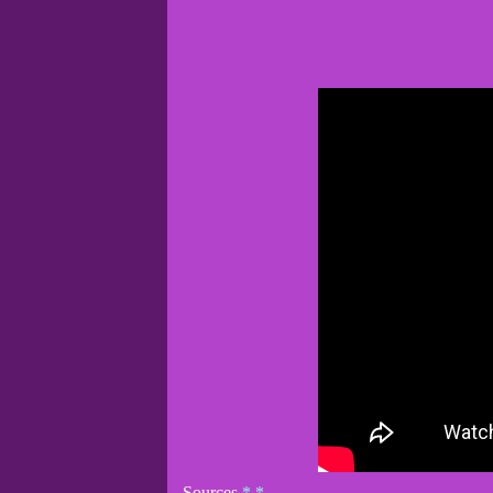
Sources
*
*