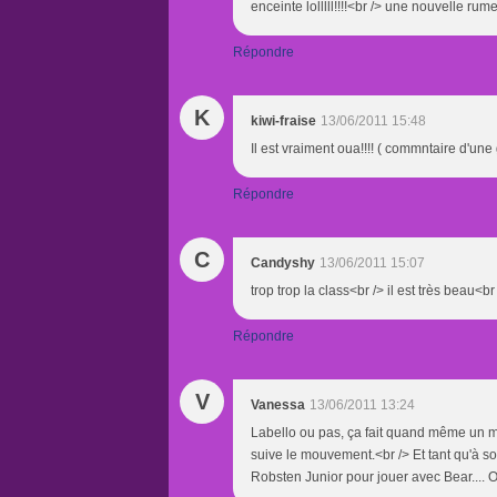
enceinte lolllll!!!!<br /> une nouvelle rume
Répondre
K
kiwi-fraise
13/06/2011 15:48
Il est vraiment oua!!!! ( commntaire d'une g
Répondre
C
Candyshy
13/06/2011 15:07
trop trop la class<br /> il est très beau<
Répondre
V
Vanessa
13/06/2011 13:24
Labello ou pas, ça fait quand même un m
suive le mouvement.<br /> Et tant qu'à som
Robsten Junior pour jouer avec Bear.... Ou