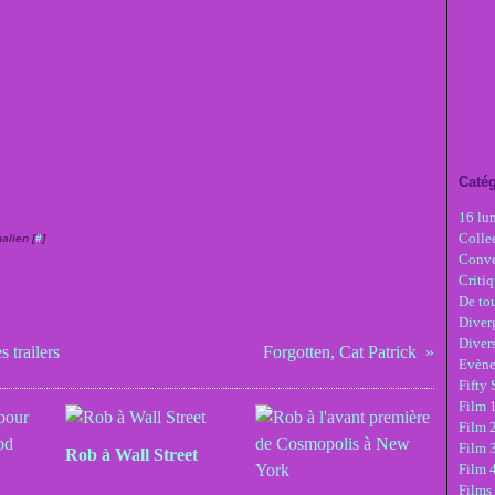
Catég
16 lu
Colle
alien [
#
]
Conve
Critiq
De tou
Diver
Diver
 trailers
Forgotten, Cat Patrick
Evèn
Fifty
Film 1
Film 
Film 3
Rob à Wall Street
Film 
Films 