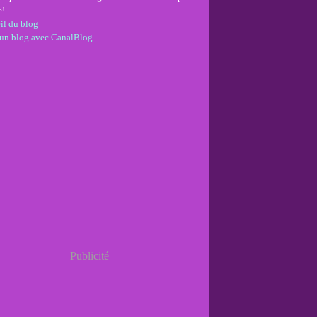
e!
il du blog
 un blog avec CanalBlog
Publicité