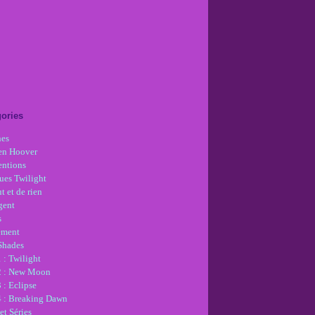
ories
nes
en Hoover
ntions
ues Twilight
t et de rien
gent
s
ement
 Shades
 : Twilight
2 : New Moon
 : Eclipse
4 : Breaking Dawn
et Séries