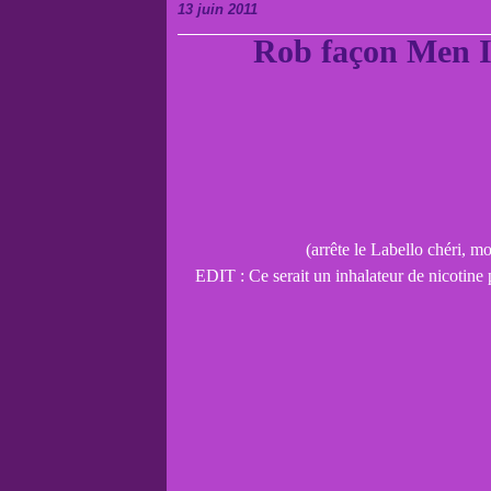
13 juin 2011
Rob façon Men I
(arrête le Labello chéri, m
EDIT : Ce serait un inhalateur de nicotine 